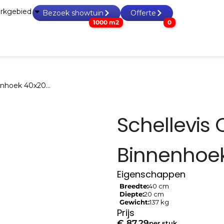
rkgebied
Bezoek showtuin
Offerte
1000 m2
0
n & tegels
Grind, split & zand
Tuin accessoires
Tuinho
nenhoek 40x20…
Schellevis 
Binnenhoe
Eigenschappen
Breedte:
40 cm
Diepte:
20 cm
Gewicht:
137 kg
Prijs
€
87,29
per stuk