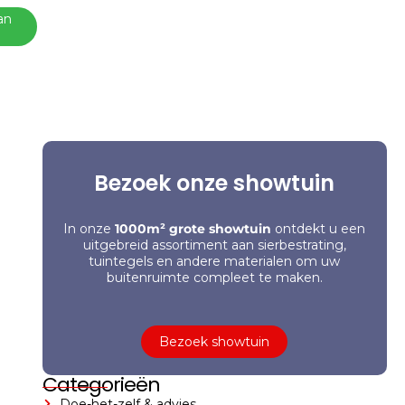
an
Bezoek onze showtuin
In onze
1000m² grote showtuin
ontdekt u een
uitgebreid assortiment aan sierbestrating,
tuintegels en andere materialen om uw
buitenruimte compleet te maken.
Bezoek showtuin
Categorieën
Doe-het-zelf & advies