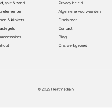
nd, split & zand
Privacy beleid
urelementen
Algemene voorwaarden
nen & klinkers
Disclaimer
rastegels
Contact
naccessoires
Blog
nhout
Ons werkgebied
© 2025
Heatmedia.nl