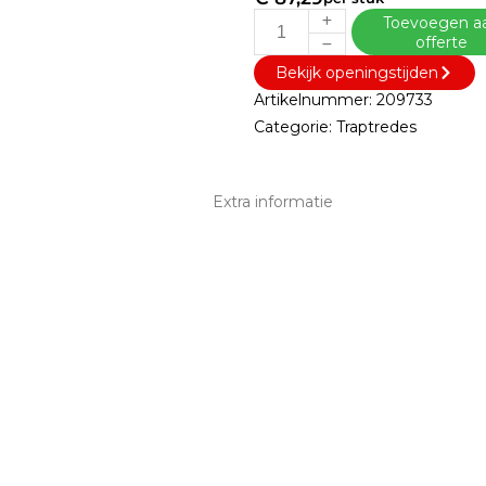
Toevoegen a
offerte
Bekijk openingstijden
Artikelnummer:
209733
Categorie:
Traptredes
Extra informatie