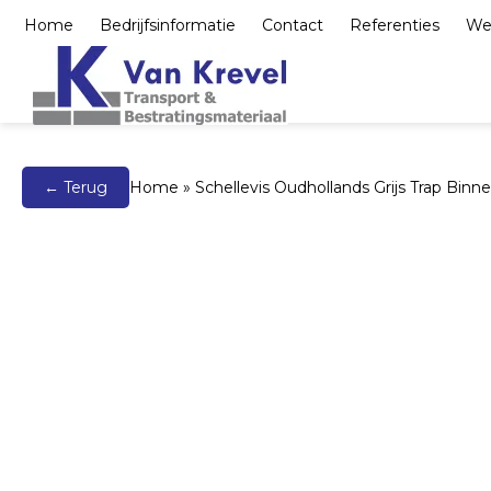
Home
Bedrijfsinformatie
Contact
Referenties
We
Bestrating, elemente
← Terug
Home
»
Schellevis Oudhollands Grijs Trap Bin