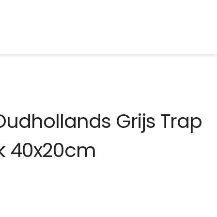
ut
Overig
Oudhollands Grijs Trap
k 40x20cm