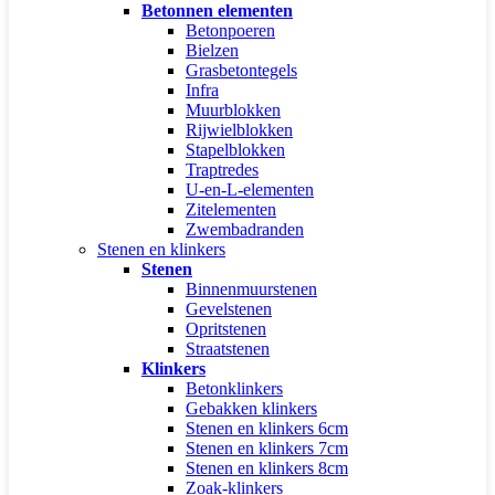
Betonnen elementen
Betonpoeren
Bielzen
Grasbetontegels
Infra
Muurblokken
Rijwielblokken
Stapelblokken
Traptredes
U-en-L-elementen
Zitelementen
Zwembadranden
Stenen en klinkers
Stenen
Binnenmuurstenen
Gevelstenen
Opritstenen
Straatstenen
Klinkers
Betonklinkers
Gebakken klinkers
Stenen en klinkers 6cm
Stenen en klinkers 7cm
Stenen en klinkers 8cm
Zoak-klinkers