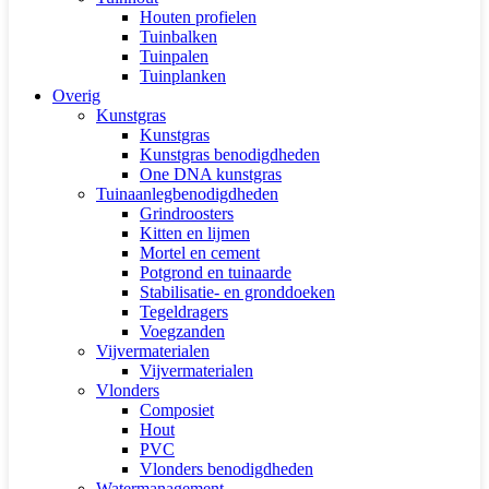
Houten profielen
Tuinbalken
Tuinpalen
Tuinplanken
Overig
Kunstgras
Kunstgras
Kunstgras benodigdheden
One DNA kunstgras
Tuinaanlegbenodigdheden
Grindroosters
Kitten en lijmen
Mortel en cement
Potgrond en tuinaarde
Stabilisatie- en gronddoeken
Tegeldragers
Voegzanden
Vijvermaterialen
Vijvermaterialen
Vlonders
Composiet
Hout
PVC
Vlonders benodigdheden
Watermanagement