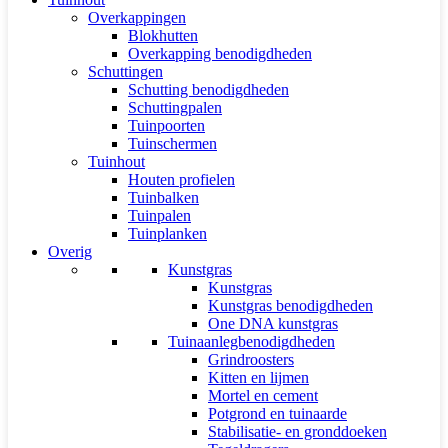
Overkappingen
Blokhutten
Overkapping benodigdheden
Schuttingen
Schutting benodigdheden
Schuttingpalen
Tuinpoorten
Tuinschermen
Tuinhout
Houten profielen
Tuinbalken
Tuinpalen
Tuinplanken
Overig
Kunstgras
Kunstgras
Kunstgras benodigdheden
One DNA kunstgras
Tuinaanlegbenodigdheden
Grindroosters
Kitten en lijmen
Mortel en cement
Potgrond en tuinaarde
Stabilisatie- en gronddoeken