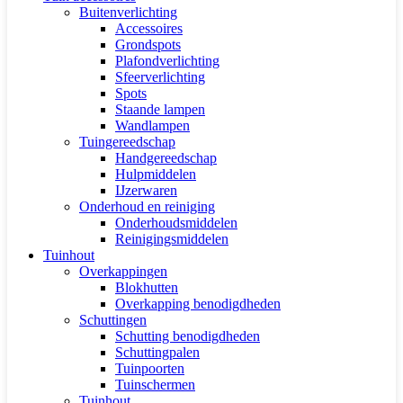
Buitenverlichting
Accessoires
Grondspots
Plafondverlichting
Sfeerverlichting
Spots
Staande lampen
Wandlampen
Tuingereedschap
Handgereedschap
Hulpmiddelen
IJzerwaren
Onderhoud en reiniging
Onderhoudsmiddelen
Reinigingsmiddelen
Tuinhout
Overkappingen
Blokhutten
Overkapping benodigdheden
Schuttingen
Schutting benodigdheden
Schuttingpalen
Tuinpoorten
Tuinschermen
Tuinhout