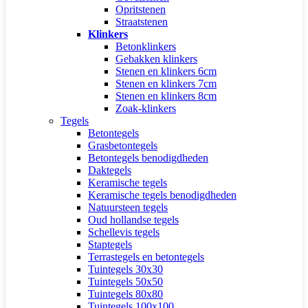
Opritstenen
Straatstenen
Klinkers
Betonklinkers
Gebakken klinkers
Stenen en klinkers 6cm
Stenen en klinkers 7cm
Stenen en klinkers 8cm
Zoak-klinkers
Tegels
Betontegels
Grasbetontegels
Betontegels benodigdheden
Daktegels
Keramische tegels
Keramische tegels benodigdheden
Natuursteen tegels
Oud hollandse tegels
Schellevis tegels
Staptegels
Terrastegels en betontegels
Tuintegels 30x30
Tuintegels 50x50
Tuintegels 80x80
Tuintegels 100x100