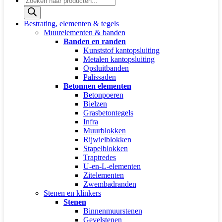
zoeken
Bestrating, elementen & tegels
Muurelementen & banden
Banden en randen
Kunststof kantopsluiting
Metalen kantopsluiting
Opsluitbanden
Palissaden
Betonnen elementen
Betonpoeren
Bielzen
Grasbetontegels
Infra
Muurblokken
Rijwielblokken
Stapelblokken
Traptredes
U-en-L-elementen
Zitelementen
Zwembadranden
Stenen en klinkers
Stenen
Binnenmuurstenen
Gevelstenen