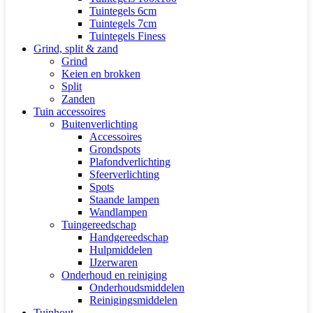
Tuintegels 6cm
Tuintegels 7cm
Tuintegels Finess
Grind, split & zand
Grind
Keien en brokken
Split
Zanden
Tuin accessoires
Buitenverlichting
Accessoires
Grondspots
Plafondverlichting
Sfeerverlichting
Spots
Staande lampen
Wandlampen
Tuingereedschap
Handgereedschap
Hulpmiddelen
IJzerwaren
Onderhoud en reiniging
Onderhoudsmiddelen
Reinigingsmiddelen
Tuinhout