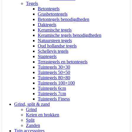
Tegels
Betontegels
Grasbetontegels
Betontegels benodigdheden
Daktegels
Keramische tegels
Keramische tegels benodigdheden
Natuursteen tegels
Oud hollandse tegels
Schellevis tegels
Staptegels
Terrastegels en betontegels
Tuintegels 30×30
Tuintegels 50×50
Tuintegels 80×80
Tuintegels 100×100
Tuintegels 6cm
Tuintegels 7cm
Tuintegels Finess
Grind, split & zand
Grind
Keien en brokken
Split
Zanden
Tuin accessoires