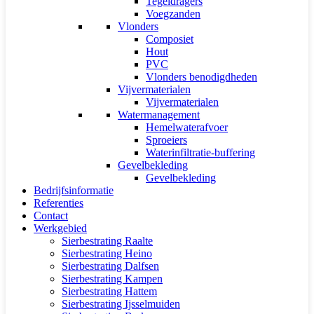
Tegeldragers
Voegzanden
Vlonders
Composiet
Hout
PVC
Vlonders benodigdheden
Vijvermaterialen
Vijvermaterialen
Watermanagement
Hemelwaterafvoer
Sproeiers
Waterinfiltratie-buffering
Gevelbekleding
Gevelbekleding
Bedrijfsinformatie
Referenties
Contact
Werkgebied
Sierbestrating Raalte
Sierbestrating Heino
Sierbestrating Dalfsen
Sierbestrating Kampen
Sierbestrating Hattem
Sierbestrating Ijsselmuiden