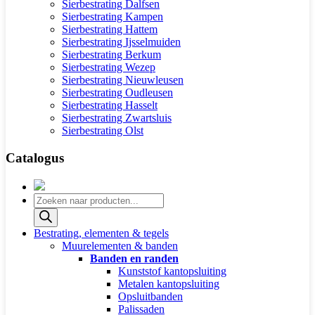
Sierbestrating Dalfsen
Sierbestrating Kampen
Sierbestrating Hattem
Sierbestrating Ijsselmuiden
Sierbestrating Berkum
Sierbestrating Wezep
Sierbestrating Nieuwleusen
Sierbestrating Oudleusen
Sierbestrating Hasselt
Sierbestrating Zwartsluis
Sierbestrating Olst
Catalogus
Producten
zoeken
Bestrating, elementen & tegels
Muurelementen & banden
Banden en randen
Kunststof kantopsluiting
Metalen kantopsluiting
Opsluitbanden
Palissaden