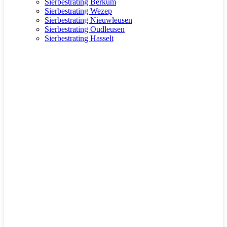
Sierbestrating Berkum
Sierbestrating Wezep
Sierbestrating Nieuwleusen
Sierbestrating Oudleusen
Sierbestrating Hasselt