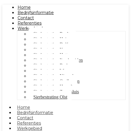
Home
Bedrijfsinformatie
Contact
Referenties
Werkgebied
Sierbestrating Raalte
Sierbestrating Heino
Sierbestrating Dalfsen
Sierbestrating Kampen
Sierbestrating Hattem
Sierbestrating Ijsselmuiden
Sierbestrating Berkum
Sierbestrating Wezep
Sierbestrating Nieuwleusen
Sierbestrating Oudleusen
Sierbestrating Hasselt
Sierbestrating Zwartsluis
Sierbestrating Olst
Home
Bedrijfsinformatie
Contact
Referenties
Werkgebied