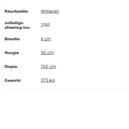
Antraciet
Kleurfamilie
volledige-
2365
afmeting-los-
6 cm
Breedte
30 cm
Hoogte
100 cm
Diepte
37.5 kg
Gewicht
Bezoek onze showtuin
In onze
ontdekt u een uitgebreid
1000m² grote showtuin
assortiment aan sierbestrating, tuintegels en andere
materialen om uw buitenruimte compleet te maken.