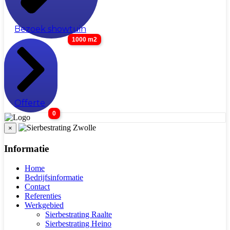
Bezoek showtuin
1000 m2
Offerte
0
×
Informatie
Home
Bedrijfsinformatie
Contact
Referenties
Werkgebied
Sierbestrating Raalte
Sierbestrating Heino