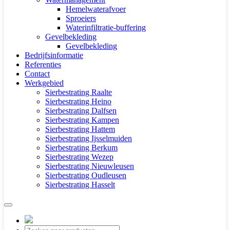
Hemelwaterafvoer
Sproeiers
Waterinfiltratie-buffering
Gevelbekleding
Gevelbekleding
Bedrijfsinformatie
Referenties
Contact
Werkgebied
Sierbestrating Raalte
Sierbestrating Heino
Sierbestrating Dalfsen
Sierbestrating Kampen
Sierbestrating Hattem
Sierbestrating Ijsselmuiden
Sierbestrating Berkum
Sierbestrating Wezep
Sierbestrating Nieuwleusen
Sierbestrating Oudleusen
Sierbestrating Hasselt
Producten