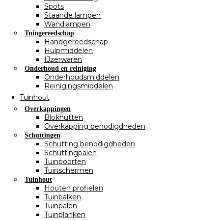
Spots
Staande lampen
Wandlampen
Tuingereedschap
Handgereedschap
Hulpmiddelen
IJzerwaren
Onderhoud en reiniging
Onderhoudsmiddelen
Reinigingsmiddelen
Tuinhout
Overkappingen
Blokhutten
Overkapping benodigdheden
Schuttingen
Schutting benodigdheden
Schuttingpalen
Tuinpoorten
Tuinschermen
Tuinhout
Houten profielen
Tuinbalken
Tuinpalen
Tuinplanken