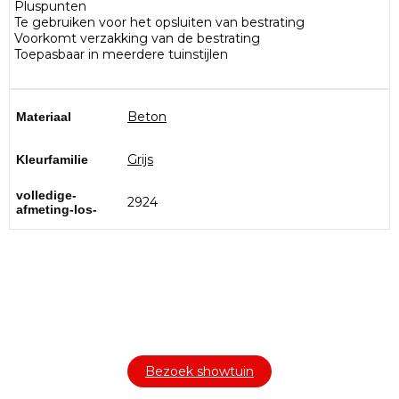
Pluspunten
Te gebruiken voor het opsluiten van bestrating
Voorkomt verzakking van de bestrating
Toepasbaar in meerdere tuinstijlen
Beton
Materiaal
Grijs
Kleurfamilie
volledige-
2924
afmeting-los-
Bezoek onze showtuin
In onze
ontdekt u een uitgebreid
1000m² grote showtuin
assortiment aan sierbestrating, tuintegels en andere
materialen om uw buitenruimte compleet te maken.
Bezoek showtuin