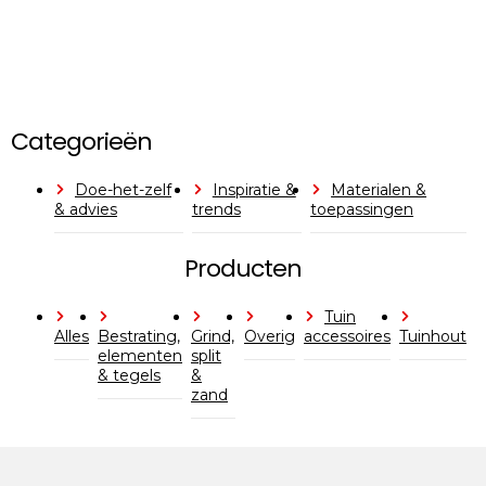
Categorieën
Doe-het-zelf
Inspiratie &
Materialen &
& advies
trends
toepassingen
Producten
Tuin
Alles
Bestrating,
Grind,
Overig
accessoires
Tuinhout
elementen
split
& tegels
&
zand