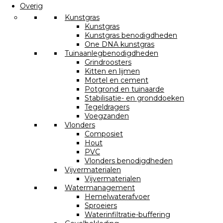
Overig
Kunstgras
Kunstgras
Kunstgras benodigdheden
One DNA kunstgras
Tuinaanlegbenodigdheden
Grindroosters
Kitten en lijmen
Mortel en cement
Potgrond en tuinaarde
Stabilisatie- en gronddoeken
Tegeldragers
Voegzanden
Vlonders
Composiet
Hout
PVC
Vlonders benodigdheden
Vijvermaterialen
Vijvermaterialen
Watermanagement
Hemelwaterafvoer
Sproeiers
Waterinfiltratie-buffering