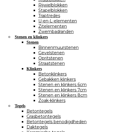
Rijwielblokken
Stapelblokken
Traptredes
U-en-L-elementen
Zitelementen
Zwembadranden
Stenen en klinkers
Stenen
Binnenmuurstenen
Gevelstenen
Opritstenen
Straatstenen
Klinkers
Betonklinkers
Gebakken klinkers
Stenen en klinkers 6cm
Stenen en klinkers 7cm
Stenen en klinkers 8cm
Zoak-klinkers
Tegels
Betontegels
Grasbetontegels
Betontegels benodigdheden
Daktegels