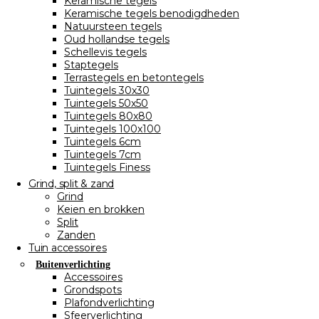
Keramische tegels
Keramische tegels benodigdheden
Natuursteen tegels
Oud hollandse tegels
Schellevis tegels
Staptegels
Terrastegels en betontegels
Tuintegels 30x30
Tuintegels 50x50
Tuintegels 80x80
Tuintegels 100x100
Tuintegels 6cm
Tuintegels 7cm
Tuintegels Finess
Grind, split & zand
Grind
Keien en brokken
Split
Zanden
Tuin accessoires
Buitenverlichting
Accessoires
Grondspots
Plafondverlichting
Sfeerverlichting