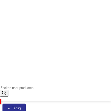
Producten
zoeken
← Terug