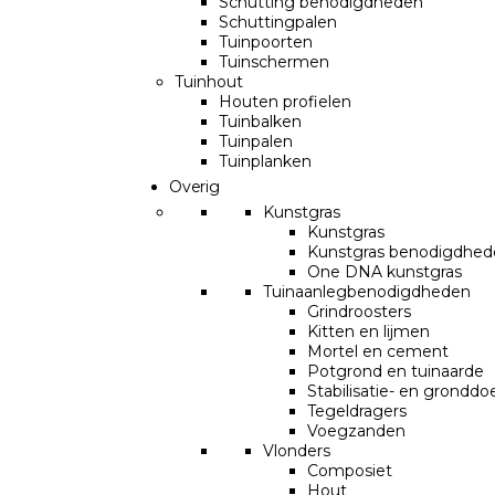
Schutting benodigdheden
Schuttingpalen
Tuinpoorten
Tuinschermen
Tuinhout
Houten profielen
Tuinbalken
Tuinpalen
Tuinplanken
Overig
Kunstgras
Kunstgras
Kunstgras benodigdhed
One DNA kunstgras
Tuinaanlegbenodigdheden
Grindroosters
Kitten en lijmen
Mortel en cement
Potgrond en tuinaarde
Stabilisatie- en grondd
Tegeldragers
Voegzanden
Vlonders
Composiet
Hout