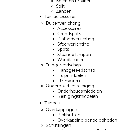
Keien en brokken
Split
Zanden
Tuin accessoires
Buitenverlichting
Accessoires
Grondspots
Plafondverlichting
Sfeerverlichting
Spots
Staande lampen
Wandlampen
Tuingereedschap
Handgereedschap
Hulpmiddelen
IJzerwaren
Onderhoud en reiniging
Onderhoudsmiddelen
Reinigingsmiddelen
Tuinhout
Overkappingen
Blokhutten
Overkapping benodigdheden
Schuttingen