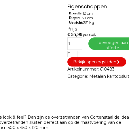
Eigenschappen
Breedte:
12 cm
Diepte:
150 cm
Gewicht:
251 kg
Prijs
€
55,99
per stuk
Toevoegen aan
offerte
Bekijk openingstijden
Artikelnummer:
610483
Categorie:
Metalen kantopslui
e look & feel? Dan zijn de overzetranden van Cortenstaal de idea
erzetranden sluiten perfect aan op de maatvoering van de
ng 1500 x 450 x 120 mm.