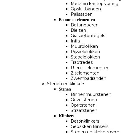
Metalen kantopsluiting
Opsluitbanden
Palissaden
Betonnen elementen
Betonpoeren
Bielzen
Grasbetontegels
Infra
Muurblokken
Rijwielblokken
Stapelblokken
Traptredes
U-en-L-elementen
Zitelementen
Zwembadranden
Stenen en klinkers
Stenen
Binnenmuurstenen
Gevelstenen
Opritstenen
Straatstenen
Klinkers
Betonklinkers
Gebakken klinkers
Stenen en klinkers 6cm