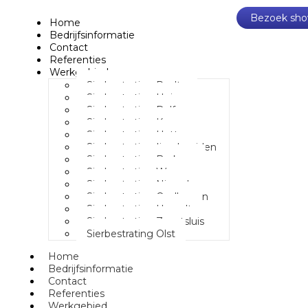
Bezoek sho
Home
Bedrijfsinformatie
Contact
Referenties
Werkgebied
Sierbestrating Raalte
Sierbestrating Heino
Sierbestrating Dalfsen
Sierbestrating Kampen
Sierbestrating Hattem
Sierbestrating Ijsselmuiden
Sierbestrating Berkum
Sierbestrating Wezep
Sierbestrating Nieuwleusen
Sierbestrating Oudleusen
Sierbestrating Hasselt
Sierbestrating Zwartsluis
Sierbestrating Olst
Home
Bedrijfsinformatie
Contact
Referenties
Werkgebied