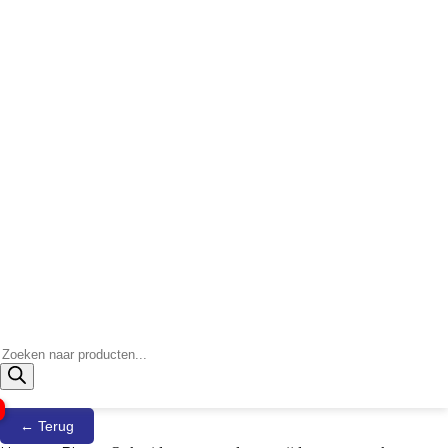
Producten
zoeken
← Terug