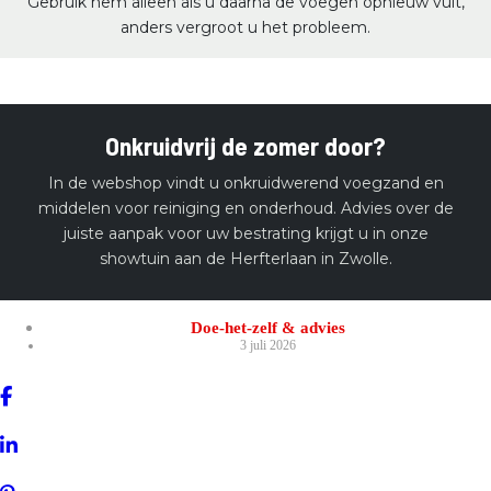
Gebruik hem alleen als u daarna de voegen opnieuw vult,
anders vergroot u het probleem.
Onkruidvrij de zomer door?
In de webshop vindt u onkruidwerend voegzand en
middelen voor reiniging en onderhoud. Advies over de
juiste aanpak voor uw bestrating krijgt u in onze
showtuin aan de Herfterlaan in Zwolle.
Doe-het-zelf & advies
3 juli 2026