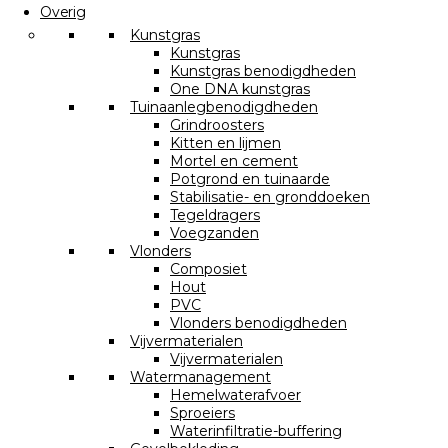
Overig
Kunstgras
Kunstgras
Kunstgras benodigdheden
One DNA kunstgras
Tuinaanlegbenodigdheden
Grindroosters
Kitten en lijmen
Mortel en cement
Potgrond en tuinaarde
Stabilisatie- en gronddoeken
Tegeldragers
Voegzanden
Vlonders
Composiet
Hout
PVC
Vlonders benodigdheden
Vijvermaterialen
Vijvermaterialen
Watermanagement
Hemelwaterafvoer
Sproeiers
Waterinfiltratie-buffering