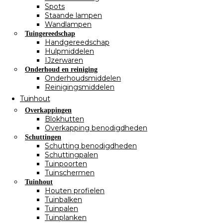
Spots
Staande lampen
Wandlampen
Tuingereedschap
Handgereedschap
Hulpmiddelen
IJzerwaren
Onderhoud en reiniging
Onderhoudsmiddelen
Reinigingsmiddelen
Tuinhout
Overkappingen
Blokhutten
Overkapping benodigdheden
Schuttingen
Schutting benodigdheden
Schuttingpalen
Tuinpoorten
Tuinschermen
Tuinhout
Houten profielen
Tuinbalken
Tuinpalen
Tuinplanken