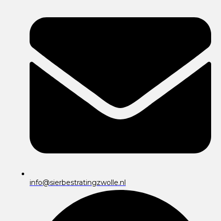
info@sierbestratingzwolle.nl