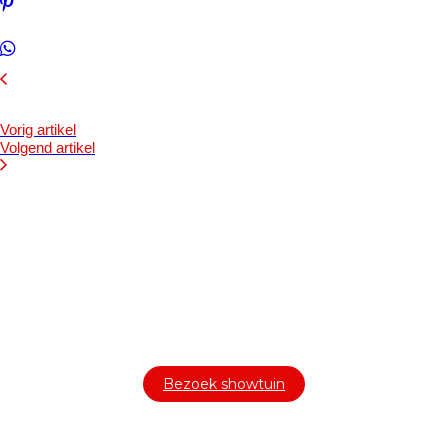
Vorig artikel
Volgend artikel
Bezoek onze showtuin
In onze
ontdekt u een uitgebreid
1000m² grote showtuin
assortiment aan sierbestrating, tuintegels en andere
materialen om uw buitenruimte compleet te maken.
Bezoek showtuin