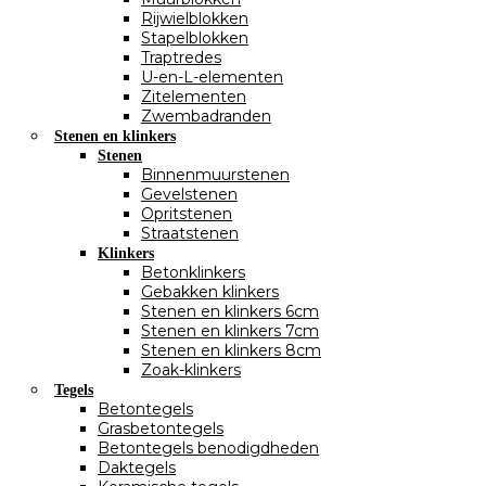
Rijwielblokken
Stapelblokken
Traptredes
U-en-L-elementen
Zitelementen
Zwembadranden
Stenen en klinkers
Stenen
Binnenmuurstenen
Gevelstenen
Opritstenen
Straatstenen
Klinkers
Betonklinkers
Gebakken klinkers
Stenen en klinkers 6cm
Stenen en klinkers 7cm
Stenen en klinkers 8cm
Zoak-klinkers
Tegels
Betontegels
Grasbetontegels
Betontegels benodigdheden
Daktegels