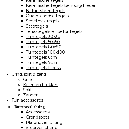
Keramische tegels
Keramische tegels benodigdheden
Natuursteen tegels
Oud hollandse tegels
Schellevis tegels
Staptegels
Terrastegels en betontegels
Tuintegels 30x30
Tuintegels 50x50
Tuintegels 80x80
Tuintegels 100x100
Tuintegels 6cm
Tuintegels 7cm
Tuintegels Finess
Grind, split & zand
Grind
Keien en brokken
Split
Zanden
Tuin accessoires
Buitenverlichting
Accessoires
Grondspots
Plafondverlichting
Sfeerverlichting