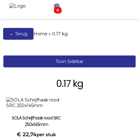
0
← Terug
Home
»
0.17 kg
Toon Sidebar
0.17 kg
SOLA Schrijfhaak rood SRC
250x145mm
€
22,74
per stuk