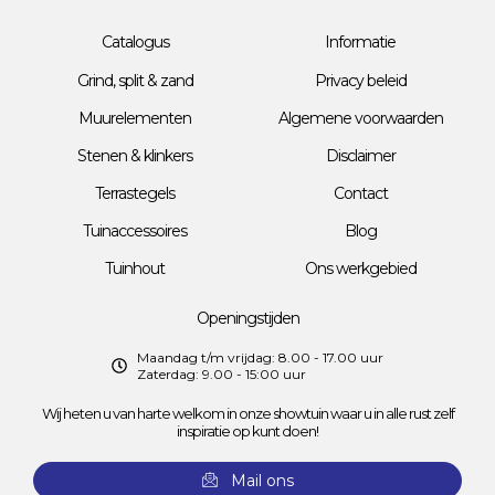
Catalogus
Informatie
Grind, split & zand
Privacy beleid
Muurelementen
Algemene voorwaarden
Stenen & klinkers
Disclaimer
Terrastegels
Contact
Tuinaccessoires
Blog
Tuinhout
Ons werkgebied
Openingstijden
Maandag t/m vrijdag: 8.00 - 17.00 uur
Zaterdag: 9.00 - 15:00 uur
Wij heten u van harte welkom in onze showtuin waar u in alle rust zelf
inspiratie op kunt doen!
Mail ons