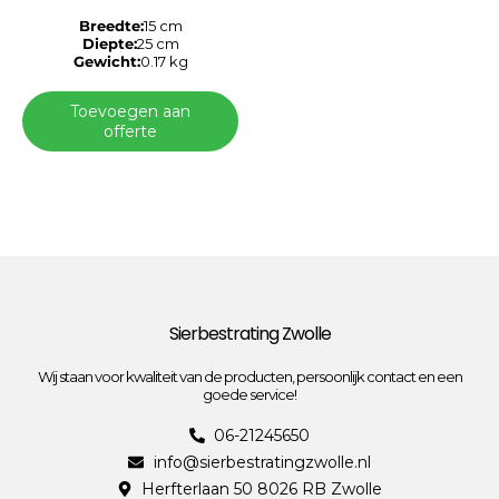
Breedte:
15 cm
Diepte:
25 cm
Gewicht:
0.17 kg
Toevoegen aan
offerte
Sierbestrating Zwolle
Wij staan voor kwaliteit van de producten, persoonlijk contact en een
goede service!
06-21245650
info@sierbestratingzwolle.nl
Herfterlaan 50 8026 RB Zwolle