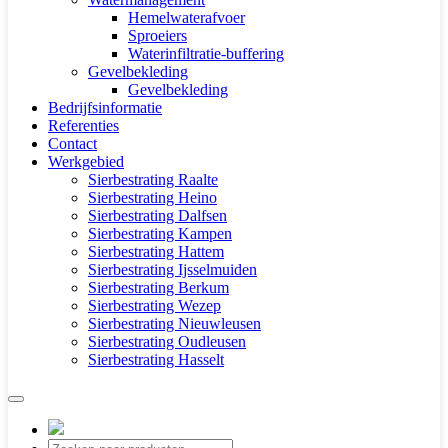
Hemelwaterafvoer
Sproeiers
Waterinfiltratie-buffering
Gevelbekleding
Gevelbekleding
Bedrijfsinformatie
Referenties
Contact
Werkgebied
Sierbestrating Raalte
Sierbestrating Heino
Sierbestrating Dalfsen
Sierbestrating Kampen
Sierbestrating Hattem
Sierbestrating Ijsselmuiden
Sierbestrating Berkum
Sierbestrating Wezep
Sierbestrating Nieuwleusen
Sierbestrating Oudleusen
Sierbestrating Hasselt
Producten