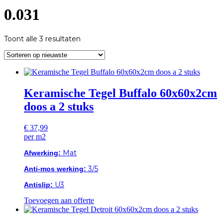
0.031
Gesorteerd
Toont alle 3 resultaten
op
nieuwste
Keramische Tegel Buffalo 60x60x2cm
doos a 2 stuks
€
37,99
per m2
Mat
Afwerking:
3/5
Anti-mos werking:
U3
Antislip:
Toevoegen aan offerte