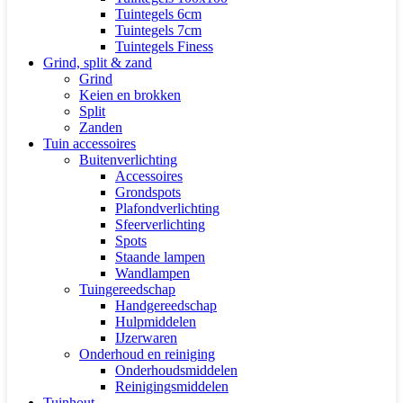
Tuintegels 6cm
Tuintegels 7cm
Tuintegels Finess
Grind, split & zand
Grind
Keien en brokken
Split
Zanden
Tuin accessoires
Buitenverlichting
Accessoires
Grondspots
Plafondverlichting
Sfeerverlichting
Spots
Staande lampen
Wandlampen
Tuingereedschap
Handgereedschap
Hulpmiddelen
IJzerwaren
Onderhoud en reiniging
Onderhoudsmiddelen
Reinigingsmiddelen
Tuinhout