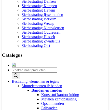
Sierbestrating Dalfsen
Sierbestrating Kampen
Sierbestrating Hattem
Sierbestrating Ijsselmuiden
Sierbestrating Berkum
Sierbestrating Wezep
Sierbestrating Nieuwleusen
Sierbestrating Oudleusen
Sierbestrating Hasselt
Sierbestrating Zwartsluis
Sierbestrating Olst
Catalogus
Producten
zoeken
Bestrating, elementen & tegels
Muurelementen & banden
Banden en randen
Kunststof kantopsluiting
Metalen kantopsluiting
Opsluitbanden
Palissaden