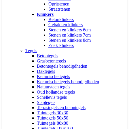
Opritstenen
Straatstenen
Klinkers
Betonklinkers
Gebakken klinkers
Stenen en klinkers 6cm
Stenen en klinkers 7cm
Stenen en klinkers 8cm
Zoak-klinkers
Tegels
Betontegels
Grasbetontegels
Betontegels benodigdheden
Daktegels
Keramische tegels
Keramische tegels benodigdheden
Natuursteen tegels
Oud hollandse tegels
Schellevis tegels
Staptegels
Terrastegels en betontegels
Tuintegels 30x30
Tuintegels 50x50
Tuintegels 80x80
Tuintegels 100x100