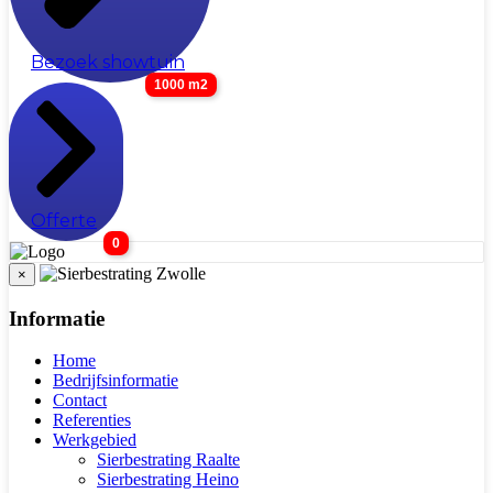
Bezoek showtuin
1000 m2
Offerte
0
×
Informatie
Home
Bedrijfsinformatie
Contact
Referenties
Werkgebied
Sierbestrating Raalte
Sierbestrating Heino