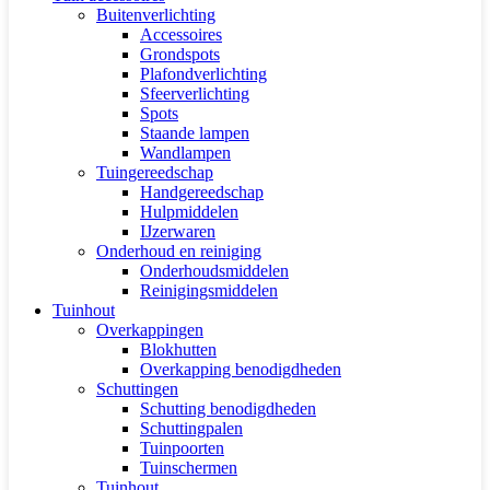
Buitenverlichting
Accessoires
Grondspots
Plafondverlichting
Sfeerverlichting
Spots
Staande lampen
Wandlampen
Tuingereedschap
Handgereedschap
Hulpmiddelen
IJzerwaren
Onderhoud en reiniging
Onderhoudsmiddelen
Reinigingsmiddelen
Tuinhout
Overkappingen
Blokhutten
Overkapping benodigdheden
Schuttingen
Schutting benodigdheden
Schuttingpalen
Tuinpoorten
Tuinschermen
Tuinhout