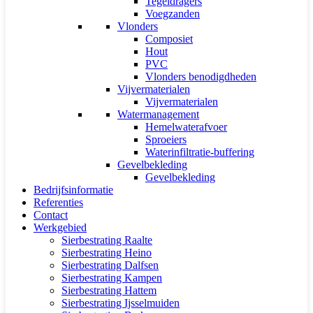
Tegeldragers
Voegzanden
Vlonders
Composiet
Hout
PVC
Vlonders benodigdheden
Vijvermaterialen
Vijvermaterialen
Watermanagement
Hemelwaterafvoer
Sproeiers
Waterinfiltratie-buffering
Gevelbekleding
Gevelbekleding
Bedrijfsinformatie
Referenties
Contact
Werkgebied
Sierbestrating Raalte
Sierbestrating Heino
Sierbestrating Dalfsen
Sierbestrating Kampen
Sierbestrating Hattem
Sierbestrating Ijsselmuiden