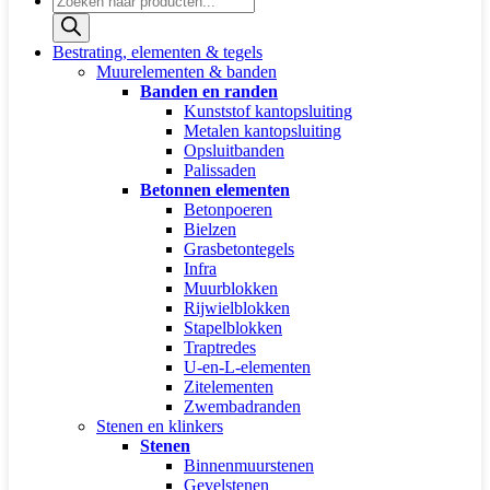
zoeken
Bestrating, elementen & tegels
Muurelementen & banden
Banden en randen
Kunststof kantopsluiting
Metalen kantopsluiting
Opsluitbanden
Palissaden
Betonnen elementen
Betonpoeren
Bielzen
Grasbetontegels
Infra
Muurblokken
Rijwielblokken
Stapelblokken
Traptredes
U-en-L-elementen
Zitelementen
Zwembadranden
Stenen en klinkers
Stenen
Binnenmuurstenen
Gevelstenen