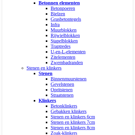
Betonnen elementen
Betonpoeren
Bielzen
Grasbetontegels
Infra
Muurblokken
Rijwielblokken
Stapelblokken
Traptredes
U-en-L-elementen
Zitelementen
Zwembadranden
Stenen en klinkers
Stenen
Binnenmuurstenen
Gevelstenen
Opritstenen
Straatstenen
Klinkers
Betonklinkers
Gebakken klinkers
Stenen en klinkers 6cm
Stenen en klinkers 7cm
Stenen en klinkers 8cm
Zoak-klinkers