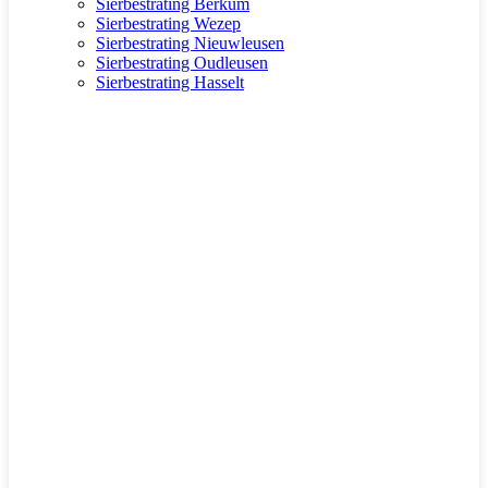
Sierbestrating Berkum
Sierbestrating Wezep
Sierbestrating Nieuwleusen
Sierbestrating Oudleusen
Sierbestrating Hasselt