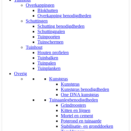
Overkappingen
Blokhutten
Overkapping benodigdheden
Schuttingen
Schutting benodigdheden
Schuttingpalen
Tuinpoorten
Tuinschermen
Tuinhout
Houten profielen
Tuinbalken
Tuinpalen
Tuinplanken
Overig
Kunstgras
Kunstgras
Kunstgras benodigdheden
One DNA kunstgras
Tuinaanlegbenodigdheden
Grindroosters
Kitten en lijmen
Mortel en cement
Potgrond en tuinaarde
Stabilisatie- en gronddoeken