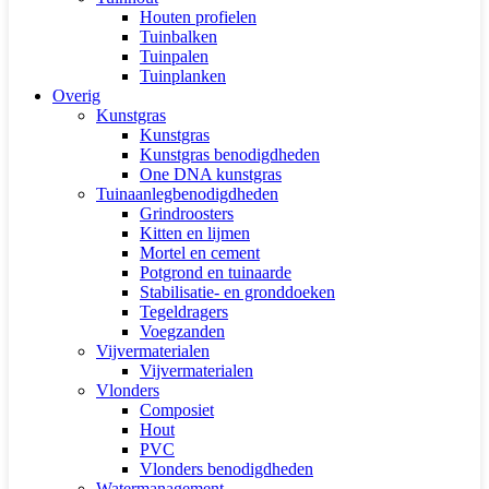
Houten profielen
Tuinbalken
Tuinpalen
Tuinplanken
Overig
Kunstgras
Kunstgras
Kunstgras benodigdheden
One DNA kunstgras
Tuinaanlegbenodigdheden
Grindroosters
Kitten en lijmen
Mortel en cement
Potgrond en tuinaarde
Stabilisatie- en gronddoeken
Tegeldragers
Voegzanden
Vijvermaterialen
Vijvermaterialen
Vlonders
Composiet
Hout
PVC
Vlonders benodigdheden
Watermanagement