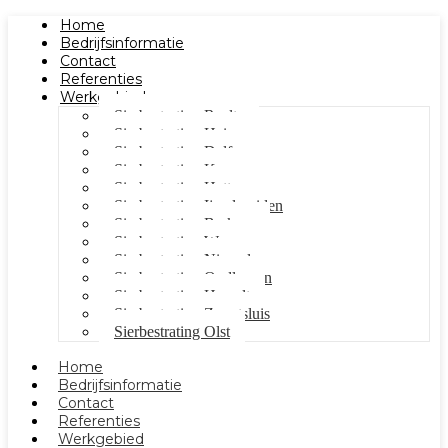
Home
Bedrijfsinformatie
Contact
Referenties
Werkgebied
Sierbestrating Raalte
Sierbestrating Heino
Sierbestrating Dalfsen
Sierbestrating Kampen
Sierbestrating Hattem
Sierbestrating Ijsselmuiden
Sierbestrating Berkum
Sierbestrating Wezep
Sierbestrating Nieuwleusen
Sierbestrating Oudleusen
Sierbestrating Hasselt
Sierbestrating Zwartsluis
Sierbestrating Olst
Home
Bedrijfsinformatie
Contact
Referenties
Werkgebied