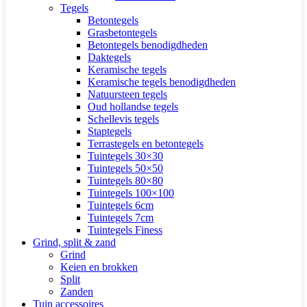
Tegels
Betontegels
Grasbetontegels
Betontegels benodigdheden
Daktegels
Keramische tegels
Keramische tegels benodigdheden
Natuursteen tegels
Oud hollandse tegels
Schellevis tegels
Staptegels
Terrastegels en betontegels
Tuintegels 30×30
Tuintegels 50×50
Tuintegels 80×80
Tuintegels 100×100
Tuintegels 6cm
Tuintegels 7cm
Tuintegels Finess
Grind, split & zand
Grind
Keien en brokken
Split
Zanden
Tuin accessoires