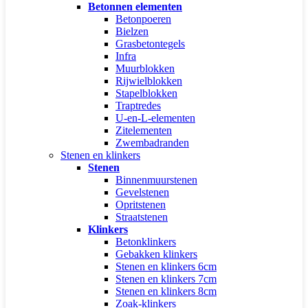
Betonnen elementen
Betonpoeren
Bielzen
Grasbetontegels
Infra
Muurblokken
Rijwielblokken
Stapelblokken
Traptredes
U-en-L-elementen
Zitelementen
Zwembadranden
Stenen en klinkers
Stenen
Binnenmuurstenen
Gevelstenen
Opritstenen
Straatstenen
Klinkers
Betonklinkers
Gebakken klinkers
Stenen en klinkers 6cm
Stenen en klinkers 7cm
Stenen en klinkers 8cm
Zoak-klinkers