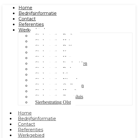
Home
Bedrijfsinformatie
Contact
Referenties
Werkgebied
Sierbestrating Raalte
Sierbestrating Heino
Sierbestrating Dalfsen
Sierbestrating Kampen
Sierbestrating Hattem
Sierbestrating Ijsselmuiden
Sierbestrating Berkum
Sierbestrating Wezep
Sierbestrating Nieuwleusen
Sierbestrating Oudleusen
Sierbestrating Hasselt
Sierbestrating Zwartsluis
Sierbestrating Olst
Home
Bedrijfsinformatie
Contact
Referenties
Werkgebied