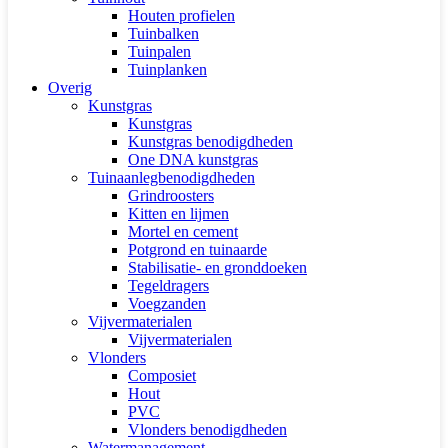
Houten profielen
Tuinbalken
Tuinpalen
Tuinplanken
Overig
Kunstgras
Kunstgras
Kunstgras benodigdheden
One DNA kunstgras
Tuinaanlegbenodigdheden
Grindroosters
Kitten en lijmen
Mortel en cement
Potgrond en tuinaarde
Stabilisatie- en gronddoeken
Tegeldragers
Voegzanden
Vijvermaterialen
Vijvermaterialen
Vlonders
Composiet
Hout
PVC
Vlonders benodigdheden
Watermanagement