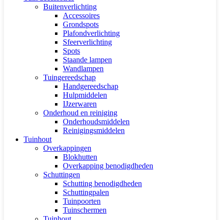
Buitenverlichting
Accessoires
Grondspots
Plafondverlichting
Sfeerverlichting
Spots
Staande lampen
Wandlampen
Tuingereedschap
Handgereedschap
Hulpmiddelen
IJzerwaren
Onderhoud en reiniging
Onderhoudsmiddelen
Reinigingsmiddelen
Tuinhout
Overkappingen
Blokhutten
Overkapping benodigdheden
Schuttingen
Schutting benodigdheden
Schuttingpalen
Tuinpoorten
Tuinschermen
Tuinhout