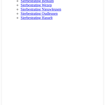
Sierbestrating Berkum
Sierbestrating Wezep
Sierbestrating Nieuwleusen
Sierbestrating Oudleusen
Sierbestrating Hasselt