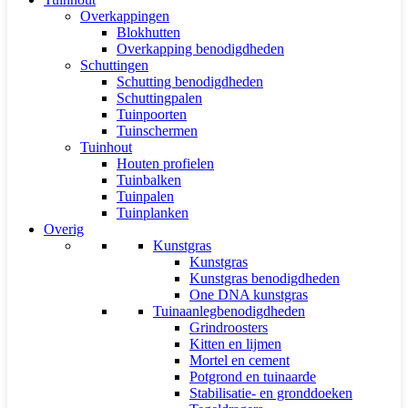
Overkappingen
Blokhutten
Overkapping benodigdheden
Schuttingen
Schutting benodigdheden
Schuttingpalen
Tuinpoorten
Tuinschermen
Tuinhout
Houten profielen
Tuinbalken
Tuinpalen
Tuinplanken
Overig
Kunstgras
Kunstgras
Kunstgras benodigdheden
One DNA kunstgras
Tuinaanlegbenodigdheden
Grindroosters
Kitten en lijmen
Mortel en cement
Potgrond en tuinaarde
Stabilisatie- en gronddoeken