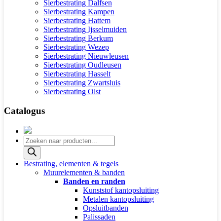
Sierbestrating Dalfsen
Sierbestrating Kampen
Sierbestrating Hattem
Sierbestrating Ijsselmuiden
Sierbestrating Berkum
Sierbestrating Wezep
Sierbestrating Nieuwleusen
Sierbestrating Oudleusen
Sierbestrating Hasselt
Sierbestrating Zwartsluis
Sierbestrating Olst
Catalogus
Producten
zoeken
Bestrating, elementen & tegels
Muurelementen & banden
Banden en randen
Kunststof kantopsluiting
Metalen kantopsluiting
Opsluitbanden
Palissaden