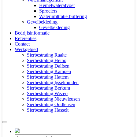
Hemelwaterafvoer
Sproeiers
Waterinfiltratie-buffering
Gevelbekleding
Gevelbekleding
Bedrijfsinformatie
Referenties
Contact
Werkgebied
Sierbestrating Raalte
Sierbestrating Heino
Sierbestrating Dalfsen
Sierbestrating Kampen
Sierbestrating Hattem
Sierbestrating Ijsselmuiden
Sierbestrating Berkum
Sierbestrating Wezep
Sierbestrating Nieuwleusen
Sierbestrating Oudleusen
Sierbestrating Hasselt
Producten