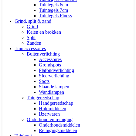
Tuintegels 6cm
Tuintegels 7cm
Tuintegels Finess
Grind, split & zand
Grind
Keien en brokken
Split
Zanden
Tuin accessoires
Buitenverlichting
Accessoires
Grondspots
Plafondverlichting
Sfeerverlichting
Spots
Staande lampen
Wandlampen
Tuingereedschap
Handgereedschap
Hulpmiddelen
IJzerwaren
Onderhoud en reiniging
Onderhoudsmiddelen
Reinigingsmiddelen
Tuinhout