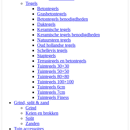
Tegels
Betontegels
Grasbetontegels
Betontegels benodigdheden
Daktegels
Keramische tegels
Keramische tegels benodigdheden
Natuursteen tegels
Oud hollandse tegels
Schellevis tegels
Staptegels
Terrastegels en betontegels
Tuintegels 30×30
Tuintegels 50×50
Tuintegels 80×80
Tuintegels 100×100
Tuintegels 6cm
Tuintegels 7cm
Tuintegels Finess
Grind, split & zand
Grind
Keien en brokken
Split
Zanden
Tuin accessoires