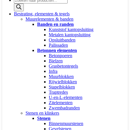
zoeken
Bestrating, elementen & tegels
Muurelementen & banden
Banden en randen
Kunststof kantopsluiting
Metalen kantopsluiting
Opsluitbanden
Palissaden
Betonnen elementen
Betonpoeren
Bielzen
Grasbetontegels
Infra
Muurblokken
Rijwielblokken
Stapelblokken
Traptredes
U-en-L-elementen
Zitelementen
Zwembadranden
Stenen en klinkers
Stenen
Binnenmuurstenen
Gevelstenen