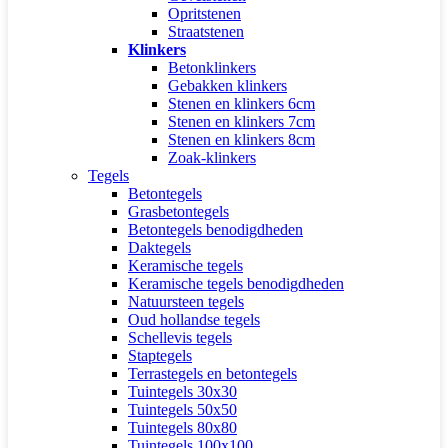
Opritstenen
Straatstenen
Klinkers
Betonklinkers
Gebakken klinkers
Stenen en klinkers 6cm
Stenen en klinkers 7cm
Stenen en klinkers 8cm
Zoak-klinkers
Tegels
Betontegels
Grasbetontegels
Betontegels benodigdheden
Daktegels
Keramische tegels
Keramische tegels benodigdheden
Natuursteen tegels
Oud hollandse tegels
Schellevis tegels
Staptegels
Terrastegels en betontegels
Tuintegels 30x30
Tuintegels 50x50
Tuintegels 80x80
Tuintegels 100x100