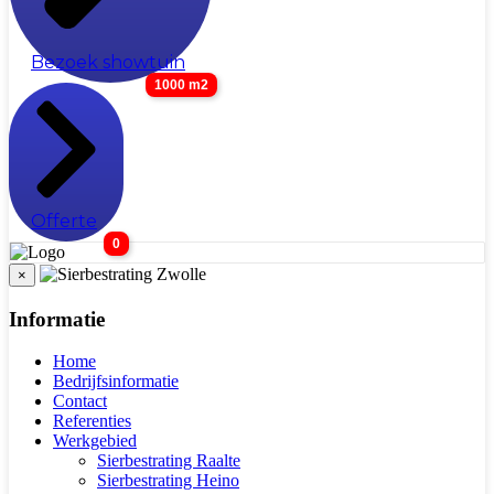
Bezoek showtuin
1000 m2
Offerte
0
×
Informatie
Home
Bedrijfsinformatie
Contact
Referenties
Werkgebied
Sierbestrating Raalte
Sierbestrating Heino