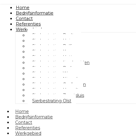
Home
Bedrijfsinformatie
Contact
Referenties
Werkgebied
Sierbestrating Raalte
Sierbestrating Heino
Sierbestrating Dalfsen
Sierbestrating Kampen
Sierbestrating Hattem
Sierbestrating Ijsselmuiden
Sierbestrating Berkum
Sierbestrating Wezep
Sierbestrating Nieuwleusen
Sierbestrating Oudleusen
Sierbestrating Hasselt
Sierbestrating Zwartsluis
Sierbestrating Olst
Home
Bedrijfsinformatie
Contact
Referenties
Werkgebied