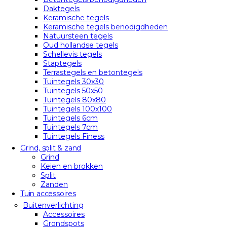
Daktegels
Keramische tegels
Keramische tegels benodigdheden
Natuursteen tegels
Oud hollandse tegels
Schellevis tegels
Staptegels
Terrastegels en betontegels
Tuintegels 30x30
Tuintegels 50x50
Tuintegels 80x80
Tuintegels 100x100
Tuintegels 6cm
Tuintegels 7cm
Tuintegels Finess
Grind, split & zand
Grind
Keien en brokken
Split
Zanden
Tuin accessoires
Buitenverlichting
Accessoires
Grondspots