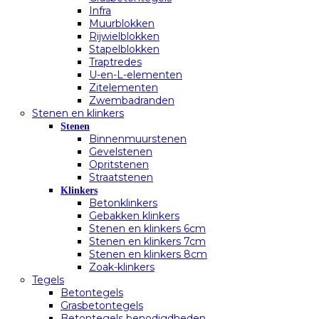
Infra
Muurblokken
Rijwielblokken
Stapelblokken
Traptredes
U-en-L-elementen
Zitelementen
Zwembadranden
Stenen en klinkers
Stenen
Binnenmuurstenen
Gevelstenen
Opritstenen
Straatstenen
Klinkers
Betonklinkers
Gebakken klinkers
Stenen en klinkers 6cm
Stenen en klinkers 7cm
Stenen en klinkers 8cm
Zoak-klinkers
Tegels
Betontegels
Grasbetontegels
Betontegels benodigdheden