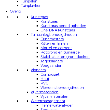
Tuinpalen
Tuinplanken
Overig
Kunstgras
Kunstgras
Kunstgras benodigdheden
One DNA kunstgras
Tuinaanlegbenodigdheden
Grindroosters
Kitten en lijmen
Mortel en cement
Potgrond en tuinaarde
Stabilisatie- en gronddoeken
Tegeldragers
Voegzanden
Vlonders
Composiet
Hout
PVC
Vlonders benodigdheden
Vijvermaterialen
Vijvermaterialen
Watermanagement
Hemelwaterafvoer
Sproeiers