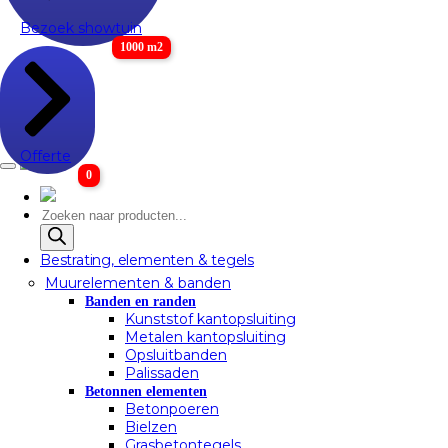
Bezoek showtuin
1000 m2
Offerte
0
Producten
zoeken
Bestrating, elementen & tegels
Muurelementen & banden
Banden en randen
Kunststof kantopsluiting
Metalen kantopsluiting
Opsluitbanden
Palissaden
Betonnen elementen
Betonpoeren
Bielzen
Grasbetontegels