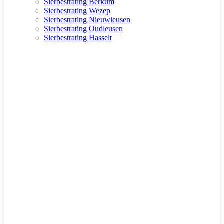
Sierbestrating Berkum
Sierbestrating Wezep
Sierbestrating Nieuwleusen
Sierbestrating Oudleusen
Sierbestrating Hasselt