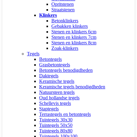
Opritstenen
Straatstenen
Klinkers
Betonklinkers
Gebakken klinkers
Stenen en klinkers 6cm
Stenen en klinkers 7cm
Stenen en klinkers 8cm
Zoak-klinkers
Tegels
Betontegels
Grasbetontegels
Betontegels benodigdheden
Daktegels
Keramische tegels
Keramische tegels benodigdheden
Natuursteen tegels
Oud hollandse tegels
Schellevis tegels
Staptegels
Terrastegels en betontegels
Tuintegels 30x30
Tuintegels 50x50
Tuintegels 80x80
Tuintegels 100x100