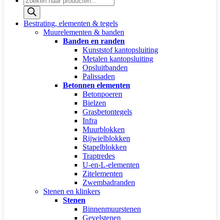
zoeken
Bestrating, elementen & tegels
Muurelementen & banden
Banden en randen
Kunststof kantopsluiting
Metalen kantopsluiting
Opsluitbanden
Palissaden
Betonnen elementen
Betonpoeren
Bielzen
Grasbetontegels
Infra
Muurblokken
Rijwielblokken
Stapelblokken
Traptredes
U-en-L-elementen
Zitelementen
Zwembadranden
Stenen en klinkers
Stenen
Binnenmuurstenen
Gevelstenen