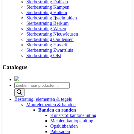
Sierbestrating Dalfsen
Sierbestrating Kampen
Sierbestrating Hattem
Sierbestrating Ijsselmuiden
Sierbestrating Berkum
Sierbestrating Wezep
Sierbestrating Nieuwleusen
Sierbestrating Oudleusen
Sierbestrating Hasselt
Sierbestrating Zwartsluis
Sierbestrating Olst
Catalogus
Producten
zoeken
Bestrating, elementen & tegels
Muurelementen & banden
Banden en randen
Kunststof kantopsluiting
Metalen kantopsluiting
Opsluitbanden
Palissaden