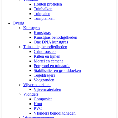
Houten profielen
Tuinbalken
Tuinpalen
Tuinplanken
Overig
Kunstgras
Kunstgras
Kunstgras benodigdheden
One DNA kunstgras
Tuinaanlegbenodigdheden
Grindroosters
Kitten en lijmen
Mortel en cement
Potgrond en tuinaarde
Stabilisatie- en gronddoeken
Tegeldragers
Voegzanden
Vijvermaterialen
Vijvermaterialen
Vlonders
Composiet
Hout
PVC
Vlonders benodigdheden
Watermanagement