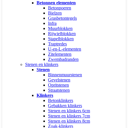
Betonnen elementen
Betonpoeren
Bielzen
Grasbetontegels
Infra
Muurblokken
Rijwielblokken
Stapelblokken
Traptredes
U-en-L-elementen
Zitelementen
Zwembadranden
Stenen en klinkers
Stenen
Binnenmuurstenen
Gevelstenen
Opritstenen
Straatstenen
Klinkers
Betonklinkers
Gebakken klinkers
Stenen en klinkers 6cm
Stenen en klinkers 7cm
Stenen en klinkers 8cm
Zoak-klinkers