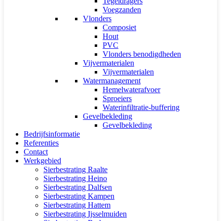
Tegeldragers
Voegzanden
Vlonders
Composiet
Hout
PVC
Vlonders benodigdheden
Vijvermaterialen
Vijvermaterialen
Watermanagement
Hemelwaterafvoer
Sproeiers
Waterinfiltratie-buffering
Gevelbekleding
Gevelbekleding
Bedrijfsinformatie
Referenties
Contact
Werkgebied
Sierbestrating Raalte
Sierbestrating Heino
Sierbestrating Dalfsen
Sierbestrating Kampen
Sierbestrating Hattem
Sierbestrating Ijsselmuiden