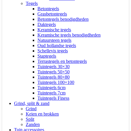
Tegels
Betontegels
Grasbetontegels
Betontegels benodigdheden
Daktegels
Keramische tegels
Keramische tegels benodigdheden
Natuursteen tegels
Oud hollandse tegels
Schellevis tegels
Staptegels
Terrastegels en betontegels
Tuintegels 30×30
Tuintegels 50×50
Tuintegels 80×80
Tuintegels 100×100
Tuintegels 6cm
Tuintegels 7cm
Tuintegels Finess
Grind, split & zand
Grind
Keien en brokken
Split
Zanden
Tuin accessoires