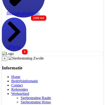
Bezoek showtuin
1000 m2
Offerte
0
×
Informatie
Home
Bedrijfsinformatie
Contact
Referenties
Werkgebied
Sierbestrating Raalte
Sierbestrating Heino