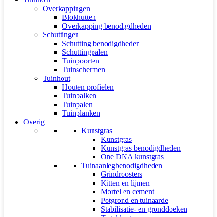
Overkappingen
Blokhutten
Overkapping benodigdheden
Schuttingen
Schutting benodigdheden
Schuttingpalen
Tuinpoorten
Tuinschermen
Tuinhout
Houten profielen
Tuinbalken
Tuinpalen
Tuinplanken
Overig
Kunstgras
Kunstgras
Kunstgras benodigdheden
One DNA kunstgras
Tuinaanlegbenodigdheden
Grindroosters
Kitten en lijmen
Mortel en cement
Potgrond en tuinaarde
Stabilisatie- en gronddoeken