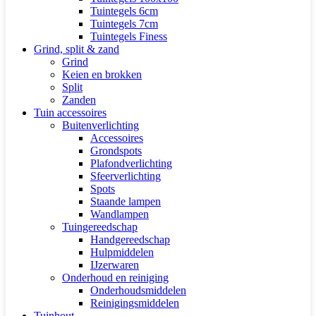
Tuintegels 6cm
Tuintegels 7cm
Tuintegels Finess
Grind, split & zand
Grind
Keien en brokken
Split
Zanden
Tuin accessoires
Buitenverlichting
Accessoires
Grondspots
Plafondverlichting
Sfeerverlichting
Spots
Staande lampen
Wandlampen
Tuingereedschap
Handgereedschap
Hulpmiddelen
IJzerwaren
Onderhoud en reiniging
Onderhoudsmiddelen
Reinigingsmiddelen
Tuinhout