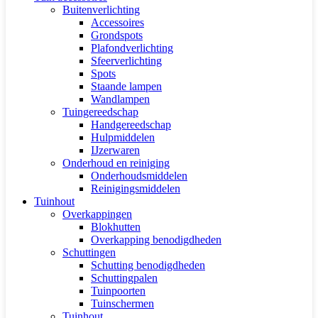
Buitenverlichting
Accessoires
Grondspots
Plafondverlichting
Sfeerverlichting
Spots
Staande lampen
Wandlampen
Tuingereedschap
Handgereedschap
Hulpmiddelen
IJzerwaren
Onderhoud en reiniging
Onderhoudsmiddelen
Reinigingsmiddelen
Tuinhout
Overkappingen
Blokhutten
Overkapping benodigdheden
Schuttingen
Schutting benodigdheden
Schuttingpalen
Tuinpoorten
Tuinschermen
Tuinhout