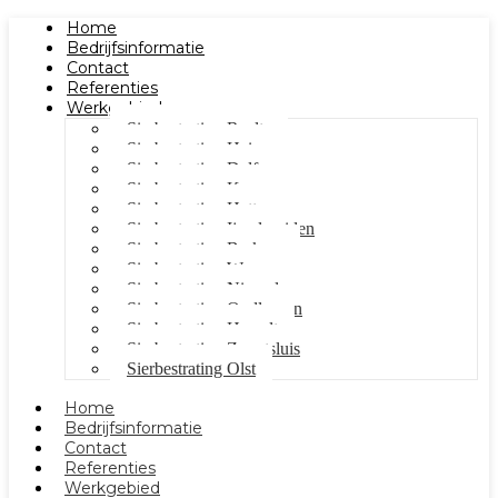
Home
Bedrijfsinformatie
Contact
Referenties
Werkgebied
Sierbestrating Raalte
Sierbestrating Heino
Sierbestrating Dalfsen
Sierbestrating Kampen
Sierbestrating Hattem
Sierbestrating Ijsselmuiden
Sierbestrating Berkum
Sierbestrating Wezep
Sierbestrating Nieuwleusen
Sierbestrating Oudleusen
Sierbestrating Hasselt
Sierbestrating Zwartsluis
Sierbestrating Olst
Home
Bedrijfsinformatie
Contact
Referenties
Werkgebied