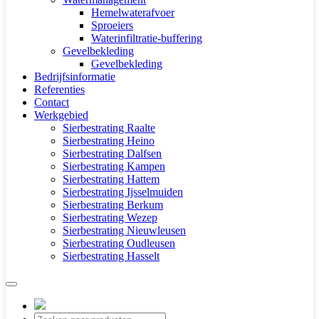
Hemelwaterafvoer
Sproeiers
Waterinfiltratie-buffering
Gevelbekleding
Gevelbekleding
Bedrijfsinformatie
Referenties
Contact
Werkgebied
Sierbestrating Raalte
Sierbestrating Heino
Sierbestrating Dalfsen
Sierbestrating Kampen
Sierbestrating Hattem
Sierbestrating Ijsselmuiden
Sierbestrating Berkum
Sierbestrating Wezep
Sierbestrating Nieuwleusen
Sierbestrating Oudleusen
Sierbestrating Hasselt
Producten