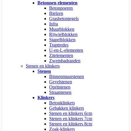
Betonnen elementen
Betonpoeren
Bielzen
Grasbetontegels
Infra
Muurblokken
Rijwielblokken
Stapelblokken
Traptredes
U-en-L-elementen
Zitelementen
Zwembadranden
Stenen en klinkers
Stenen
Binnenmuurstenen
Gevelstenen
Opritstenen
Straatstenen
Klinkers
Betonklinkers
Gebakken klinkers
Stenen en klinkers 6cm
Stenen en klinkers 7cm
Stenen en klinkers 8cm
Zoak-klinkers