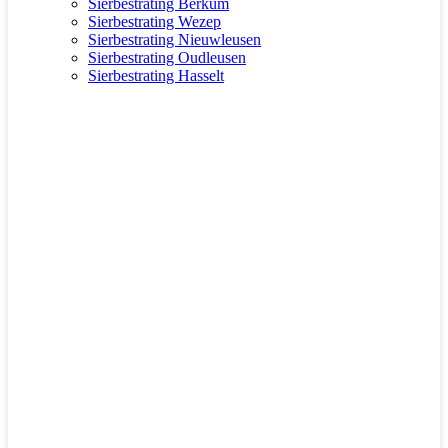
Sierbestrating Berkum
Sierbestrating Wezep
Sierbestrating Nieuwleusen
Sierbestrating Oudleusen
Sierbestrating Hasselt