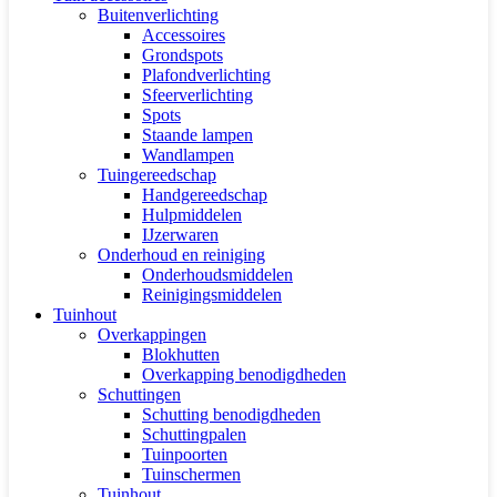
Buitenverlichting
Accessoires
Grondspots
Plafondverlichting
Sfeerverlichting
Spots
Staande lampen
Wandlampen
Tuingereedschap
Handgereedschap
Hulpmiddelen
IJzerwaren
Onderhoud en reiniging
Onderhoudsmiddelen
Reinigingsmiddelen
Tuinhout
Overkappingen
Blokhutten
Overkapping benodigdheden
Schuttingen
Schutting benodigdheden
Schuttingpalen
Tuinpoorten
Tuinschermen
Tuinhout