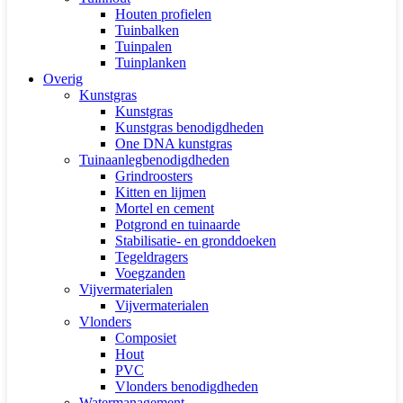
Houten profielen
Tuinbalken
Tuinpalen
Tuinplanken
Overig
Kunstgras
Kunstgras
Kunstgras benodigdheden
One DNA kunstgras
Tuinaanlegbenodigdheden
Grindroosters
Kitten en lijmen
Mortel en cement
Potgrond en tuinaarde
Stabilisatie- en gronddoeken
Tegeldragers
Voegzanden
Vijvermaterialen
Vijvermaterialen
Vlonders
Composiet
Hout
PVC
Vlonders benodigdheden
Watermanagement