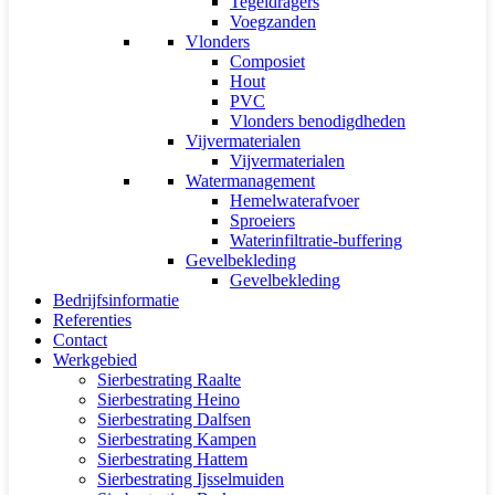
Tegeldragers
Voegzanden
Vlonders
Composiet
Hout
PVC
Vlonders benodigdheden
Vijvermaterialen
Vijvermaterialen
Watermanagement
Hemelwaterafvoer
Sproeiers
Waterinfiltratie-buffering
Gevelbekleding
Gevelbekleding
Bedrijfsinformatie
Referenties
Contact
Werkgebied
Sierbestrating Raalte
Sierbestrating Heino
Sierbestrating Dalfsen
Sierbestrating Kampen
Sierbestrating Hattem
Sierbestrating Ijsselmuiden