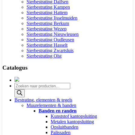
Sierbestrating Dalfsen
Sierbestrating Kampen
Sierbestrating Hattem
Sierbestrating Ijsselmuiden
Sierbestrating Berkum
Sierbestrating Wezep
Sierbestrating Nieuwleusen
Sierbestrating Oudleusen
Sierbestrating Hasselt
Sierbestrating Zwartsluis
Sierbestrating Olst
Catalogus
Producten
zoeken
Bestrating, elementen & tegels
Muurelementen & banden
Banden en randen
Kunststof kantopsluiting
Metalen kantopsluiting
Opsluitbanden
Palissaden