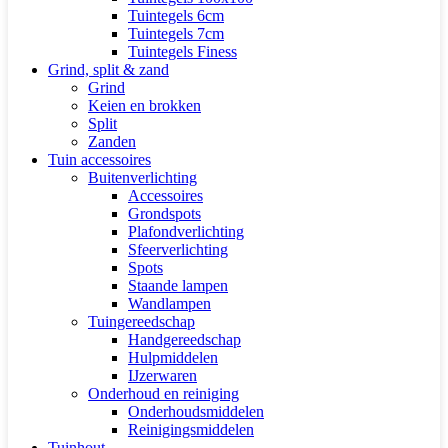
Tuintegels 6cm
Tuintegels 7cm
Tuintegels Finess
Grind, split & zand
Grind
Keien en brokken
Split
Zanden
Tuin accessoires
Buitenverlichting
Accessoires
Grondspots
Plafondverlichting
Sfeerverlichting
Spots
Staande lampen
Wandlampen
Tuingereedschap
Handgereedschap
Hulpmiddelen
IJzerwaren
Onderhoud en reiniging
Onderhoudsmiddelen
Reinigingsmiddelen
Tuinhout