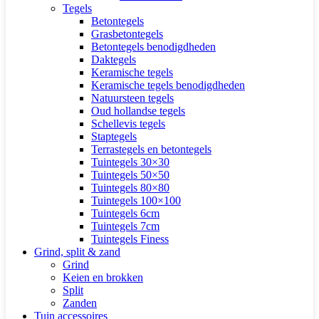
Tegels
Betontegels
Grasbetontegels
Betontegels benodigdheden
Daktegels
Keramische tegels
Keramische tegels benodigdheden
Natuursteen tegels
Oud hollandse tegels
Schellevis tegels
Staptegels
Terrastegels en betontegels
Tuintegels 30×30
Tuintegels 50×50
Tuintegels 80×80
Tuintegels 100×100
Tuintegels 6cm
Tuintegels 7cm
Tuintegels Finess
Grind, split & zand
Grind
Keien en brokken
Split
Zanden
Tuin accessoires