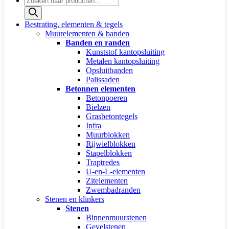
zoeken
Bestrating, elementen & tegels
Muurelementen & banden
Banden en randen
Kunststof kantopsluiting
Metalen kantopsluiting
Opsluitbanden
Palissaden
Betonnen elementen
Betonpoeren
Bielzen
Grasbetontegels
Infra
Muurblokken
Rijwielblokken
Stapelblokken
Traptredes
U-en-L-elementen
Zitelementen
Zwembadranden
Stenen en klinkers
Stenen
Binnenmuurstenen
Gevelstenen