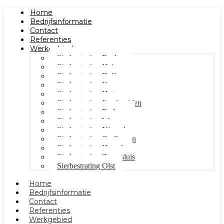
Home
Bedrijfsinformatie
Contact
Referenties
Werkgebied
Sierbestrating Raalte
Sierbestrating Heino
Sierbestrating Dalfsen
Sierbestrating Kampen
Sierbestrating Hattem
Sierbestrating Ijsselmuiden
Sierbestrating Berkum
Sierbestrating Wezep
Sierbestrating Nieuwleusen
Sierbestrating Oudleusen
Sierbestrating Hasselt
Sierbestrating Zwartsluis
Sierbestrating Olst
Home
Bedrijfsinformatie
Contact
Referenties
Werkgebied