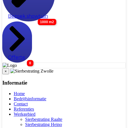
Bezoek showtuin
1000 m2
Offerte
0
×
Informatie
Home
Bedrijfsinformatie
Contact
Referenties
Werkgebied
Sierbestrating Raalte
Sierbestrating Heino