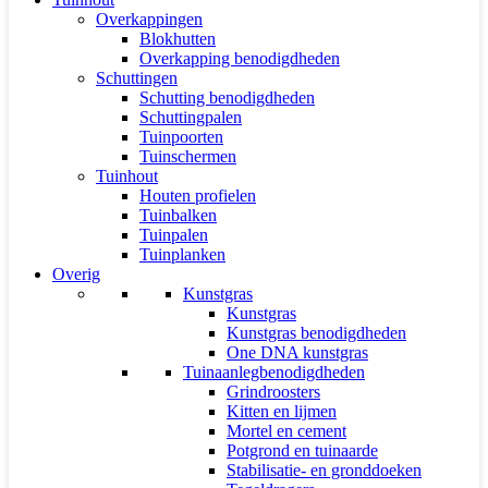
Overkappingen
Blokhutten
Overkapping benodigdheden
Schuttingen
Schutting benodigdheden
Schuttingpalen
Tuinpoorten
Tuinschermen
Tuinhout
Houten profielen
Tuinbalken
Tuinpalen
Tuinplanken
Overig
Kunstgras
Kunstgras
Kunstgras benodigdheden
One DNA kunstgras
Tuinaanlegbenodigdheden
Grindroosters
Kitten en lijmen
Mortel en cement
Potgrond en tuinaarde
Stabilisatie- en gronddoeken