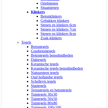
Opritstenen
Straatstenen
Klinkers
Betonklinkers
Gebakken klinkers
Stenen en klinkers 6cm
Stenen en klinkers 7cm
Stenen en klinkers 8cm
Zoak-klinkers
Tegels
Betontegels
Grasbetontegels
Betontegels benodigdheden
Daktegels
Keramische tegels
Keramische tegels benodigdheden
Natuursteen tegels
Oud hollandse tegels
Schellevis tegels
Staptegels
Terrastegels en betontegels
Tuintegels 30x30
Tuintegels 50x50
Tuintegels 80x80
Tuintegels 100x100