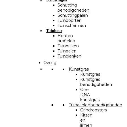
Schuttingen
Schutting
benodigdheden
Schuttingpalen
Tuinpoorten
Tuinschermen
Tuinhout
Houten
profielen
Tuinbalken
Tuinpalen
Tuinplanken
Overig
Kunstgras
Kunstgras
Kunstgras
benodigdheden
One
DNA
kunstgras
Tuinaanlegbenodigdheden
Grindroosters
Kitten
en
lijmen