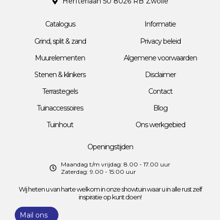
Herfterlaan 50 8026 RB Zwolle
Catalogus
Informatie
Grind, split & zand
Privacy beleid
Muurelementen
Algemene voorwaarden
Stenen & klinkers
Disclaimer
Terrastegels
Contact
Tuinaccessoires
Blog
Tuinhout
Ons werkgebied
Openingstijden
Maandag t/m vrijdag: 8.00 - 17.00 uur
Zaterdag: 9.00 - 15:00 uur
Wij heten u van harte welkom in onze showtuin waar u in alle rust zelf
inspiratie op kunt doen!
Mail ons