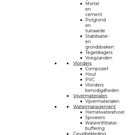
Mortel
en
cement
Potgrond
en
tuinaarde
Stabilisatie-
en
gronddoeken
Tegeldragers
Voegzanden
Vlonders
Composiet
Hout
PVC
Vlonders
benodigdheden
Vijvermaterialen
Vijvermaterialen
Watermanagement
Hemelwaterafvoer
Sproeiers
Waterinfiltratie-
buffering
Gevelbekleding