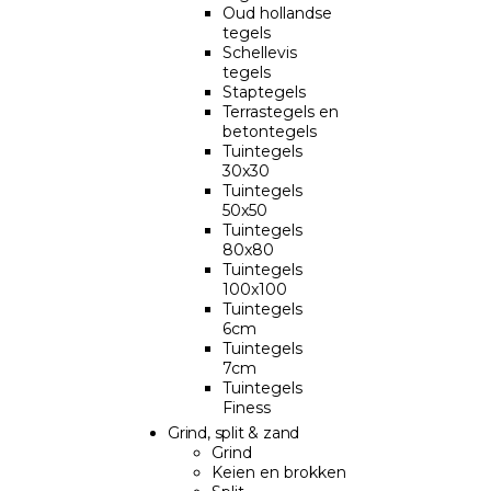
Oud hollandse
tegels
Schellevis
tegels
Staptegels
Terrastegels en
betontegels
Tuintegels
30x30
Tuintegels
50x50
Tuintegels
80x80
Tuintegels
100x100
Tuintegels
6cm
Tuintegels
7cm
Tuintegels
Finess
Grind, split & zand
Grind
Keien en brokken