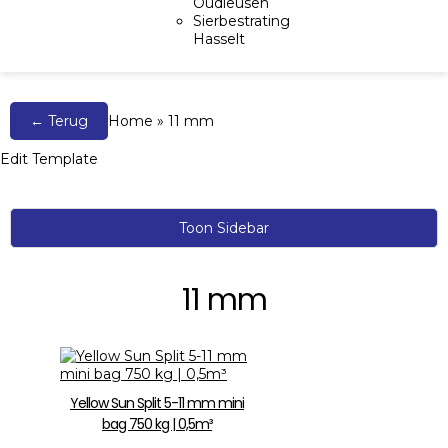
Oudleusen
Sierbestrating
Hasselt
← Terug
Home
»
11 mm
Edit Template
Toon Sidebar
11 mm
Yellow Sun Split 5-11 mm mini
bag 750 kg | 0,5m³