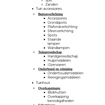
Split
Zanden
Tuin accessoires
Buitenverlichting
Accessoires
Grondspots
Plafondverlichting
Sfeerverlichting
Spots
Staande
lampen
Wandlampen
Tuingereedschap
Handgereedschap
Hulpmiddelen
IJzerwaren
Onderhoud en reiniging
Onderhoudsmiddelen
Reinigingsmiddelen
Tuinhout
Overkappingen
Blokhutten
Overkapping
benodigdheden