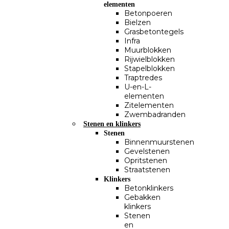
elementen
Betonpoeren
Bielzen
Grasbetontegels
Infra
Muurblokken
Rijwielblokken
Stapelblokken
Traptredes
U-en-L-
elementen
Zitelementen
Zwembadranden
Stenen en klinkers
Stenen
Binnenmuurstenen
Gevelstenen
Opritstenen
Straatstenen
Klinkers
Betonklinkers
Gebakken
klinkers
Stenen
en