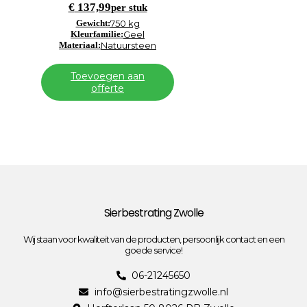
€
137,99
per stuk
Gewicht:
750 kg
Kleurfamilie:
Geel
Materiaal:
Natuursteen
Toevoegen aan
offerte
Sierbestrating Zwolle
Wij staan voor kwaliteit van de producten, persoonlijk contact en een
goede service!
06-21245650
info@sierbestratingzwolle.nl