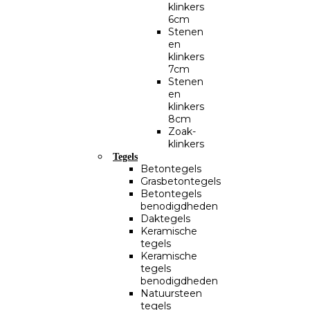
klinkers
6cm
Stenen
en
klinkers
7cm
Stenen
en
klinkers
8cm
Zoak-
klinkers
Tegels
Betontegels
Grasbetontegels
Betontegels
benodigdheden
Daktegels
Keramische
tegels
Keramische
tegels
benodigdheden
Natuursteen
tegels