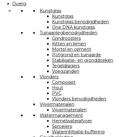
Overig
Kunstgras
Kunstgras
Kunstgras benodigdheden
One DNA kunstgras
Tuinaanlegbenodigdheden
Grindroosters
Kitten en lijmen
Mortel en cement
Potgrond en tuinaarde
Stabilisatie- en gronddoeken
Tegeldragers
Voegzanden
Vlonders
Composiet
Hout
PVC
Vlonders benodigdheden
Vijvermaterialen
Vijvermaterialen
Watermanagement
Hemelwaterafvoer
Sproeiers
Waterinfiltratie-buffering