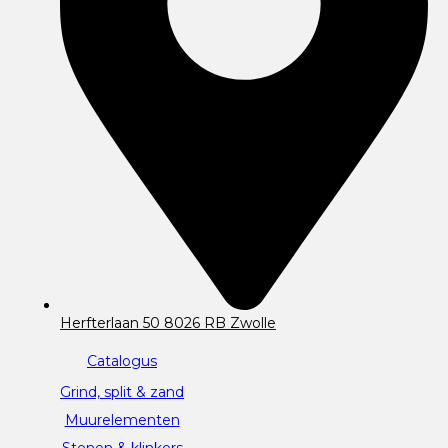
Herfterlaan 50 8026 RB Zwolle
Catalogus
Grind, split & zand
Muurelementen
Stenen & klinkers