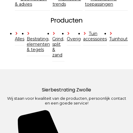
& advies
trends
toepassingen
Producten
Tuin
Alles
Bestrating,
Grind,
Overig
accessoires
Tuinhout
elementen
split
& tegels
&
zand
Sierbestrating Zwolle
Wij staan voor kwaliteit van de producten, persoonlijk contact
en een goede service!