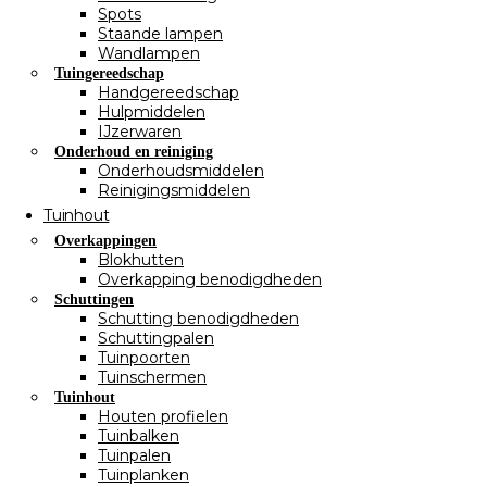
Spots
Staande lampen
Wandlampen
Tuingereedschap
Handgereedschap
Hulpmiddelen
IJzerwaren
Onderhoud en reiniging
Onderhoudsmiddelen
Reinigingsmiddelen
Tuinhout
Overkappingen
Blokhutten
Overkapping benodigdheden
Schuttingen
Schutting benodigdheden
Schuttingpalen
Tuinpoorten
Tuinschermen
Tuinhout
Houten profielen
Tuinbalken
Tuinpalen
Tuinplanken