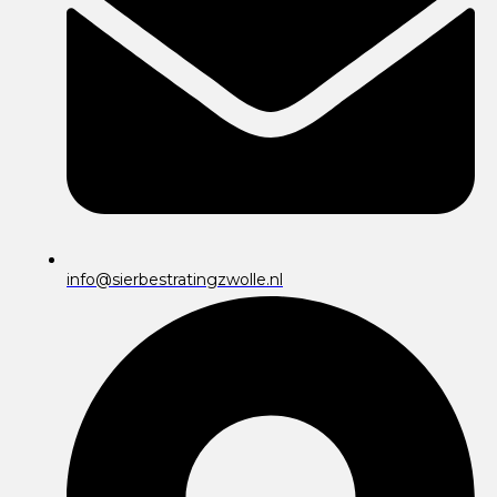
info@sierbestratingzwolle.nl