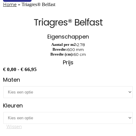
Home
»
Triagres® Belfast
Triagres® Belfast
Eigenschappen
Aantal per m2:
2.78
Breedte:
600 mm
Breedte (cm):
60 cm
Prijs
Prijsklasse:
€
0,00
-
€
66,95
€ 0,00
Maten
tot
€ 66,95
Kleuren
Wissen