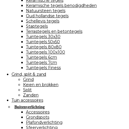
Keramische tegels
Keramische tegels benodigdheden
Natuursteen tegels
Oud hollandse tegels
Schellevis tegels
Staptegels
Terrastegels en betontegels
Tuintegels 30x30
Tuintegels 50x50
Tuintegels 80x80
Tuintegels 100x100
Tuintegels 6cm
Tuintegels 7cm
Tuintegels Finess
Grind, split & zand
Grind
Keien en brokken
Split
Zanden
Tuin accessoires
Buitenverlichting
Accessoires
Grondspots
Plafondverlichting
Sfeerverlichting