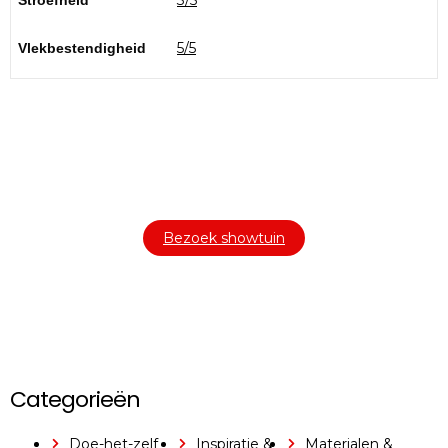
3/5
Stroefheid
5/5
Vlekbestendigheid
Bezoek onze showtuin
In onze
ontdekt u een uitgebreid
1000m² grote showtuin
assortiment aan sierbestrating, tuintegels en andere
materialen om uw buitenruimte compleet te maken.
Bezoek showtuin
Categorieën
Doe-het-zelf
Inspiratie &
Materialen &