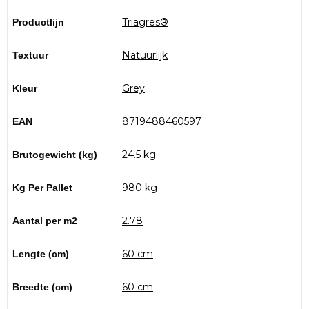
Triagres®
Productlijn
Natuurlijk
Textuur
Grey
Kleur
8719488460597
EAN
24.5 kg
Brutogewicht (kg)
980 kg
Kg Per Pallet
2.78
Aantal per m2
60 cm
Lengte (cm)
60 cm
Breedte (cm)