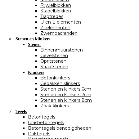
Rijwielblokken
Stapelblokken
Traptredes
U-en-L-elementen
Zitelementen
Zwembadranden
Stenen en klinkers
Stenen
Binnenmuurstenen
Gevelstenen
Opritstenen
Straatstenen
Klinkers
Betonklinkers
Gebakken klinkers
Stenen en klinkers 6cm
Stenen en klinkers 7cm
Stenen en klinkers 8cm
Zoak-klinkers
Tegels
Betontegels
Grasbetontegels
Betontegels benodigdheden
Daktegels