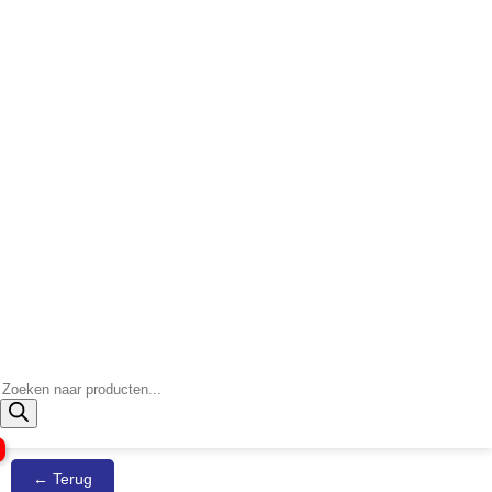
Producten
zoeken
← Terug