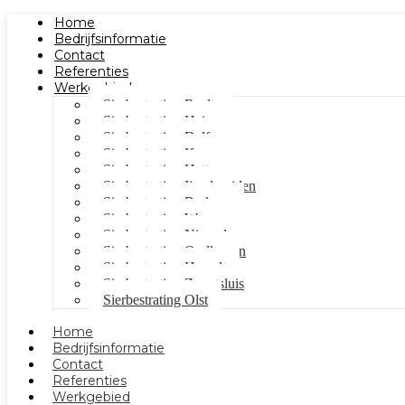
Home
Bedrijfsinformatie
Contact
Referenties
Werkgebied
Sierbestrating Raalte
Sierbestrating Heino
Sierbestrating Dalfsen
Sierbestrating Kampen
Sierbestrating Hattem
Sierbestrating Ijsselmuiden
Sierbestrating Berkum
Sierbestrating Wezep
Sierbestrating Nieuwleusen
Sierbestrating Oudleusen
Sierbestrating Hasselt
Sierbestrating Zwartsluis
Sierbestrating Olst
Home
Bedrijfsinformatie
Contact
Referenties
Werkgebied