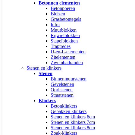
Betonnen elementen
Betonpoeren
Bielzen
Grasbetontegels
Infra
Muurblokken
Rijwielblokken
Stapelblokken
Traptredes
U-en-L-elementen
Zitelementen
Zwembadranden
Stenen en klinkers
Stenen
Binnenmuurstenen
Gevelstenen
Opritstenen
Straatstenen
Klinkers
Betonklinkers
Gebakken klinkers
Stenen en klinkers 6cm
Stenen en klinkers 7cm
Stenen en klinkers 8cm
Zoak-klinkers