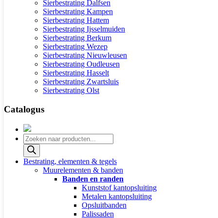
Sierbestrating Dalfsen
Sierbestrating Kampen
Sierbestrating Hattem
Sierbestrating Ijsselmuiden
Sierbestrating Berkum
Sierbestrating Wezep
Sierbestrating Nieuwleusen
Sierbestrating Oudleusen
Sierbestrating Hasselt
Sierbestrating Zwartsluis
Sierbestrating Olst
Catalogus
Producten
zoeken
Bestrating, elementen & tegels
Muurelementen & banden
Banden en randen
Kunststof kantopsluiting
Metalen kantopsluiting
Opsluitbanden
Palissaden