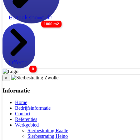
Bezoek showtuin
1000 m2
Offerte
0
×
Informatie
Home
Bedrijfsinformatie
Contact
Referenties
Werkgebied
Sierbestrating Raalte
Sierbestrating Heino