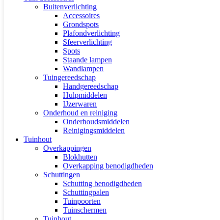
Buitenverlichting
Accessoires
Grondspots
Plafondverlichting
Sfeerverlichting
Spots
Staande lampen
Wandlampen
Tuingereedschap
Handgereedschap
Hulpmiddelen
IJzerwaren
Onderhoud en reiniging
Onderhoudsmiddelen
Reinigingsmiddelen
Tuinhout
Overkappingen
Blokhutten
Overkapping benodigdheden
Schuttingen
Schutting benodigdheden
Schuttingpalen
Tuinpoorten
Tuinschermen
Tuinhout