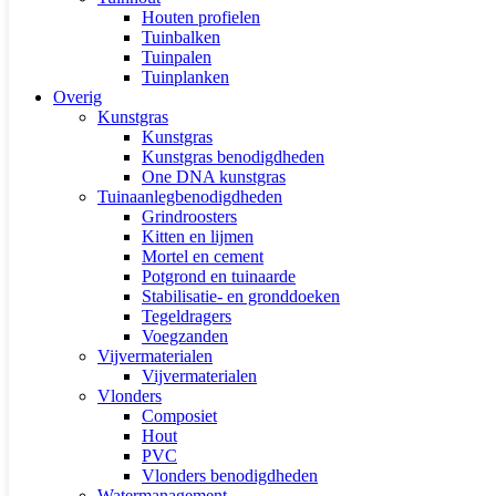
Houten profielen
Tuinbalken
Tuinpalen
Tuinplanken
Overig
Kunstgras
Kunstgras
Kunstgras benodigdheden
One DNA kunstgras
Tuinaanlegbenodigdheden
Grindroosters
Kitten en lijmen
Mortel en cement
Potgrond en tuinaarde
Stabilisatie- en gronddoeken
Tegeldragers
Voegzanden
Vijvermaterialen
Vijvermaterialen
Vlonders
Composiet
Hout
PVC
Vlonders benodigdheden
Watermanagement