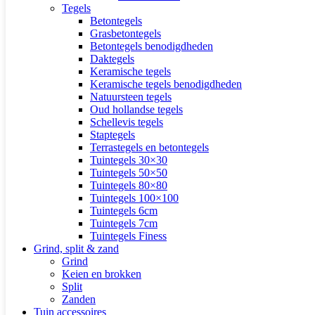
Tegels
Betontegels
Grasbetontegels
Betontegels benodigdheden
Daktegels
Keramische tegels
Keramische tegels benodigdheden
Natuursteen tegels
Oud hollandse tegels
Schellevis tegels
Staptegels
Terrastegels en betontegels
Tuintegels 30×30
Tuintegels 50×50
Tuintegels 80×80
Tuintegels 100×100
Tuintegels 6cm
Tuintegels 7cm
Tuintegels Finess
Grind, split & zand
Grind
Keien en brokken
Split
Zanden
Tuin accessoires