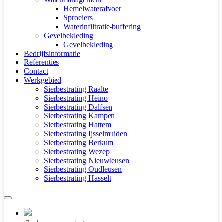
Hemelwaterafvoer
Sproeiers
Waterinfiltratie-buffering
Gevelbekleding
Gevelbekleding
Bedrijfsinformatie
Referenties
Contact
Werkgebied
Sierbestrating Raalte
Sierbestrating Heino
Sierbestrating Dalfsen
Sierbestrating Kampen
Sierbestrating Hattem
Sierbestrating Ijsselmuiden
Sierbestrating Berkum
Sierbestrating Wezep
Sierbestrating Nieuwleusen
Sierbestrating Oudleusen
Sierbestrating Hasselt
Producten