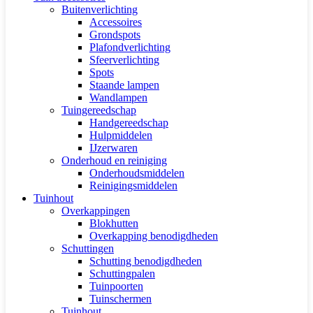
Buitenverlichting
Accessoires
Grondspots
Plafondverlichting
Sfeerverlichting
Spots
Staande lampen
Wandlampen
Tuingereedschap
Handgereedschap
Hulpmiddelen
IJzerwaren
Onderhoud en reiniging
Onderhoudsmiddelen
Reinigingsmiddelen
Tuinhout
Overkappingen
Blokhutten
Overkapping benodigdheden
Schuttingen
Schutting benodigdheden
Schuttingpalen
Tuinpoorten
Tuinschermen
Tuinhout