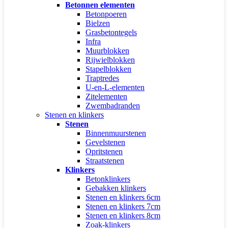
Betonnen elementen
Betonpoeren
Bielzen
Grasbetontegels
Infra
Muurblokken
Rijwielblokken
Stapelblokken
Traptredes
U-en-L-elementen
Zitelementen
Zwembadranden
Stenen en klinkers
Stenen
Binnenmuurstenen
Gevelstenen
Opritstenen
Straatstenen
Klinkers
Betonklinkers
Gebakken klinkers
Stenen en klinkers 6cm
Stenen en klinkers 7cm
Stenen en klinkers 8cm
Zoak-klinkers