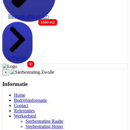
Bezoek showtuin
1000 m2
Offerte
0
×
Informatie
Home
Bedrijfsinformatie
Contact
Referenties
Werkgebied
Sierbestrating Raalte
Sierbestrating Heino