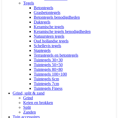
Tegels
Betontegels
Grasbetontegels
Betontegels benodigdheden
Daktegels
Keramische tegels
Keramische tegels benodigdheden
Natuursteen tegels
Oud hollandse tegels
Schellevis tegels
Staptegels
Terrastegels en betontegels
Tuintegels 30×30
Tuintegels 50×50
Tuintegels 80×80
Tuintegels 100×100
Tuintegels 6cm
Tuintegels 7cm
Tuintegels Finess
Grind, split & zand
Grind
Keien en brokken
Split
Zanden
Tuin accessoires