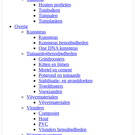
Houten profielen
Tuinbalken
Tuinpalen
Tuinplanken
Overig
Kunstgras
Kunstgras
Kunstgras benodigdheden
One DNA kunstgras
Tuinaanlegbenodigdheden
Grindroosters
Kitten en lijmen
Mortel en cement
Potgrond en tuinaarde
Stabilisatie- en gronddoeken
Tegeldragers
Voegzanden
Vijvermaterialen
Vijvermaterialen
Vlonders
Composiet
Hout
PVC
Vlonders benodigdheden
Watermanagement