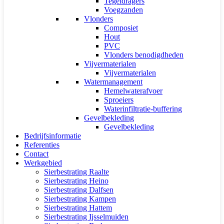
Tegeldragers
Voegzanden
Vlonders
Composiet
Hout
PVC
Vlonders benodigdheden
Vijvermaterialen
Vijvermaterialen
Watermanagement
Hemelwaterafvoer
Sproeiers
Waterinfiltratie-buffering
Gevelbekleding
Gevelbekleding
Bedrijfsinformatie
Referenties
Contact
Werkgebied
Sierbestrating Raalte
Sierbestrating Heino
Sierbestrating Dalfsen
Sierbestrating Kampen
Sierbestrating Hattem
Sierbestrating Ijsselmuiden