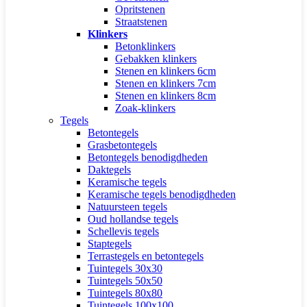
Opritstenen
Straatstenen
Klinkers
Betonklinkers
Gebakken klinkers
Stenen en klinkers 6cm
Stenen en klinkers 7cm
Stenen en klinkers 8cm
Zoak-klinkers
Tegels
Betontegels
Grasbetontegels
Betontegels benodigdheden
Daktegels
Keramische tegels
Keramische tegels benodigdheden
Natuursteen tegels
Oud hollandse tegels
Schellevis tegels
Staptegels
Terrastegels en betontegels
Tuintegels 30x30
Tuintegels 50x50
Tuintegels 80x80
Tuintegels 100x100