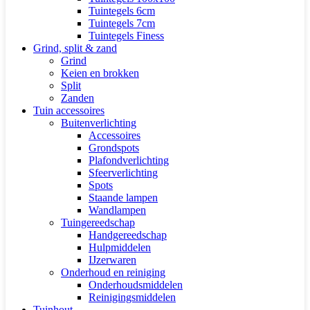
Tuintegels 6cm
Tuintegels 7cm
Tuintegels Finess
Grind, split & zand
Grind
Keien en brokken
Split
Zanden
Tuin accessoires
Buitenverlichting
Accessoires
Grondspots
Plafondverlichting
Sfeerverlichting
Spots
Staande lampen
Wandlampen
Tuingereedschap
Handgereedschap
Hulpmiddelen
IJzerwaren
Onderhoud en reiniging
Onderhoudsmiddelen
Reinigingsmiddelen
Tuinhout