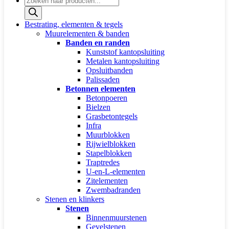
zoeken
Bestrating, elementen & tegels
Muurelementen & banden
Banden en randen
Kunststof kantopsluiting
Metalen kantopsluiting
Opsluitbanden
Palissaden
Betonnen elementen
Betonpoeren
Bielzen
Grasbetontegels
Infra
Muurblokken
Rijwielblokken
Stapelblokken
Traptredes
U-en-L-elementen
Zitelementen
Zwembadranden
Stenen en klinkers
Stenen
Binnenmuurstenen
Gevelstenen