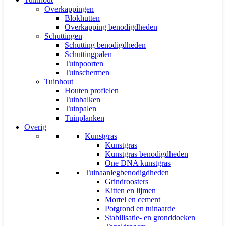
Overkappingen
Blokhutten
Overkapping benodigdheden
Schuttingen
Schutting benodigdheden
Schuttingpalen
Tuinpoorten
Tuinschermen
Tuinhout
Houten profielen
Tuinbalken
Tuinpalen
Tuinplanken
Overig
Kunstgras
Kunstgras
Kunstgras benodigdheden
One DNA kunstgras
Tuinaanlegbenodigdheden
Grindroosters
Kitten en lijmen
Mortel en cement
Potgrond en tuinaarde
Stabilisatie- en gronddoeken