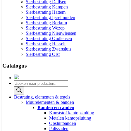
Sierbestrating Dalfsen
Sierbestrating Kampen
Sierbestrating Hattem
Sierbestrating Ijsselmuiden
Sierbestrating Berkum
Sierbestrating Wezep
Sierbestrating Nieuwleusen
Sierbestrating Oudleusen
Sierbestrating Hasselt
Sierbestrating Zwartsluis
Sierbestrating Olst
Catalogus
Producten
zoeken
Bestrating, elementen & tegels
Muurelementen & banden
Banden en randen
Kunststof kantopsluiting
Metalen kantopsluiting
Opsluitbanden
Palissaden