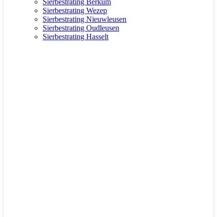
Sierbestrating Berkum
Sierbestrating Wezep
Sierbestrating Nieuwleusen
Sierbestrating Oudleusen
Sierbestrating Hasselt