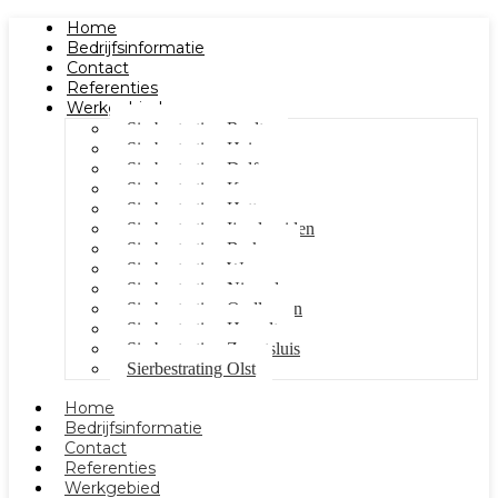
Home
Bedrijfsinformatie
Contact
Referenties
Werkgebied
Sierbestrating Raalte
Sierbestrating Heino
Sierbestrating Dalfsen
Sierbestrating Kampen
Sierbestrating Hattem
Sierbestrating Ijsselmuiden
Sierbestrating Berkum
Sierbestrating Wezep
Sierbestrating Nieuwleusen
Sierbestrating Oudleusen
Sierbestrating Hasselt
Sierbestrating Zwartsluis
Sierbestrating Olst
Home
Bedrijfsinformatie
Contact
Referenties
Werkgebied