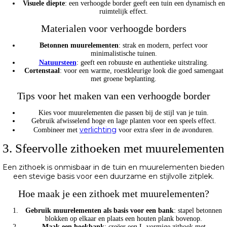
Visuele diepte
: een verhoogde border geeft een tuin een dynamisch en
ruimtelijk effect.
Materialen voor verhoogde borders
Betonnen muurelementen
: strak en modern, perfect voor
minimalistische tuinen.
Natuursteen
: geeft een robuuste en authentieke uitstraling.
Cortenstaal
: voor een warme, roestkleurige look die goed samengaat
met groene beplanting.
Tips voor het maken van een verhoogde border
Kies voor muurelementen die passen bij de stijl van je tuin.
Gebruik afwisselend hoge en lage planten voor een speels effect.
verlichting
Combineer met
voor extra sfeer in de avonduren.
3. Sfeervolle zithoeken met muurelementen
Een zithoek is onmisbaar in de tuin en muurelementen bieden
een stevige basis voor een duurzame en stijlvolle zitplek.
Hoe maak je een zithoek met muurelementen?
Gebruik muurelementen als basis voor een bank
: stapel betonnen
blokken op elkaar en plaats een houten plank bovenop.
Maak een hoekbank
: creëer een L-vormige zithoek met