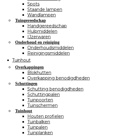
Spots
Staande lampen
Wandlampen
Tuingereedschap
Handgereedschap
Hulpmiddelen
IJzerwaren
Onderhoud en reiniging
Onderhoudsmiddelen
Reinigingsmiddelen
Tuinhout
Overkappingen
Blokhutten
Overkapping benodigdheden
Schuttingen
Schutting benodigdheden
Schuttingpalen
Tuinpoorten
Tuinschermen
Tuinhout
Houten profielen
Tuinbalken
Tuinpalen
Tuinplanken