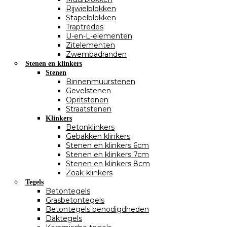
Rijwielblokken
Stapelblokken
Traptredes
U-en-L-elementen
Zitelementen
Zwembadranden
Stenen en klinkers
Stenen
Binnenmuurstenen
Gevelstenen
Opritstenen
Straatstenen
Klinkers
Betonklinkers
Gebakken klinkers
Stenen en klinkers 6cm
Stenen en klinkers 7cm
Stenen en klinkers 8cm
Zoak-klinkers
Tegels
Betontegels
Grasbetontegels
Betontegels benodigdheden
Daktegels