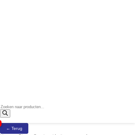
Producten
zoeken
← Terug