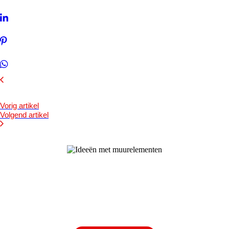
Vorig artikel
Volgend artikel
Bezoek onze showtuin
In onze
ontdekt u een uitgebreid
1000m² grote showtuin
assortiment aan sierbestrating, tuintegels en andere
materialen om uw buitenruimte compleet te maken.