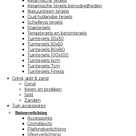
Keramische tegels
Keramische tegels benodigdheden
Natuursteen tegels
Oud hollandse tegels
Schellevis tegels
Staptegels
Terrastegels en betontegels
Tuintegels 30x30
Tuintegels 50x50
Tuintegels 80x80
Tuintegels 100x100
Tuintegels 6cm
Tuintegels 7cm
Tuintegels Finess
Grind, split & zand
Grind
Keien en brokken
Split
Zanden
Tuin accessoires
Buitenverlichting
Accessoires
Grondspots
Plafondverlichting
Sfeerverlichting