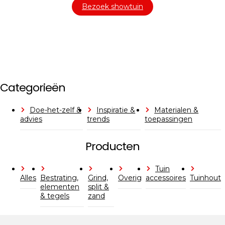
Bezoek showtuin
Categorieën
Doe-het-zelf &
Inspiratie &
Materialen &
advies
trends
toepassingen
Producten
Tuin
Alles
Bestrating,
Grind,
Overig
accessoires
Tuinhout
elementen
split &
& tegels
zand