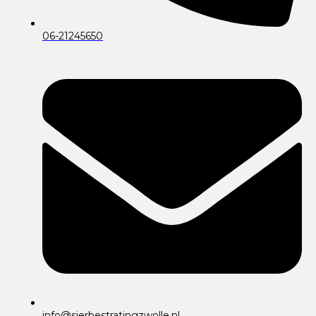
06-21245650
info@sierbestratingzwolle.nl