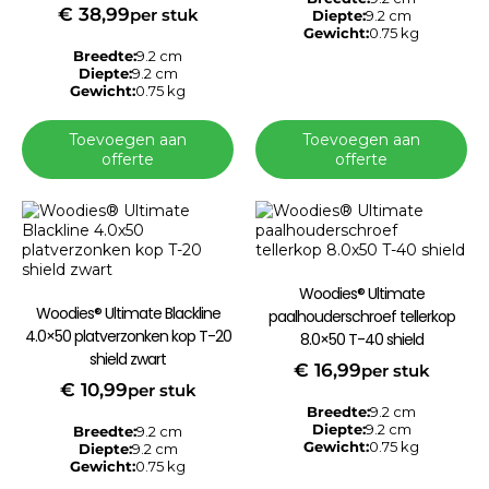
€
38,99
per stuk
Diepte:
9.2 cm
Gewicht:
0.75 kg
Breedte:
9.2 cm
Diepte:
9.2 cm
Gewicht:
0.75 kg
Toevoegen aan
Toevoegen aan
offerte
offerte
Woodies® Ultimate
Woodies® Ultimate Blackline
paalhouderschroef tellerkop
4.0×50 platverzonken kop T-20
8.0×50 T-40 shield
shield zwart
€
16,99
per stuk
€
10,99
per stuk
Breedte:
9.2 cm
Diepte:
9.2 cm
Breedte:
9.2 cm
Gewicht:
0.75 kg
Diepte:
9.2 cm
Gewicht:
0.75 kg