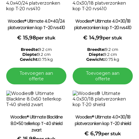
Woodies® Ultimate 4.0×40/24
Woodies® Ultimate 4.0×30/18
platverzonken kop T-20 rvs410
platverzonken kop T-20 rvs410
€
15,98
€
14,99
per stuk
per stuk
Breedte:
9.2 cm
Breedte:
9.2 cm
Diepte:
9.2 cm
Diepte:
9.2 cm
Gewicht:
0.75 kg
Gewicht:
0.75 kg
Toevoegen aan
Toevoegen aan
offerte
offerte
Woodies® Ultimate Blackline
Woodies® Ultimate 4.0×30/18
8.0×50 tellerkop T-40 shield
platverzonken kop T-20 shield
zwart
€
6,79
per stuk
€
15,98
per stuk