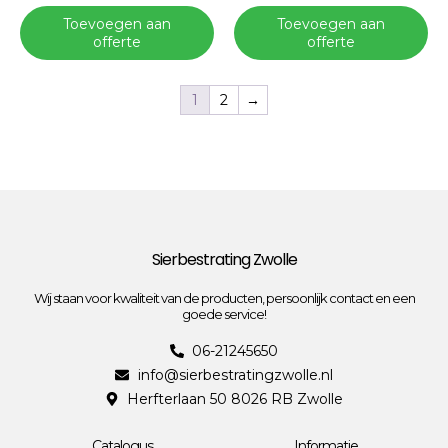
Toevoegen aan
Toevoegen aan
offerte
offerte
1
2
→
Sierbestrating Zwolle
Wij staan voor kwaliteit van de producten, persoonlijk contact en een
goede service!
06-21245650
info@sierbestratingzwolle.nl
Herfterlaan 50 8026 RB Zwolle
Catalogus
Informatie