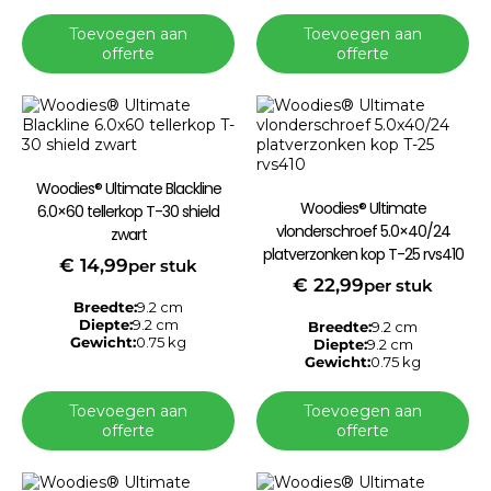
Toevoegen aan
Toevoegen aan
offerte
offerte
Woodies® Ultimate Blackline
Woodies® Ultimate
6.0×60 tellerkop T-30 shield
vlonderschroef 5.0×40/24
zwart
platverzonken kop T-25 rvs410
€
14,99
per stuk
€
22,99
per stuk
Breedte:
9.2 cm
Diepte:
9.2 cm
Breedte:
9.2 cm
Gewicht:
0.75 kg
Diepte:
9.2 cm
Gewicht:
0.75 kg
Toevoegen aan
Toevoegen aan
offerte
offerte