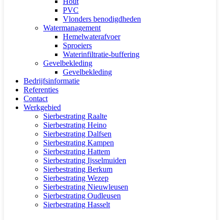
Hout
PVC
Vlonders benodigdheden
Watermanagement
Hemelwaterafvoer
Sproeiers
Waterinfiltratie-buffering
Gevelbekleding
Gevelbekleding
Bedrijfsinformatie
Referenties
Contact
Werkgebied
Sierbestrating Raalte
Sierbestrating Heino
Sierbestrating Dalfsen
Sierbestrating Kampen
Sierbestrating Hattem
Sierbestrating Ijsselmuiden
Sierbestrating Berkum
Sierbestrating Wezep
Sierbestrating Nieuwleusen
Sierbestrating Oudleusen
Sierbestrating Hasselt