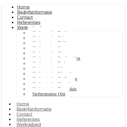
Home
Bedrijfsinformatie
Contact
Referenties
Werkgebied
Sierbestrating Raalte
Sierbestrating Heino
Sierbestrating Dalfsen
Sierbestrating Kampen
Sierbestrating Hattem
Sierbestrating Ijsselmuiden
Sierbestrating Berkum
Sierbestrating Wezep
Sierbestrating Nieuwleusen
Sierbestrating Oudleusen
Sierbestrating Hasselt
Sierbestrating Zwartsluis
Sierbestrating Olst
Home
Bedrijfsinformatie
Contact
Referenties
Werkgebied