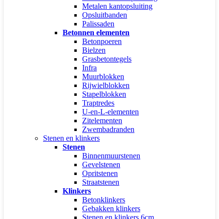
Metalen kantopsluiting
Opsluitbanden
Palissaden
Betonnen elementen
Betonpoeren
Bielzen
Grasbetontegels
Infra
Muurblokken
Rijwielblokken
Stapelblokken
Traptredes
U-en-L-elementen
Zitelementen
Zwembadranden
Stenen en klinkers
Stenen
Binnenmuurstenen
Gevelstenen
Opritstenen
Straatstenen
Klinkers
Betonklinkers
Gebakken klinkers
Stenen en klinkers 6cm