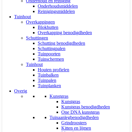
Onderhoud en reiniging
Onderhoudsmiddelen
Reinigingsmiddelen
Tuinhout
Overkappingen
Blokhutten
Overkapping benodigdheden
Schuttingen
Schutting benodigdheden
Schuttingpalen
Tuinpoorten
Tuinschermen
Tuinhout
Houten profielen
Tuinbalken
Tuinpalen
Tuinplanken
Overig
Kunstgras
Kunstgras
Kunstgras benodigdheden
One DNA kunstgras
Tuinaanlegbenodigdheden
Grindroosters
Kitten en lijmen