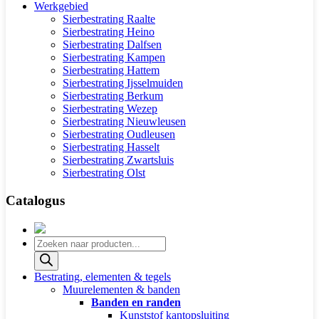
Werkgebied
Sierbestrating Raalte
Sierbestrating Heino
Sierbestrating Dalfsen
Sierbestrating Kampen
Sierbestrating Hattem
Sierbestrating Ijsselmuiden
Sierbestrating Berkum
Sierbestrating Wezep
Sierbestrating Nieuwleusen
Sierbestrating Oudleusen
Sierbestrating Hasselt
Sierbestrating Zwartsluis
Sierbestrating Olst
Catalogus
Producten
zoeken
Bestrating, elementen & tegels
Muurelementen & banden
Banden en randen
Kunststof kantopsluiting