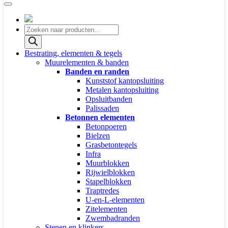
Producten
zoeken
Bestrating, elementen & tegels
Muurelementen & banden
Banden en randen
Kunststof kantopsluiting
Metalen kantopsluiting
Opsluitbanden
Palissaden
Betonnen elementen
Betonpoeren
Bielzen
Grasbetontegels
Infra
Muurblokken
Rijwielblokken
Stapelblokken
Traptredes
U-en-L-elementen
Zitelementen
Zwembadranden
Stenen en klinkers