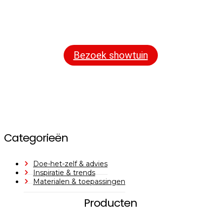
In onze
ontdekt u een uitgebreid
1000m² grote showtuin
assortiment aan sierbestrating, tuintegels en andere
materialen om uw buitenruimte compleet te maken.
Bezoek showtuin
Categorieën
Doe-het-zelf & advies
Inspiratie & trends
Materialen & toepassingen
Producten