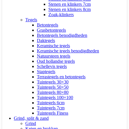
Stenen en klinkers 7cm
Stenen en klinkers 8cm
Zoak-klinkers
Tegels
Betontegels
Grasbetontegels
Betontegels benodigdheden
Daktegels
Keramische tegels
Keramische tegels benodigdheden
Natuursteen tegels
Oud hollandse tegels
Schellevis tegels
Staptegels
Terrastegels en betontegels
Tuintegels 30×30
Tuintegels 50×50
Tuintegels 80×80
Tuintegels 100×100
Tuintegels 6cm
Tuintegels 7cm
Tuintegels Finess
Grind, split & zand
Grind
Keien en brokken