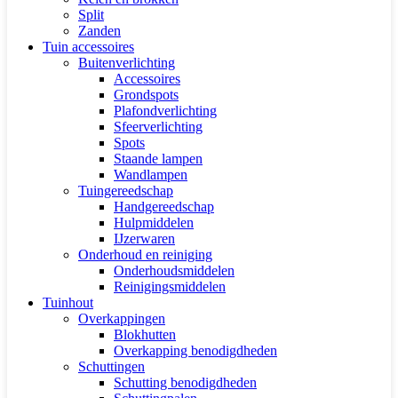
Split
Zanden
Tuin accessoires
Buitenverlichting
Accessoires
Grondspots
Plafondverlichting
Sfeerverlichting
Spots
Staande lampen
Wandlampen
Tuingereedschap
Handgereedschap
Hulpmiddelen
IJzerwaren
Onderhoud en reiniging
Onderhoudsmiddelen
Reinigingsmiddelen
Tuinhout
Overkappingen
Blokhutten
Overkapping benodigdheden
Schuttingen
Schutting benodigdheden