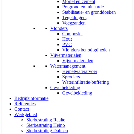
Mortel en cement
Potgrond en tuinaarde
Stabilisatie- en gronddoeken
Tegeldragers
Voegzanden
Vlonders
Composiet
Hout
PVC
Vlonders benodigdheden
Vijvermaterialen
Vijvermaterialen
Watermanagement
Hemelwaterafvoer
Sproeiers
Waterinfiltratie-buffering
Gevelbekleding
Gevelbekleding
Bedrijfsinformatie
Referenties
Contact
Werkgebied
Sierbestrating Raalte
Sierbestrating Heino
Sierbestrating Dalfsen