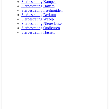
Sierbestrating Kampen
Sierbestrating Hattem
Sierbestrating Ijsselmuiden
Sierbestrating Berkum
Sierbestrating Wezep
Sierbestrating Nieuwleusen
Sierbestrating Oudleusen
Sierbestrating Hasselt