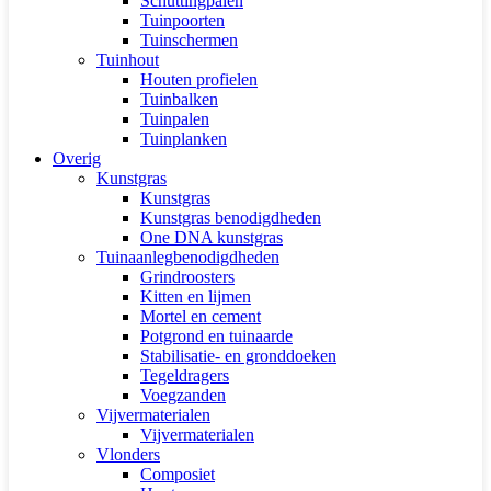
Schuttingpalen
Tuinpoorten
Tuinschermen
Tuinhout
Houten profielen
Tuinbalken
Tuinpalen
Tuinplanken
Overig
Kunstgras
Kunstgras
Kunstgras benodigdheden
One DNA kunstgras
Tuinaanlegbenodigdheden
Grindroosters
Kitten en lijmen
Mortel en cement
Potgrond en tuinaarde
Stabilisatie- en gronddoeken
Tegeldragers
Voegzanden
Vijvermaterialen
Vijvermaterialen
Vlonders
Composiet