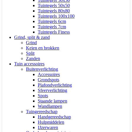
Tuintegels 30x30
Tuintegels 50x50
Tuintegels 80x80
Tuintegels 100x100
Tuintegels 6cm
Tuintegels 7cm
Tuintegels Finess
Grind, split & zand
Grind
Keien en brokken
Split
Zanden
Tuin accessoires
Buitenverlichting
Accessoires
Grondspots
Plafondverlichting
Sfeerverlichting
Spots
Staande lampen
Wandlampen
Tuingereedschap
Handgereedschap
Hulpmiddelen
IJzerwaren