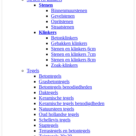
Stenen
Binnenmuurstenen
Gevelstenen
Opritstenen
Straatstenen
Klinkers
Betonklinkers
Gebakken klinkers
Stenen en klinkers 6cm
Stenen en klinkers 7cm
Stenen en klinkers 8cm
Zoak-klinkers
Tegels
Betontegels
Grasbetontegels
Betontegels benodigdheden
Daktegels
Keramische tegels
Keramische tegels benodigdheden
Natuursteen tegels
Oud hollandse tegels
Schellevis tegels
Staptegels
Terrastegels en betontegels