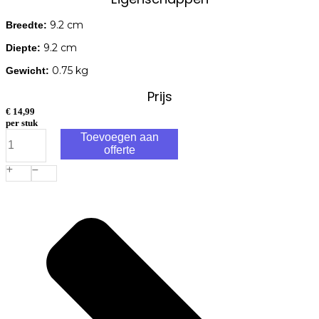
9.2 cm
Breedte:
9.2 cm
Diepte:
0.75 kg
Gewicht:
Prijs
€
14,99
per stuk
Woodies®
Toevoegen aan
Ultimate
offerte
4.0x30/18
platverzonken
kop
T-
20
rvs410
aantal