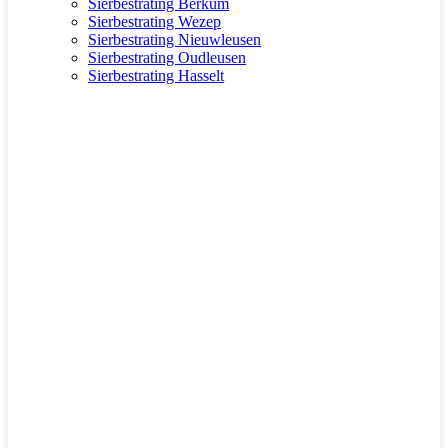
Sierbestrating Berkum
Sierbestrating Wezep
Sierbestrating Nieuwleusen
Sierbestrating Oudleusen
Sierbestrating Hasselt