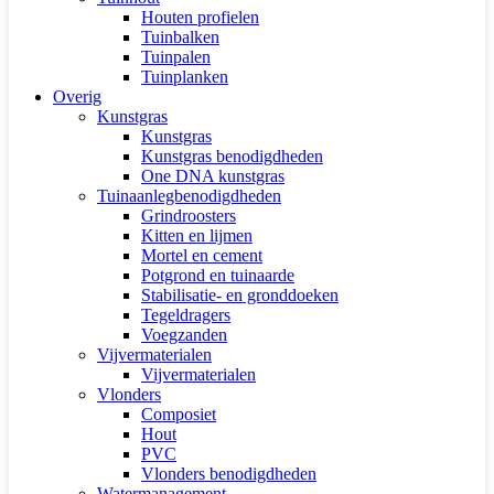
Houten profielen
Tuinbalken
Tuinpalen
Tuinplanken
Overig
Kunstgras
Kunstgras
Kunstgras benodigdheden
One DNA kunstgras
Tuinaanlegbenodigdheden
Grindroosters
Kitten en lijmen
Mortel en cement
Potgrond en tuinaarde
Stabilisatie- en gronddoeken
Tegeldragers
Voegzanden
Vijvermaterialen
Vijvermaterialen
Vlonders
Composiet
Hout
PVC
Vlonders benodigdheden
Watermanagement