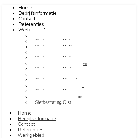
Home
Bedrijfsinformatie
Contact
Referenties
Werkgebied
Sierbestrating Raalte
Sierbestrating Heino
Sierbestrating Dalfsen
Sierbestrating Kampen
Sierbestrating Hattem
Sierbestrating Ijsselmuiden
Sierbestrating Berkum
Sierbestrating Wezep
Sierbestrating Nieuwleusen
Sierbestrating Oudleusen
Sierbestrating Hasselt
Sierbestrating Zwartsluis
Sierbestrating Olst
Home
Bedrijfsinformatie
Contact
Referenties
Werkgebied