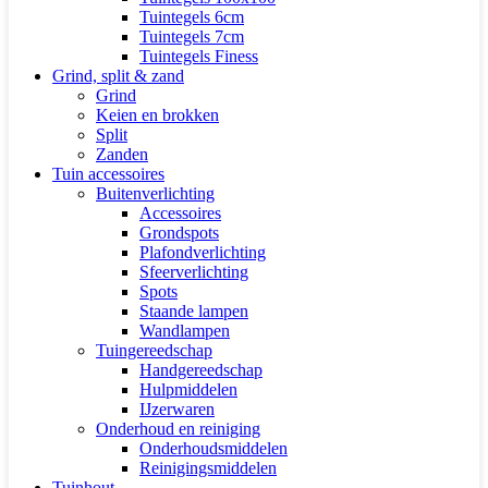
Tuintegels 6cm
Tuintegels 7cm
Tuintegels Finess
Grind, split & zand
Grind
Keien en brokken
Split
Zanden
Tuin accessoires
Buitenverlichting
Accessoires
Grondspots
Plafondverlichting
Sfeerverlichting
Spots
Staande lampen
Wandlampen
Tuingereedschap
Handgereedschap
Hulpmiddelen
IJzerwaren
Onderhoud en reiniging
Onderhoudsmiddelen
Reinigingsmiddelen
Tuinhout