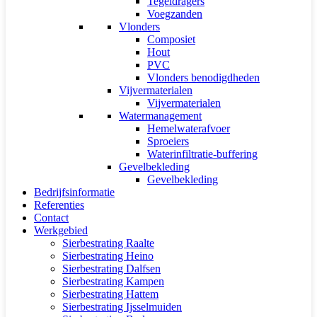
Tegeldragers
Voegzanden
Vlonders
Composiet
Hout
PVC
Vlonders benodigdheden
Vijvermaterialen
Vijvermaterialen
Watermanagement
Hemelwaterafvoer
Sproeiers
Waterinfiltratie-buffering
Gevelbekleding
Gevelbekleding
Bedrijfsinformatie
Referenties
Contact
Werkgebied
Sierbestrating Raalte
Sierbestrating Heino
Sierbestrating Dalfsen
Sierbestrating Kampen
Sierbestrating Hattem
Sierbestrating Ijsselmuiden