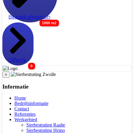
Bezoek showtuin
1000 m2
Offerte
0
×
Informatie
Home
Bedrijfsinformatie
Contact
Referenties
Werkgebied
Sierbestrating Raalte
Sierbestrating Heino