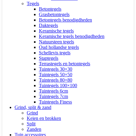
Tegels
Betontegels
Grasbetontegels
Betontegels benodigdheden
Daktegels
Keramische tegels
Keramische tegels benodigdheden
Natuursteen tegels
Oud hollandse tegels
Schellevis tegels
Staptegels
Terrastegels en betontegels
Tuintegels 30×30
Tuintegels 50×50
Tuintegels 80×80
Tuintegels 100×100
Tuintegels 6cm
Tuintegels 7cm
Tuintegels Finess
Grind, split & zand
Grind
Keien en brokken
Split
Zanden
Tuin accessoires