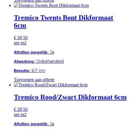
Toevoegen aan offerte
Tremico Twents Bont Dikformaat
6cm
€
28,50
per m2
Ja
Aftrillen mogelijk:
Onbehandeld
Afwerking:
6.7 cm
Breedte:
Toevoegen aan offerte
Tremico Rood/Zwart Dikformaat 6cm
€
28,50
per m2
Ja
Aftrillen mogelijk: