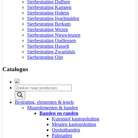
Sierbestrating Dalfsen
Sierbestrating Kampen
Sierbestrating Hattem
Sierbestrating Ijsselmuiden
Sierbestrating Berkum
Sierbestrating Wezep
Sierbestrating Nieuwleusen
Sierbestrating Oudleusen
Sierbestrating Hasselt
Sierbestrating Zwartsluis
Sierbestrating Olst
Catalogus
Producten
zoeken
Bestrating, elementen & tegels
Muurelementen & banden
Banden en randen
Kunststof kantopsluiting
Metalen kantopsluiting
Opsluitbanden
Palissaden