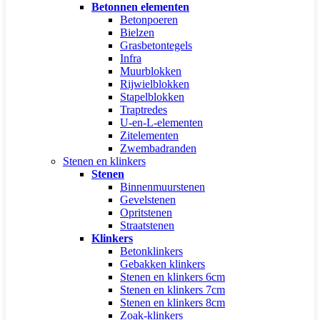
Betonnen elementen
Betonpoeren
Bielzen
Grasbetontegels
Infra
Muurblokken
Rijwielblokken
Stapelblokken
Traptredes
U-en-L-elementen
Zitelementen
Zwembadranden
Stenen en klinkers
Stenen
Binnenmuurstenen
Gevelstenen
Opritstenen
Straatstenen
Klinkers
Betonklinkers
Gebakken klinkers
Stenen en klinkers 6cm
Stenen en klinkers 7cm
Stenen en klinkers 8cm
Zoak-klinkers