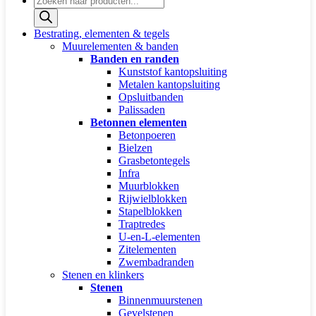
zoeken
Bestrating, elementen & tegels
Muurelementen & banden
Banden en randen
Kunststof kantopsluiting
Metalen kantopsluiting
Opsluitbanden
Palissaden
Betonnen elementen
Betonpoeren
Bielzen
Grasbetontegels
Infra
Muurblokken
Rijwielblokken
Stapelblokken
Traptredes
U-en-L-elementen
Zitelementen
Zwembadranden
Stenen en klinkers
Stenen
Binnenmuurstenen
Gevelstenen