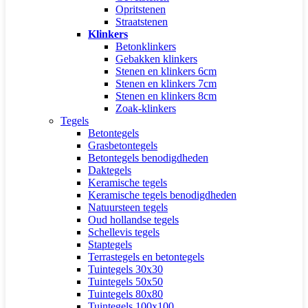
Opritstenen
Straatstenen
Klinkers
Betonklinkers
Gebakken klinkers
Stenen en klinkers 6cm
Stenen en klinkers 7cm
Stenen en klinkers 8cm
Zoak-klinkers
Tegels
Betontegels
Grasbetontegels
Betontegels benodigdheden
Daktegels
Keramische tegels
Keramische tegels benodigdheden
Natuursteen tegels
Oud hollandse tegels
Schellevis tegels
Staptegels
Terrastegels en betontegels
Tuintegels 30x30
Tuintegels 50x50
Tuintegels 80x80
Tuintegels 100x100