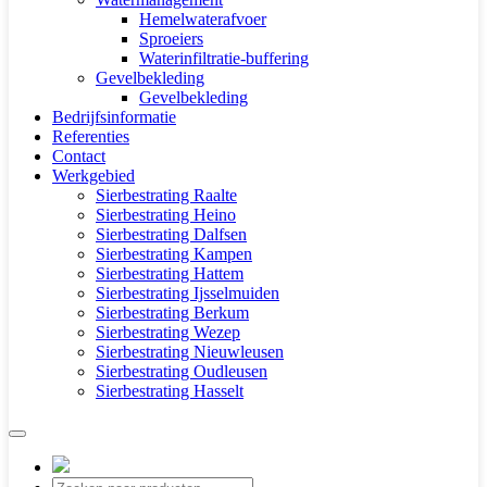
Hemelwaterafvoer
Sproeiers
Waterinfiltratie-buffering
Gevelbekleding
Gevelbekleding
Bedrijfsinformatie
Referenties
Contact
Werkgebied
Sierbestrating Raalte
Sierbestrating Heino
Sierbestrating Dalfsen
Sierbestrating Kampen
Sierbestrating Hattem
Sierbestrating Ijsselmuiden
Sierbestrating Berkum
Sierbestrating Wezep
Sierbestrating Nieuwleusen
Sierbestrating Oudleusen
Sierbestrating Hasselt
Producten