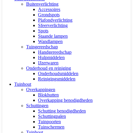
Buitenverlichting
Accessoires
Grondspots
Plafondverlichting
Sfeerverlichting
Spots
Staande lampen
Wandlampen
Tuingereedschap
Handgereedschap
Hulpmiddelen
IJzerwaren
Onderhoud en reiniging
Onderhoudsmiddelen
Reinigingsmiddelen
Tuinhout
Overkappingen
Blokhutten
Overkapping benodigdheden
Schuttingen
Schutting benodigdheden
Schuttingpalen
Tuinpoorten
Tuinschermen
Tuinhout