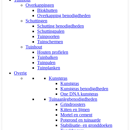
Overkappingen
Blokhutten
Overkapping benodigdheden
Schuttingen
Schutting benodigdheden
Schuttingpalen
Tuinpoorten
Tuinschermen
Tuinhout
Houten profielen
Tuinbalken
Tuinpalen
Tuinplanken
Overig
Kunstgras
Kunstgras
Kunstgras benodigdheden
One DNA kunstgras
Tuinaanlegbenodigdheden
Grindroosters
Kitten en lijmen
Mortel en cement
Potgrond en tuinaarde
Stabilisatie- en gronddoeken