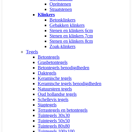
Opritstenen
Straatstenen
Klinkers
Betonklinkers
Gebakken klinkers
Stenen en klinkers 6cm
Stenen en klinkers 7cm
Stenen en klinkers 8cm
Zoak-klinkers
Tegels
Betontegels
Grasbetontegels
Betontegels benodigdheden
Daktegels
Keramische tegels
Keramische tegels benodigdheden
Natuursteen tegels
Oud hollandse tegels
Schellevis tegels
Staptegels
Terrastegels en betontegels
Tuintegels 30x30
Tuintegels 50x50
Tuintegels 80x80
Tuintegels 100x100