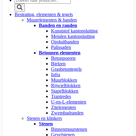
zoeken
Bestrating, elementen & tegels
Muurelementen & banden
Banden en randen
Kunststof kantopsluiting
Metalen kantopsluiting
Opsluitbanden
Palissaden
Betonnen elementen
Betonpoeren
Bielzen
Grasbetontegels
Infra
Muurblokken
Rijwielblokken
Stapelblokken
Traptredes
U-en-L-elementen
Zitelementen
Zwembadranden
Stenen en klinkers
Stenen
Binnenmuurstenen
Gevelstenen