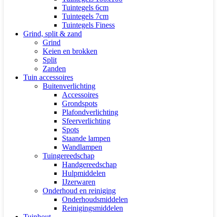
Tuintegels 6cm
Tuintegels 7cm
Tuintegels Finess
Grind, split & zand
Grind
Keien en brokken
Split
Zanden
Tuin accessoires
Buitenverlichting
Accessoires
Grondspots
Plafondverlichting
Sfeerverlichting
Spots
Staande lampen
Wandlampen
Tuingereedschap
Handgereedschap
Hulpmiddelen
IJzerwaren
Onderhoud en reiniging
Onderhoudsmiddelen
Reinigingsmiddelen
Tuinhout