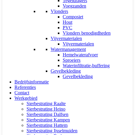
Tegeldragers
Voegzanden
Vlonders
Composiet
Hout
PVC
Vlonders benodigdheden
Vijvermaterialen
Vijvermaterialen
Watermanagement
Hemelwaterafvoer
Sproeiers
Waterinfiltratie-buffering
Gevelbekleding
Gevelbekleding
Bedrijfsinformatie
Referenties
Contact
Werkgebied
Sierbestrating Raalte
Sierbestrating Heino
Sierbestrating Dalfsen
Sierbestrating Kampen
Sierbestrating Hattem
Sierbestrating Ijsselmuiden