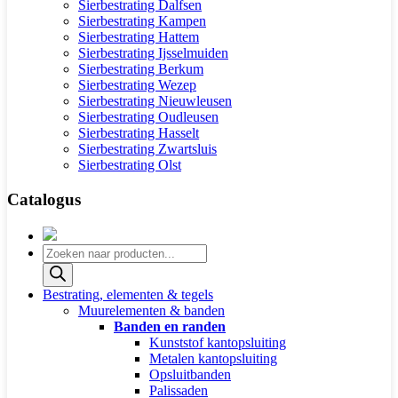
Sierbestrating Dalfsen
Sierbestrating Kampen
Sierbestrating Hattem
Sierbestrating Ijsselmuiden
Sierbestrating Berkum
Sierbestrating Wezep
Sierbestrating Nieuwleusen
Sierbestrating Oudleusen
Sierbestrating Hasselt
Sierbestrating Zwartsluis
Sierbestrating Olst
Catalogus
Producten
zoeken
Bestrating, elementen & tegels
Muurelementen & banden
Banden en randen
Kunststof kantopsluiting
Metalen kantopsluiting
Opsluitbanden
Palissaden