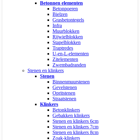
Betonnen elementen
Betonpoeren
Bielzen
Grasbetontegels
Infra
Muurblokken
Rijwielblokken
Stapelblokken
Traptredes
U-en-L-elementen
Zitelementen
Zwembadranden
Stenen en klinkers
Stenen
Binnenmuurstenen
Gevelstenen
Opritstenen
Straatstenen
Klinkers
Betonklinkers
Gebakken klinkers
Stenen en klinkers 6cm
Stenen en klinkers 7cm
Stenen en klinkers 8cm
Zoak-klinkers