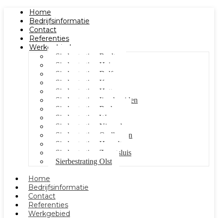
Home
Bedrijfsinformatie
Contact
Referenties
Werkgebied
Sierbestrating Raalte
Sierbestrating Heino
Sierbestrating Dalfsen
Sierbestrating Kampen
Sierbestrating Hattem
Sierbestrating Ijsselmuiden
Sierbestrating Berkum
Sierbestrating Wezep
Sierbestrating Nieuwleusen
Sierbestrating Oudleusen
Sierbestrating Hasselt
Sierbestrating Zwartsluis
Sierbestrating Olst
Home
Bedrijfsinformatie
Contact
Referenties
Werkgebied