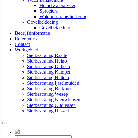
Hemelwaterafvoer
Sproeiers
Waterinfiltratie-buffering
Gevelbekleding
Gevelbekleding
Bedrijfsinformatie
Referenties
Contact
Werkgebied
Sierbestrating Raalte
Sierbestrating Heino
Sierbestrating Dalfsen
Sierbestrating Kampen
Sierbestrating Hattem
Sierbestrating Ijsselmuiden
Sierbestrating Berkum
Sierbestrating Wezep
Sierbestrating Nieuwleusen
Sierbestrating Oudleusen
Sierbestrating Hasselt
Producten