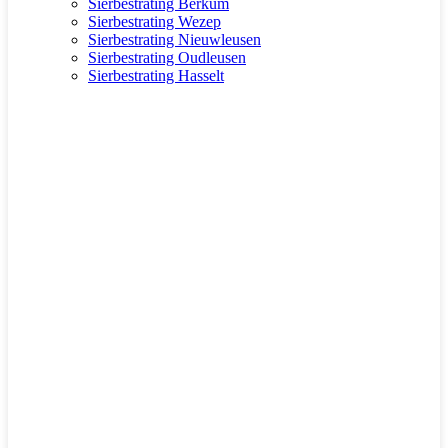
Sierbestrating Berkum
Sierbestrating Wezep
Sierbestrating Nieuwleusen
Sierbestrating Oudleusen
Sierbestrating Hasselt