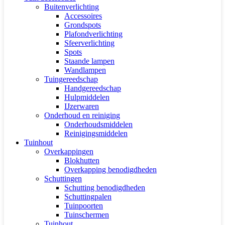
Buitenverlichting
Accessoires
Grondspots
Plafondverlichting
Sfeerverlichting
Spots
Staande lampen
Wandlampen
Tuingereedschap
Handgereedschap
Hulpmiddelen
IJzerwaren
Onderhoud en reiniging
Onderhoudsmiddelen
Reinigingsmiddelen
Tuinhout
Overkappingen
Blokhutten
Overkapping benodigdheden
Schuttingen
Schutting benodigdheden
Schuttingpalen
Tuinpoorten
Tuinschermen
Tuinhout