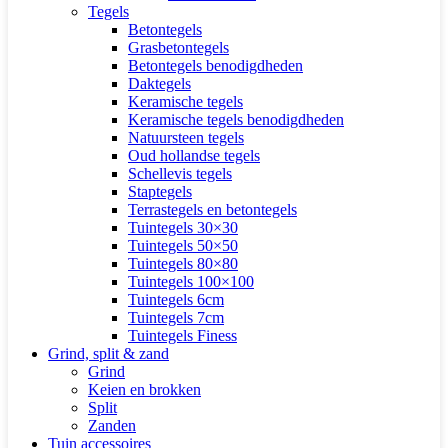
Tegels
Betontegels
Grasbetontegels
Betontegels benodigdheden
Daktegels
Keramische tegels
Keramische tegels benodigdheden
Natuursteen tegels
Oud hollandse tegels
Schellevis tegels
Staptegels
Terrastegels en betontegels
Tuintegels 30×30
Tuintegels 50×50
Tuintegels 80×80
Tuintegels 100×100
Tuintegels 6cm
Tuintegels 7cm
Tuintegels Finess
Grind, split & zand
Grind
Keien en brokken
Split
Zanden
Tuin accessoires