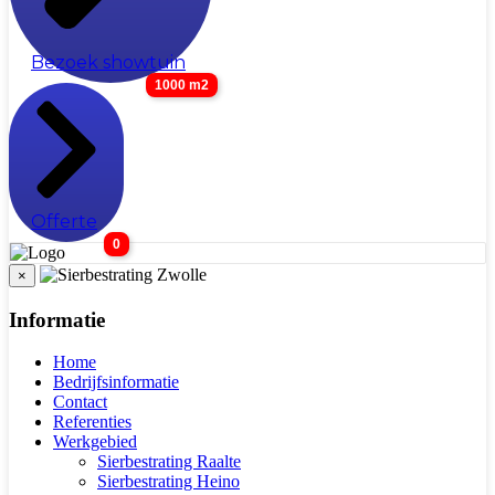
Bezoek showtuin
1000 m2
Offerte
0
×
Informatie
Home
Bedrijfsinformatie
Contact
Referenties
Werkgebied
Sierbestrating Raalte
Sierbestrating Heino