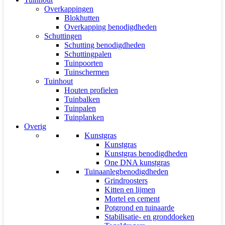
Overkappingen
Blokhutten
Overkapping benodigdheden
Schuttingen
Schutting benodigdheden
Schuttingpalen
Tuinpoorten
Tuinschermen
Tuinhout
Houten profielen
Tuinbalken
Tuinpalen
Tuinplanken
Overig
Kunstgras
Kunstgras
Kunstgras benodigdheden
One DNA kunstgras
Tuinaanlegbenodigdheden
Grindroosters
Kitten en lijmen
Mortel en cement
Potgrond en tuinaarde
Stabilisatie- en gronddoeken