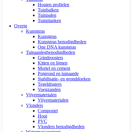
Houten profielen
Tuinbalken
Tuinpalen
Tuinplanken
Overig
Kunstgras
Kunstgras
Kunstgras benodigdheden
One DNA kunstgras
Tuinaanlegbenodigdheden
Grindroosters
Kitten en lijmen
Mortel en cement
Potgrond en tuinaarde
Stabilisatie- en gronddoeken
Tegeldragers
Voegzanden
Vijvermaterialen
Vijvermaterialen
Vlonders
Composiet
Hout
PVC
Vlonders benodigdheden
Watermanagement