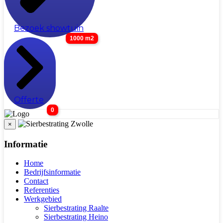
Bezoek showtuin
1000 m2
Offerte
0
×
Informatie
Home
Bedrijfsinformatie
Contact
Referenties
Werkgebied
Sierbestrating Raalte
Sierbestrating Heino