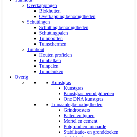
Overkappingen
Blokhutten
Overkapping benodigdheden
Schuttingen
Schutting benodigdheden
Schuttingpalen
Tuinpoorten
Tuinschermen
Tuinhout
Houten profielen
Tuinbalken
Tuinpalen
Tuinplanken
Overig
Kunstgras
Kunstgras
Kunstgras benodigdheden
One DNA kunstgras
Tuinaanlegbenodigdheden
Grindroosters
Kitten en lijmen
Mortel en cement
Potgrond en tuinaarde
Stabilisatie- en gronddoeken