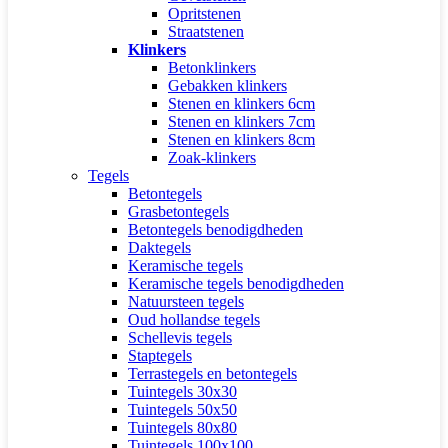
Opritstenen
Straatstenen
Klinkers
Betonklinkers
Gebakken klinkers
Stenen en klinkers 6cm
Stenen en klinkers 7cm
Stenen en klinkers 8cm
Zoak-klinkers
Tegels
Betontegels
Grasbetontegels
Betontegels benodigdheden
Daktegels
Keramische tegels
Keramische tegels benodigdheden
Natuursteen tegels
Oud hollandse tegels
Schellevis tegels
Staptegels
Terrastegels en betontegels
Tuintegels 30x30
Tuintegels 50x50
Tuintegels 80x80
Tuintegels 100x100