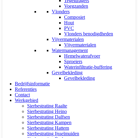
Tegeldragers
Voegzanden
Vlonders
Composiet
Hout
PVC
Vlonders benodigdheden
Vijvermaterialen
Vijvermaterialen
Watermanagement
Hemelwaterafvoer
Sproeiers
Waterinfiltratie-buffering
Gevelbekleding
Gevelbekleding
Bedrijfsinformatie
Referenties
Contact
Werkgebied
Sierbestrating Raalte
Sierbestrating Heino
Sierbestrating Dalfsen
Sierbestrating Kampen
Sierbestrating Hattem
Sierbestrating Ijsselmuiden