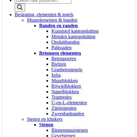
zoeken
Bestrating, elementen & tegels
Muurelementen & banden
Banden en randen
Kunststof kantopsluiting
Metalen kantopsluiting
Opsluitbanden
Palissaden
Betonnen elementen
Betonpoeren
Bielzen
Grasbetontegels
Infra
Muurblokken
Rijwielblokken
Stapelblokken
Traptredes
U-en-L-elementen
Zitelementen
Zwembadranden
Stenen en klinkers
Stenen
Binnenmuurstenen
Gevelstenen