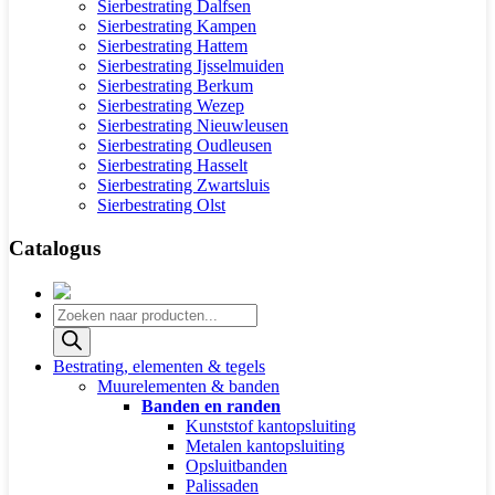
Sierbestrating Dalfsen
Sierbestrating Kampen
Sierbestrating Hattem
Sierbestrating Ijsselmuiden
Sierbestrating Berkum
Sierbestrating Wezep
Sierbestrating Nieuwleusen
Sierbestrating Oudleusen
Sierbestrating Hasselt
Sierbestrating Zwartsluis
Sierbestrating Olst
Catalogus
Producten
zoeken
Bestrating, elementen & tegels
Muurelementen & banden
Banden en randen
Kunststof kantopsluiting
Metalen kantopsluiting
Opsluitbanden
Palissaden