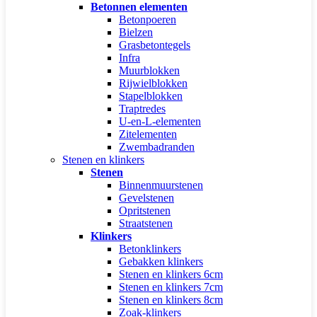
Betonnen elementen
Betonpoeren
Bielzen
Grasbetontegels
Infra
Muurblokken
Rijwielblokken
Stapelblokken
Traptredes
U-en-L-elementen
Zitelementen
Zwembadranden
Stenen en klinkers
Stenen
Binnenmuurstenen
Gevelstenen
Opritstenen
Straatstenen
Klinkers
Betonklinkers
Gebakken klinkers
Stenen en klinkers 6cm
Stenen en klinkers 7cm
Stenen en klinkers 8cm
Zoak-klinkers