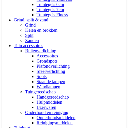
Tuintegels 6cm
Tuintegels 7cm
Tuintegels Finess
Grind, split & zand
Grind
Keien en brokken
Split
Zanden
Tuin accessoires
Buitenverlichting
Accessoires
Grondspots
Plafondverlichting
Sfeerverlichting
Spots
Staande lampen
Wandlampen
Tuingereedschap
Handgereedschap
Hulpmiddelen
IJzerwaren
Onderhoud en reiniging
Onderhoudsmiddelen
Reinigingsmiddelen
Tuinhout