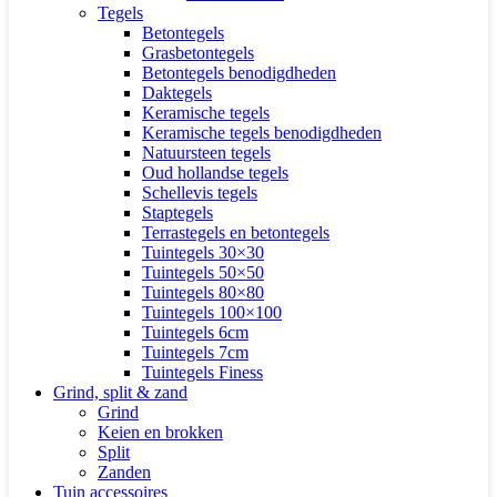
Tegels
Betontegels
Grasbetontegels
Betontegels benodigdheden
Daktegels
Keramische tegels
Keramische tegels benodigdheden
Natuursteen tegels
Oud hollandse tegels
Schellevis tegels
Staptegels
Terrastegels en betontegels
Tuintegels 30×30
Tuintegels 50×50
Tuintegels 80×80
Tuintegels 100×100
Tuintegels 6cm
Tuintegels 7cm
Tuintegels Finess
Grind, split & zand
Grind
Keien en brokken
Split
Zanden
Tuin accessoires