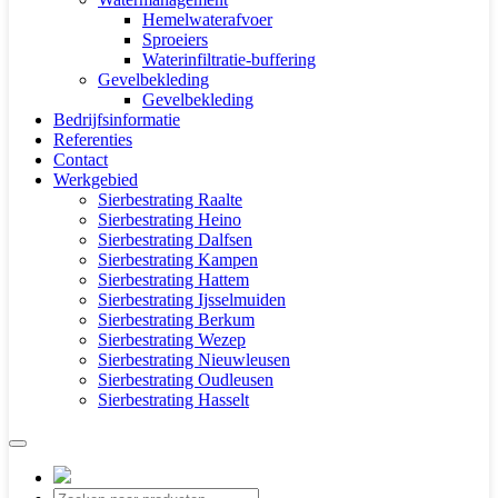
Hemelwaterafvoer
Sproeiers
Waterinfiltratie-buffering
Gevelbekleding
Gevelbekleding
Bedrijfsinformatie
Referenties
Contact
Werkgebied
Sierbestrating Raalte
Sierbestrating Heino
Sierbestrating Dalfsen
Sierbestrating Kampen
Sierbestrating Hattem
Sierbestrating Ijsselmuiden
Sierbestrating Berkum
Sierbestrating Wezep
Sierbestrating Nieuwleusen
Sierbestrating Oudleusen
Sierbestrating Hasselt
Producten