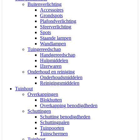
Buitenverlichting
Accessoires
Grondspots
Plafondverlichting
Sfeerverlichting
Spots
Staande lampen
Wandlampen
Tuingereedschap
Handgereedschap
Hulpmiddelen
IJzerwaren
Onderhoud en reiniging
Onderhoudsmiddelen
Reinigingsmiddelen
Tuinhout
Overkappingen
Blokhutten
Overkapping benodigdheden
Schuttingen
Schutting benodigdheden
Schuttingpalen
Tuinpoorten
Tuinschermen
Tuinhout