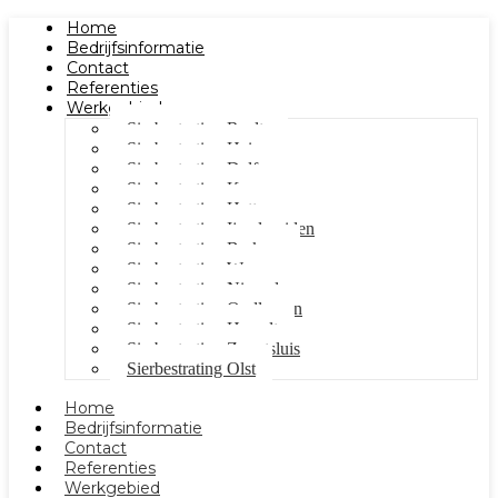
Home
Bedrijfsinformatie
Contact
Referenties
Werkgebied
Sierbestrating Raalte
Sierbestrating Heino
Sierbestrating Dalfsen
Sierbestrating Kampen
Sierbestrating Hattem
Sierbestrating Ijsselmuiden
Sierbestrating Berkum
Sierbestrating Wezep
Sierbestrating Nieuwleusen
Sierbestrating Oudleusen
Sierbestrating Hasselt
Sierbestrating Zwartsluis
Sierbestrating Olst
Home
Bedrijfsinformatie
Contact
Referenties
Werkgebied