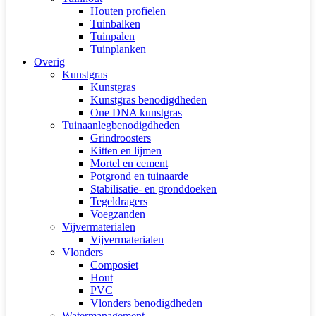
Houten profielen
Tuinbalken
Tuinpalen
Tuinplanken
Overig
Kunstgras
Kunstgras
Kunstgras benodigdheden
One DNA kunstgras
Tuinaanlegbenodigdheden
Grindroosters
Kitten en lijmen
Mortel en cement
Potgrond en tuinaarde
Stabilisatie- en gronddoeken
Tegeldragers
Voegzanden
Vijvermaterialen
Vijvermaterialen
Vlonders
Composiet
Hout
PVC
Vlonders benodigdheden
Watermanagement