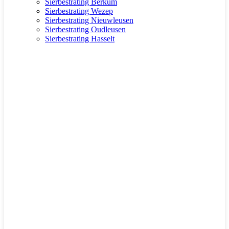
Sierbestrating Berkum
Sierbestrating Wezep
Sierbestrating Nieuwleusen
Sierbestrating Oudleusen
Sierbestrating Hasselt