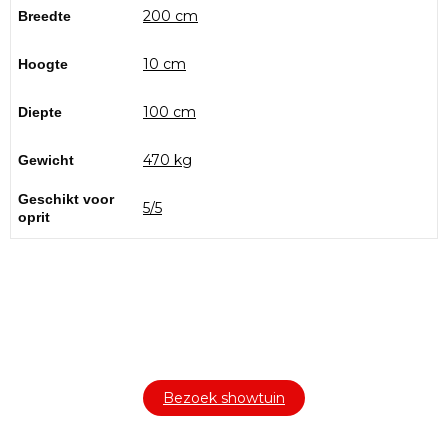
Breedte
200 cm
Hoogte
10 cm
Diepte
100 cm
Gewicht
470 kg
Geschikt voor
5/5
oprit
Bezoek onze showtuin
In onze
1000m² grote showtuin
ontdekt u een uitgebreid
assortiment aan sierbestrating, tuintegels en andere
materialen om uw buitenruimte compleet te maken.
Bezoek showtuin