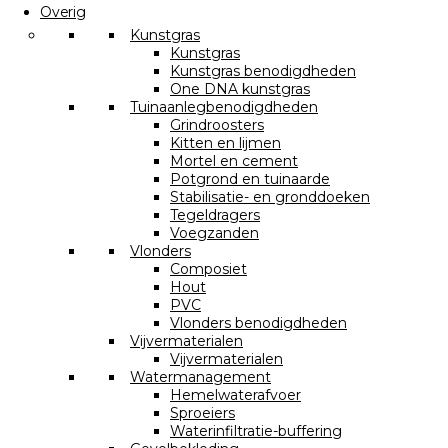
Overig
Kunstgras
Kunstgras
Kunstgras benodigdheden
One DNA kunstgras
Tuinaanlegbenodigdheden
Grindroosters
Kitten en lijmen
Mortel en cement
Potgrond en tuinaarde
Stabilisatie- en gronddoeken
Tegeldragers
Voegzanden
Vlonders
Composiet
Hout
PVC
Vlonders benodigdheden
Vijvermaterialen
Vijvermaterialen
Watermanagement
Hemelwaterafvoer
Sproeiers
Waterinfiltratie-buffering