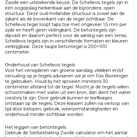
Zwolle een uitstekende keuze. De Schellevis tegels zijn in
één oogopslag herkenbaar aan de bijzondere, open
structuur. Deze oud-Hollandse structuur is zowel aan de
zijkant als de bovenkant van de tegel zichtbaar. De
Schellevis tegel loopt taps toe met ongeveer 1,5 mm per
zijde en heeft geen veilingkant. De betontegels zijn
slipvast en daarom perfect voor de aanleg van een terras.
Schellevis tegels zijn in verschillende formaten en kleuren
verkrijgbaar. Deze taupe betontegel is 200×100
centimeter.
Onderhoud van Schellevis tegels
Voor het verwijderen van groene aanslag, vlekken en/of
vervuiling op je tegels adviseren we je om Fixs Bioreiniger
te gebruiken. Houd bij het sproeien minstens 30
centimeter afstand tot de tegel. Mocht je de tegels willen
schoonmaken met water uit een bron, dan dient het water
roestvrij te zijn. Door gebruik kunnen er leefkrasjes
ontstaan op de tegels. Deze krassen zullen na verloop van
tijd door belopen, gebruik, weersomstandigheden en
onderhoud minder zichtbaar worden.
Het leggen van betontegels
Gebruik de Sierbestrating Zwolle calculator om het aantal