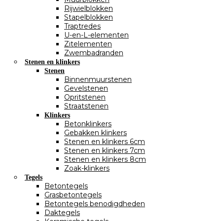
Rijwielblokken
Stapelblokken
Traptredes
U-en-L-elementen
Zitelementen
Zwembadranden
Stenen en klinkers
Stenen
Binnenmuurstenen
Gevelstenen
Opritstenen
Straatstenen
Klinkers
Betonklinkers
Gebakken klinkers
Stenen en klinkers 6cm
Stenen en klinkers 7cm
Stenen en klinkers 8cm
Zoak-klinkers
Tegels
Betontegels
Grasbetontegels
Betontegels benodigdheden
Daktegels