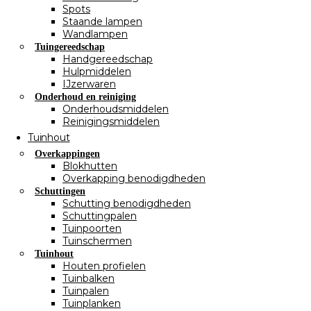
Spots
Staande lampen
Wandlampen
Tuingereedschap
Handgereedschap
Hulpmiddelen
IJzerwaren
Onderhoud en reiniging
Onderhoudsmiddelen
Reinigingsmiddelen
Tuinhout
Overkappingen
Blokhutten
Overkapping benodigdheden
Schuttingen
Schutting benodigdheden
Schuttingpalen
Tuinpoorten
Tuinschermen
Tuinhout
Houten profielen
Tuinbalken
Tuinpalen
Tuinplanken