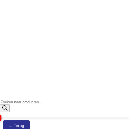
Producten
zoeken
← Terug