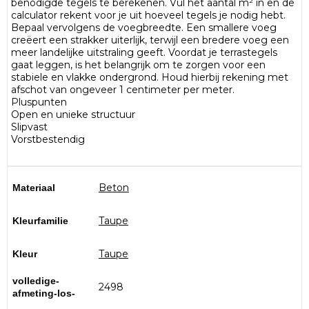
benodigde tegels te berekenen. Vul het aantal m² in en de
calculator rekent voor je uit hoeveel tegels je nodig hebt.
Bepaal vervolgens de voegbreedte. Een smallere voeg
creëert een strakker uiterlijk, terwijl een bredere voeg een
meer landelijke uitstraling geeft. Voordat je terrastegels
gaat leggen, is het belangrijk om te zorgen voor een
stabiele en vlakke ondergrond. Houd hierbij rekening met
afschot van ongeveer 1 centimeter per meter.
Pluspunten
Open en unieke structuur
Slipvast
Vorstbestendig
Materiaal
Beton
Kleurfamilie
Taupe
Kleur
Taupe
volledige-
2498
afmeting-los-