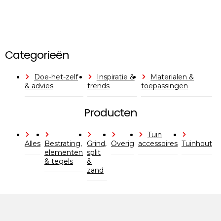
Categorieën
Doe-het-zelf
Inspiratie &
Materialen &
& advies
trends
toepassingen
Producten
Tuin
Alles
Bestrating,
Grind,
Overig
accessoires
Tuinhout
elementen
split
& tegels
&
zand