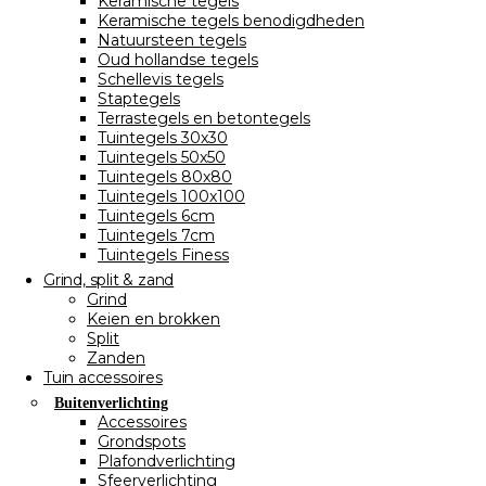
Keramische tegels
Keramische tegels benodigdheden
Natuursteen tegels
Oud hollandse tegels
Schellevis tegels
Staptegels
Terrastegels en betontegels
Tuintegels 30x30
Tuintegels 50x50
Tuintegels 80x80
Tuintegels 100x100
Tuintegels 6cm
Tuintegels 7cm
Tuintegels Finess
Grind, split & zand
Grind
Keien en brokken
Split
Zanden
Tuin accessoires
Buitenverlichting
Accessoires
Grondspots
Plafondverlichting
Sfeerverlichting