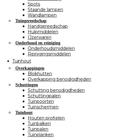
Spots
Staande lampen
Wandlampen
Tuingereedschap
Handgereedschap
Hulpmiddelen
IJzerwaren
Onderhoud en reiniging
Onderhoudsmiddelen
Reinigingsmiddelen
Tuinhout
Overkappingen
Blokhutten
Overkapping benodigdheden
Schuttingen
Schutting benodigdheden
Schuttingpalen
Tuinpoorten
Tuinschermen
Tuinhout
Houten profielen
Tuinbalken
Tuinpalen
Tuinplanken