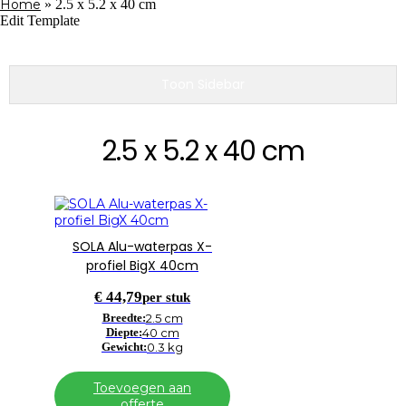
Home
»
2.5 x 5.2 x 40 cm
Edit Template
Toon Sidebar
2.5 x 5.2 x 40 cm
SOLA Alu-waterpas X-
profiel BigX 40cm
€
44,79
per stuk
Breedte:
2.5 cm
Diepte:
40 cm
Gewicht:
0.3 kg
Toevoegen aan
offerte