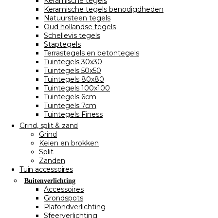
Keramische tegels
Keramische tegels benodigdheden
Natuursteen tegels
Oud hollandse tegels
Schellevis tegels
Staptegels
Terrastegels en betontegels
Tuintegels 30x30
Tuintegels 50x50
Tuintegels 80x80
Tuintegels 100x100
Tuintegels 6cm
Tuintegels 7cm
Tuintegels Finess
Grind, split & zand
Grind
Keien en brokken
Split
Zanden
Tuin accessoires
Buitenverlichting
Accessoires
Grondspots
Plafondverlichting
Sfeerverlichting