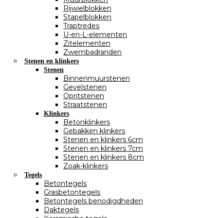
Rijwielblokken
Stapelblokken
Traptredes
U-en-L-elementen
Zitelementen
Zwembadranden
Stenen en klinkers
Stenen
Binnenmuurstenen
Gevelstenen
Opritstenen
Straatstenen
Klinkers
Betonklinkers
Gebakken klinkers
Stenen en klinkers 6cm
Stenen en klinkers 7cm
Stenen en klinkers 8cm
Zoak-klinkers
Tegels
Betontegels
Grasbetontegels
Betontegels benodigdheden
Daktegels