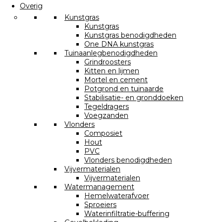
Overig
Kunstgras
Kunstgras
Kunstgras benodigdheden
One DNA kunstgras
Tuinaanlegbenodigdheden
Grindroosters
Kitten en lijmen
Mortel en cement
Potgrond en tuinaarde
Stabilisatie- en gronddoeken
Tegeldragers
Voegzanden
Vlonders
Composiet
Hout
PVC
Vlonders benodigdheden
Vijvermaterialen
Vijvermaterialen
Watermanagement
Hemelwaterafvoer
Sproeiers
Waterinfiltratie-buffering