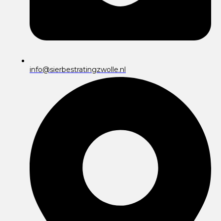
info@sierbestratingzwolle.nl