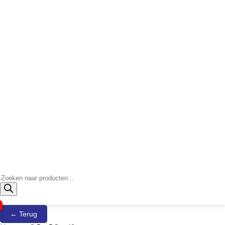
Producten
zoeken
← Terug