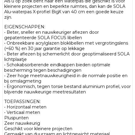
Als u op zoek bent naar een waterpas die geschikt is voor
kleinere projecten en beperkte ruimtes, dan kan de SOLA
Alu-waterpas X-profiel BigX van 40 cm een goede keuze
zijn.
EIGENSCHAPPEN:
• Beter, sneller en nauwkeuriger aflezen door
gepatenteerde SOLA FOCUS libellen
• Onbreekbare acrylglazen bloklibellen met vergrotingslens
(+60 %) en 30 jaar garantie op lekkage
• Beter aflezen bij schemerlicht door geoptimaliseerd SOLA
lichtplaatje
• Schokabsorberende eindkappen bieden optimale
bescherming tegen beschadigingen
• Zeer hoge meetnauwkeurigheid in de normale positie en
bij omslagmeting
• Ergonomisch, tegen torsie bestand aluminium profiel, voor
blijvende nauwkeurige meetresultaten
TOEPASSINGEN:
• Horizontaal meten
• Verticaal meten
Pluspunten
Zeer nauwkeurig
Geschikt voor kleinere projecten
Gemaakt van duurzaam en lichtgewicht materiaal