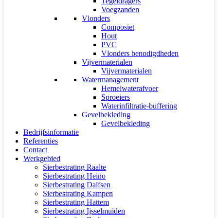
Tegeldragers
Voegzanden
Vlonders
Composiet
Hout
PVC
Vlonders benodigdheden
Vijvermaterialen
Vijvermaterialen
Watermanagement
Hemelwaterafvoer
Sproeiers
Waterinfiltratie-buffering
Gevelbekleding
Gevelbekleding
Bedrijfsinformatie
Referenties
Contact
Werkgebied
Sierbestrating Raalte
Sierbestrating Heino
Sierbestrating Dalfsen
Sierbestrating Kampen
Sierbestrating Hattem
Sierbestrating Ijsselmuiden