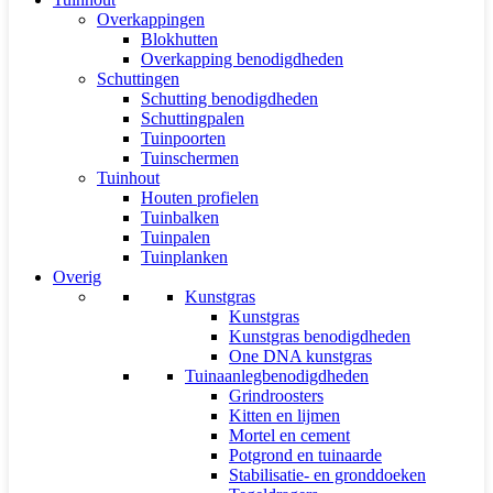
Overkappingen
Blokhutten
Overkapping benodigdheden
Schuttingen
Schutting benodigdheden
Schuttingpalen
Tuinpoorten
Tuinschermen
Tuinhout
Houten profielen
Tuinbalken
Tuinpalen
Tuinplanken
Overig
Kunstgras
Kunstgras
Kunstgras benodigdheden
One DNA kunstgras
Tuinaanlegbenodigdheden
Grindroosters
Kitten en lijmen
Mortel en cement
Potgrond en tuinaarde
Stabilisatie- en gronddoeken