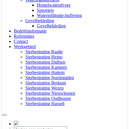
Hemelwaterafvoer
Sproeiers
Waterinfiltratie-buffering
Gevelbekleding
Gevelbekleding
Bedrijfsinformatie
Referenties
Contact
Werkgebied
Sierbestrating Raalte
Sierbestrating Heino
Sierbestrating Dalfsen
Sierbestrating Kampen
Sierbestrating Hattem
Sierbestrating Ijsselmuiden
Sierbestrating Berkum
Sierbestrating Wezep
Sierbestrating Nieuwleusen
Sierbestrating Oudleusen
Sierbestrating Hasselt
Producten