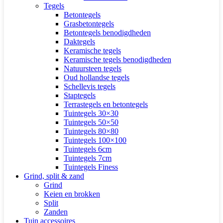
Tegels
Betontegels
Grasbetontegels
Betontegels benodigdheden
Daktegels
Keramische tegels
Keramische tegels benodigdheden
Natuursteen tegels
Oud hollandse tegels
Schellevis tegels
Staptegels
Terrastegels en betontegels
Tuintegels 30×30
Tuintegels 50×50
Tuintegels 80×80
Tuintegels 100×100
Tuintegels 6cm
Tuintegels 7cm
Tuintegels Finess
Grind, split & zand
Grind
Keien en brokken
Split
Zanden
Tuin accessoires