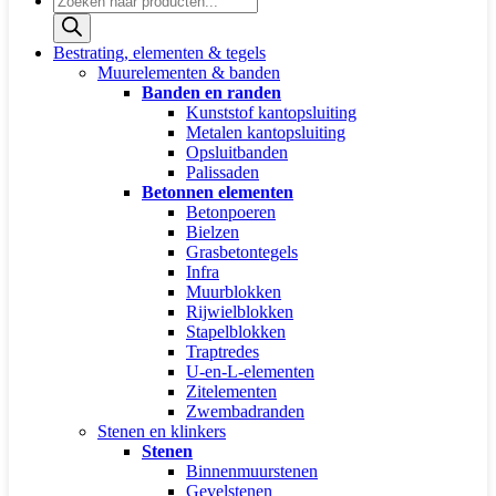
zoeken
Bestrating, elementen & tegels
Muurelementen & banden
Banden en randen
Kunststof kantopsluiting
Metalen kantopsluiting
Opsluitbanden
Palissaden
Betonnen elementen
Betonpoeren
Bielzen
Grasbetontegels
Infra
Muurblokken
Rijwielblokken
Stapelblokken
Traptredes
U-en-L-elementen
Zitelementen
Zwembadranden
Stenen en klinkers
Stenen
Binnenmuurstenen
Gevelstenen