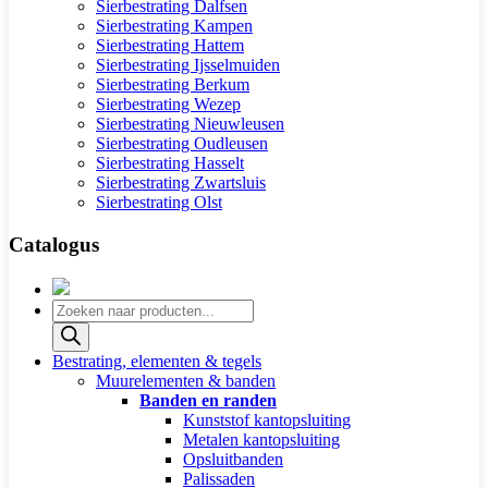
Sierbestrating Dalfsen
Sierbestrating Kampen
Sierbestrating Hattem
Sierbestrating Ijsselmuiden
Sierbestrating Berkum
Sierbestrating Wezep
Sierbestrating Nieuwleusen
Sierbestrating Oudleusen
Sierbestrating Hasselt
Sierbestrating Zwartsluis
Sierbestrating Olst
Catalogus
Producten
zoeken
Bestrating, elementen & tegels
Muurelementen & banden
Banden en randen
Kunststof kantopsluiting
Metalen kantopsluiting
Opsluitbanden
Palissaden