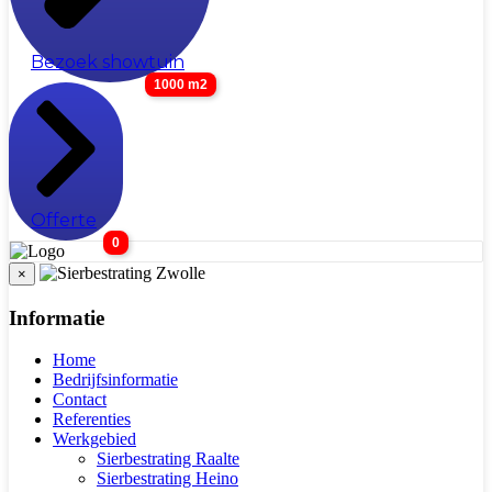
Bezoek showtuin
1000 m2
Offerte
0
×
Informatie
Home
Bedrijfsinformatie
Contact
Referenties
Werkgebied
Sierbestrating Raalte
Sierbestrating Heino