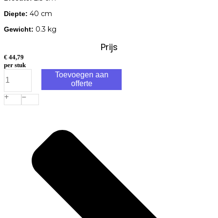
40 cm
Diepte:
0.3 kg
Gewicht:
Prijs
€
44,79
per stuk
SOLA
Toevoegen aan
Alu-
offerte
waterpas
X-
profiel
BigX
40cm
aantal