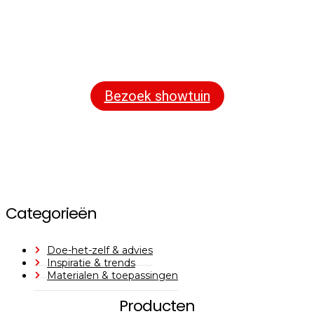
Bezoek onze showtuin
In onze
ontdekt u een uitgebreid
1000m² grote showtuin
assortiment aan sierbestrating, tuintegels en andere
materialen om uw buitenruimte compleet te maken.
Bezoek showtuin
Categorieën
Doe-het-zelf & advies
Inspiratie & trends
Materialen & toepassingen
Producten