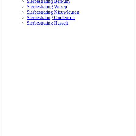
Sierbestrating Berkum
Sierbestrating Wezep
Sierbestrating Nieuwleusen
Sierbestrating Oudleusen
Sierbestrating Hasselt