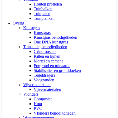
Houten profielen
Tuinbalken
Tuinpalen
Tuinplanken
Overig
Kunstgras
Kunstgras
Kunstgras benodigdheden
One DNA kunstgras
Tuinaanlegbenodigdheden
Grindroosters
Kitten en lijmen
Mortel en cement
Potgrond en tuinaarde
Stabilisatie- en gronddoeken
Tegeldragers
Voegzanden
Vijvermaterialen
Vijvermaterialen
Vlonders
Composiet
Hout
PVC
Vlonders benodigdheden
Watermanagement