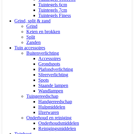
Tuintegels 6cm
Tuintegels 7cm
Tuintegels Finess
Grind, split & zand
Grind
Keien en brokken
Split
Zanden
Tuin accessoires
Buitenverlichting
Accessoires
Grondspots
Plafondverlichting
Sfeerverlichting
Spots
Staande lampen
Wandlampen
Tuingereedschap
Handgereedschap
Hulpmiddelen
IJzerwaren
Onderhoud en reiniging
Onderhoudsmiddelen
Reinigingsmiddelen
Tuinhout