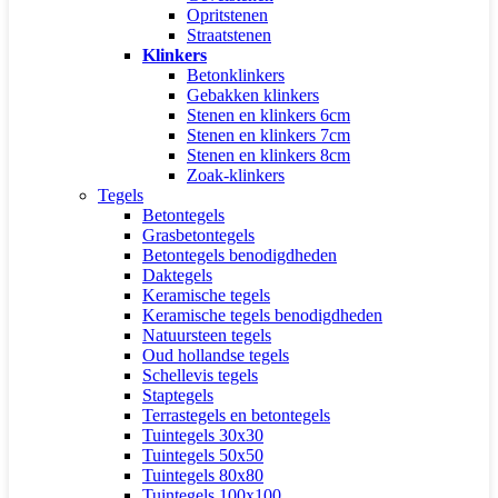
Opritstenen
Straatstenen
Klinkers
Betonklinkers
Gebakken klinkers
Stenen en klinkers 6cm
Stenen en klinkers 7cm
Stenen en klinkers 8cm
Zoak-klinkers
Tegels
Betontegels
Grasbetontegels
Betontegels benodigdheden
Daktegels
Keramische tegels
Keramische tegels benodigdheden
Natuursteen tegels
Oud hollandse tegels
Schellevis tegels
Staptegels
Terrastegels en betontegels
Tuintegels 30x30
Tuintegels 50x50
Tuintegels 80x80
Tuintegels 100x100