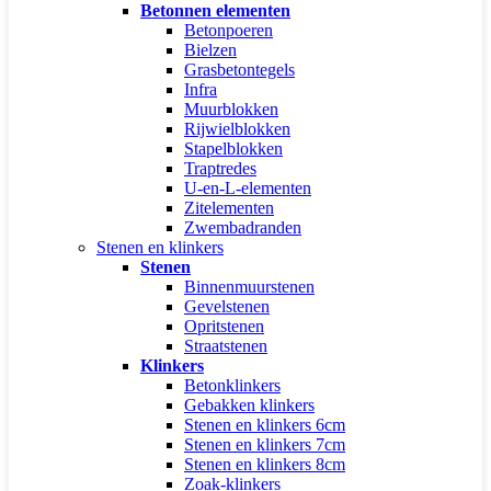
Betonnen elementen
Betonpoeren
Bielzen
Grasbetontegels
Infra
Muurblokken
Rijwielblokken
Stapelblokken
Traptredes
U-en-L-elementen
Zitelementen
Zwembadranden
Stenen en klinkers
Stenen
Binnenmuurstenen
Gevelstenen
Opritstenen
Straatstenen
Klinkers
Betonklinkers
Gebakken klinkers
Stenen en klinkers 6cm
Stenen en klinkers 7cm
Stenen en klinkers 8cm
Zoak-klinkers