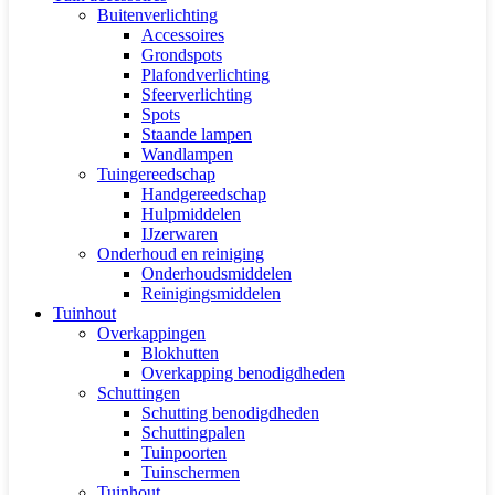
Buitenverlichting
Accessoires
Grondspots
Plafondverlichting
Sfeerverlichting
Spots
Staande lampen
Wandlampen
Tuingereedschap
Handgereedschap
Hulpmiddelen
IJzerwaren
Onderhoud en reiniging
Onderhoudsmiddelen
Reinigingsmiddelen
Tuinhout
Overkappingen
Blokhutten
Overkapping benodigdheden
Schuttingen
Schutting benodigdheden
Schuttingpalen
Tuinpoorten
Tuinschermen
Tuinhout