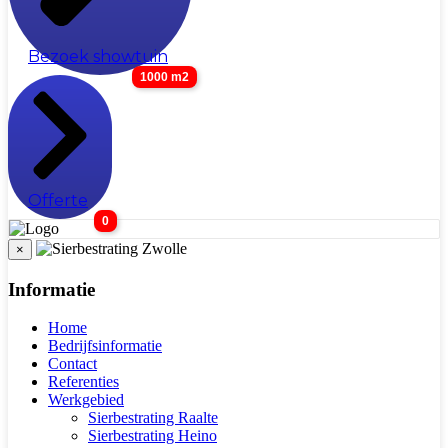
Bezoek showtuin
1000 m2
Offerte
0
×
Informatie
Home
Bedrijfsinformatie
Contact
Referenties
Werkgebied
Sierbestrating Raalte
Sierbestrating Heino