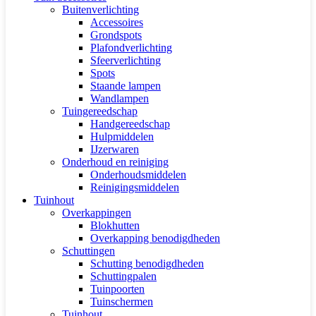
Buitenverlichting
Accessoires
Grondspots
Plafondverlichting
Sfeerverlichting
Spots
Staande lampen
Wandlampen
Tuingereedschap
Handgereedschap
Hulpmiddelen
IJzerwaren
Onderhoud en reiniging
Onderhoudsmiddelen
Reinigingsmiddelen
Tuinhout
Overkappingen
Blokhutten
Overkapping benodigdheden
Schuttingen
Schutting benodigdheden
Schuttingpalen
Tuinpoorten
Tuinschermen
Tuinhout