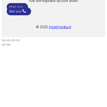
rust zelf inspiratie op kunt doen!
Mail ons
Bel ons
© 2025
Heatmedia.nl