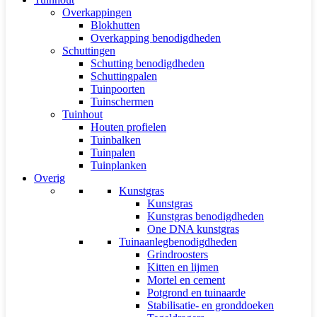
Overkappingen
Blokhutten
Overkapping benodigdheden
Schuttingen
Schutting benodigdheden
Schuttingpalen
Tuinpoorten
Tuinschermen
Tuinhout
Houten profielen
Tuinbalken
Tuinpalen
Tuinplanken
Overig
Kunstgras
Kunstgras
Kunstgras benodigdheden
One DNA kunstgras
Tuinaanlegbenodigdheden
Grindroosters
Kitten en lijmen
Mortel en cement
Potgrond en tuinaarde
Stabilisatie- en gronddoeken