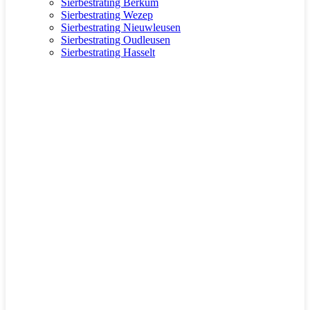
Sierbestrating Berkum
Sierbestrating Wezep
Sierbestrating Nieuwleusen
Sierbestrating Oudleusen
Sierbestrating Hasselt