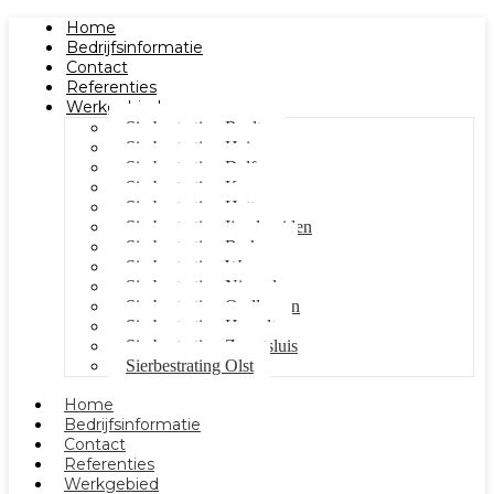
Home
Bedrijfsinformatie
Contact
Referenties
Werkgebied
Sierbestrating Raalte
Sierbestrating Heino
Sierbestrating Dalfsen
Sierbestrating Kampen
Sierbestrating Hattem
Sierbestrating Ijsselmuiden
Sierbestrating Berkum
Sierbestrating Wezep
Sierbestrating Nieuwleusen
Sierbestrating Oudleusen
Sierbestrating Hasselt
Sierbestrating Zwartsluis
Sierbestrating Olst
Home
Bedrijfsinformatie
Contact
Referenties
Werkgebied