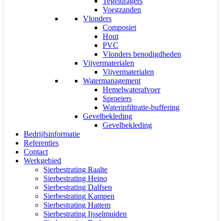
Tegeldragers
Voegzanden
Vlonders
Composiet
Hout
PVC
Vlonders benodigdheden
Vijvermaterialen
Vijvermaterialen
Watermanagement
Hemelwaterafvoer
Sproeiers
Waterinfiltratie-buffering
Gevelbekleding
Gevelbekleding
Bedrijfsinformatie
Referenties
Contact
Werkgebied
Sierbestrating Raalte
Sierbestrating Heino
Sierbestrating Dalfsen
Sierbestrating Kampen
Sierbestrating Hattem
Sierbestrating Ijsselmuiden