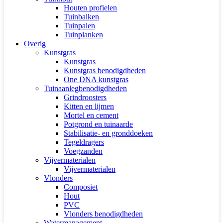
Houten profielen
Tuinbalken
Tuinpalen
Tuinplanken
Overig
Kunstgras
Kunstgras
Kunstgras benodigdheden
One DNA kunstgras
Tuinaanlegbenodigdheden
Grindroosters
Kitten en lijmen
Mortel en cement
Potgrond en tuinaarde
Stabilisatie- en gronddoeken
Tegeldragers
Voegzanden
Vijvermaterialen
Vijvermaterialen
Vlonders
Composiet
Hout
PVC
Vlonders benodigdheden
Watermanagement