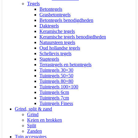
Tegels
Betontegels
Grasbetontegels
Betontegels benodigdheden
Daktegels
Keramische tegels
Keramische tegels benodigdheden
Natuursteen tegels
Oud hollandse tegels
Schellevis tegels
Staptegels
Terrastegels en betontegels
Tuintegels 30×30
Tuintegels 50×50
Tuintegels 80×80
Tuintegels 100×100
Tuintegels 6cm
Tuintegels 7cm
Tuintegels Finess
Grind, split & zand
Grind
Keien en brokken
Split
Zanden
Tuin accessoires