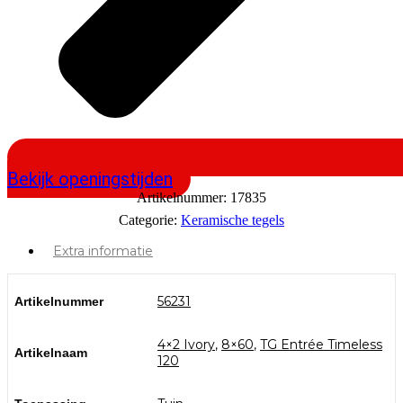
Bekijk openingstijden
Artikelnummer:
17835
Categorie:
Keramische tegels
Extra informatie
56231
Artikelnummer
4×2 Ivory
,
8×60
,
TG Entrée Timeless
Artikelnaam
120