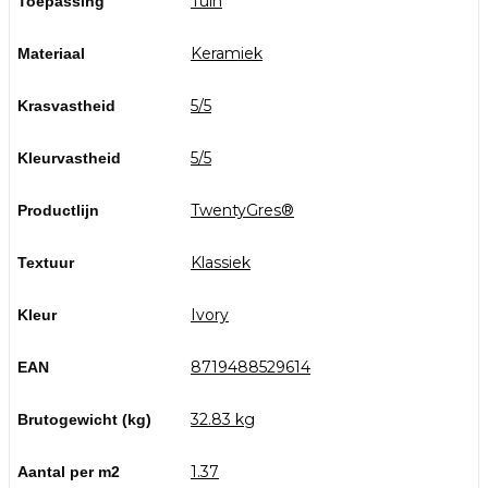
Tuin
Toepassing
Keramiek
Materiaal
5/5
Krasvastheid
5/5
Kleurvastheid
TwentyGres®
Productlijn
Klassiek
Textuur
Ivory
Kleur
8719488529614
EAN
32.83 kg
Brutogewicht (kg)
1.37
Aantal per m2