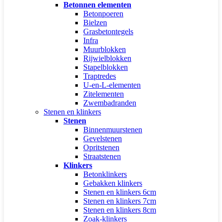
Betonnen elementen
Betonpoeren
Bielzen
Grasbetontegels
Infra
Muurblokken
Rijwielblokken
Stapelblokken
Traptredes
U-en-L-elementen
Zitelementen
Zwembadranden
Stenen en klinkers
Stenen
Binnenmuurstenen
Gevelstenen
Opritstenen
Straatstenen
Klinkers
Betonklinkers
Gebakken klinkers
Stenen en klinkers 6cm
Stenen en klinkers 7cm
Stenen en klinkers 8cm
Zoak-klinkers