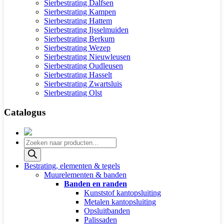
Sierbestrating Dalfsen
Sierbestrating Kampen
Sierbestrating Hattem
Sierbestrating Ijsselmuiden
Sierbestrating Berkum
Sierbestrating Wezep
Sierbestrating Nieuwleusen
Sierbestrating Oudleusen
Sierbestrating Hasselt
Sierbestrating Zwartsluis
Sierbestrating Olst
Catalogus
Producten
zoeken
Bestrating, elementen & tegels
Muurelementen & banden
Banden en randen
Kunststof kantopsluiting
Metalen kantopsluiting
Opsluitbanden
Palissaden