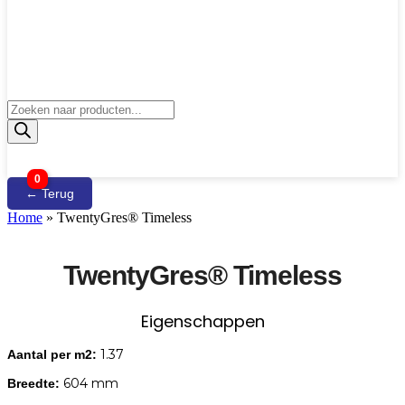
Producten
zoeken
0
← Terug
Home
»
TwentyGres® Timeless
TwentyGres® Timeless
Eigenschappen
1.37
Aantal per m2:
604 mm
Breedte: