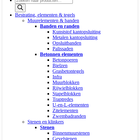
zoeken
Bestrating, elementen & tegels
Muurelementen & banden
Banden en randen
Kunststof kantopsluiting
Metalen kantopsluiting
Opsluitbanden
Palissaden
Betonnen elementen
Betonpoeren
Bielzen
Grasbetontegels
Infra
Muurblokken
Rijwielblokken
Stapelblokken
Traptredes
U-en-L-elementen
Zitelementen
Zwembadranden
Stenen en klinkers
Stenen
Binnenmuurstenen
Gevelstenen