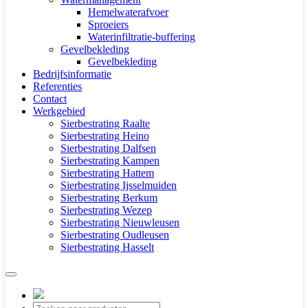
Hemelwaterafvoer
Sproeiers
Waterinfiltratie-buffering
Gevelbekleding
Gevelbekleding
Bedrijfsinformatie
Referenties
Contact
Werkgebied
Sierbestrating Raalte
Sierbestrating Heino
Sierbestrating Dalfsen
Sierbestrating Kampen
Sierbestrating Hattem
Sierbestrating Ijsselmuiden
Sierbestrating Berkum
Sierbestrating Wezep
Sierbestrating Nieuwleusen
Sierbestrating Oudleusen
Sierbestrating Hasselt
Producten