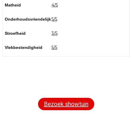
4/5
Matheid
5/5
Onderhoudsvriendelijk
3/5
Stroefheid
5/5
Vlekbestendigheid
Bezoek onze showtuin
In onze
ontdekt u een uitgebreid
1000m² grote showtuin
assortiment aan sierbestrating, tuintegels en andere
materialen om uw buitenruimte compleet te maken.
Bezoek showtuin