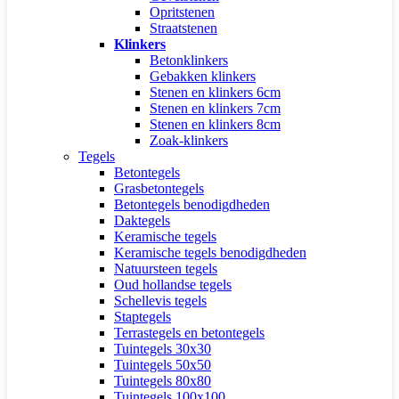
Opritstenen
Straatstenen
Klinkers
Betonklinkers
Gebakken klinkers
Stenen en klinkers 6cm
Stenen en klinkers 7cm
Stenen en klinkers 8cm
Zoak-klinkers
Tegels
Betontegels
Grasbetontegels
Betontegels benodigdheden
Daktegels
Keramische tegels
Keramische tegels benodigdheden
Natuursteen tegels
Oud hollandse tegels
Schellevis tegels
Staptegels
Terrastegels en betontegels
Tuintegels 30x30
Tuintegels 50x50
Tuintegels 80x80
Tuintegels 100x100