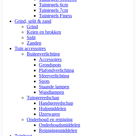
Tuintegels 6cm
Tuintegels 7cm
Tuintegels Finess
Grind, split & zand
Grind
Keien en brokken
Split
Zanden
Tuin accessoires
Buitenverlichting
Accessoires
Grondspots
Plafondverlichting
Sfeerverlichting
Spots
Staande lampen
Wandlampen
Tuingereedschap
Handgereedschap
Hulpmiddelen
IJzerwaren
Onderhoud en reiniging
Onderhoudsmiddelen
Reinigingsmiddelen
Tuinhout