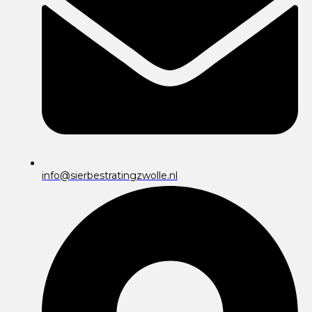
info@sierbestratingzwolle.nl