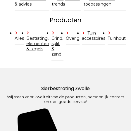
& advies
trends
toepassingen
Producten
Tuin
Alles
Bestrating,
Grind,
Overig
accessoires
Tuinhout
elementen
split
& tegels
&
zand
Sierbestrating Zwolle
Wij staan voor kwaliteit van de producten, persoonlijk contact
en een goede service!