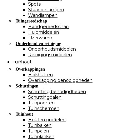
Spots
Staande lampen
Wandlampen
Tuingereedschap
Handgereedschap
Hulpmiddelen
IJzerwaren
Onderhoud en reiniging
Onderhoudsmiddelen
Reinigingsmiddelen
Tuinhout
Overkappingen
Blokhutten
Overkapping benodigdheden
Schuttingen
Schutting benodigdheden
Schuttingpalen
Tuinpoorten
Tuinschermen
Tuinhout
Houten profielen
Tuinbalken
Tuinpalen
Tuinplanken