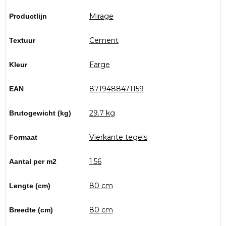
Mirage
Productlijn
Cement
Textuur
Farge
Kleur
8719488471159
EAN
29.7 kg
Brutogewicht (kg)
Vierkante tegels
Formaat
1.56
Aantal per m2
80 cm
Lengte (cm)
80 cm
Breedte (cm)