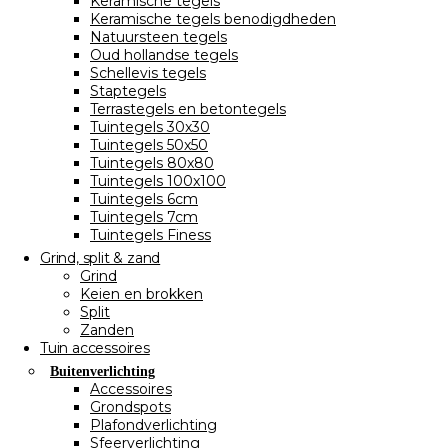
Keramische tegels
Keramische tegels benodigdheden
Natuursteen tegels
Oud hollandse tegels
Schellevis tegels
Staptegels
Terrastegels en betontegels
Tuintegels 30x30
Tuintegels 50x50
Tuintegels 80x80
Tuintegels 100x100
Tuintegels 6cm
Tuintegels 7cm
Tuintegels Finess
Grind, split & zand
Grind
Keien en brokken
Split
Zanden
Tuin accessoires
Buitenverlichting
Accessoires
Grondspots
Plafondverlichting
Sfeerverlichting