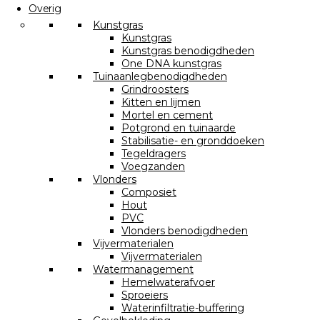
Overig
Kunstgras
Kunstgras
Kunstgras benodigdheden
One DNA kunstgras
Tuinaanlegbenodigdheden
Grindroosters
Kitten en lijmen
Mortel en cement
Potgrond en tuinaarde
Stabilisatie- en gronddoeken
Tegeldragers
Voegzanden
Vlonders
Composiet
Hout
PVC
Vlonders benodigdheden
Vijvermaterialen
Vijvermaterialen
Watermanagement
Hemelwaterafvoer
Sproeiers
Waterinfiltratie-buffering