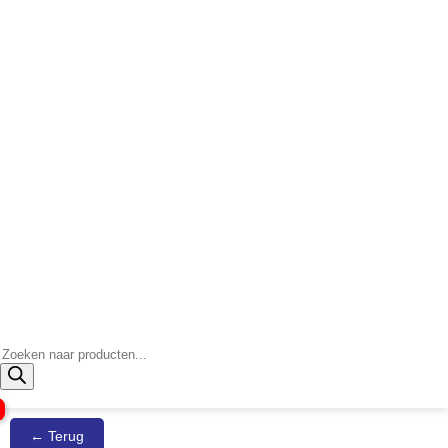
Producten
zoeken
← Terug