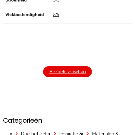
3/5
Stroefheid
5/5
Vlekbestendigheid
Bezoek onze showtuin
In onze
ontdekt u een uitgebreid
1000m² grote showtuin
assortiment aan sierbestrating, tuintegels en andere
materialen om uw buitenruimte compleet te maken.
Bezoek showtuin
Categorieën
Doe-het-zelf
Inspiratie &
Materialen &