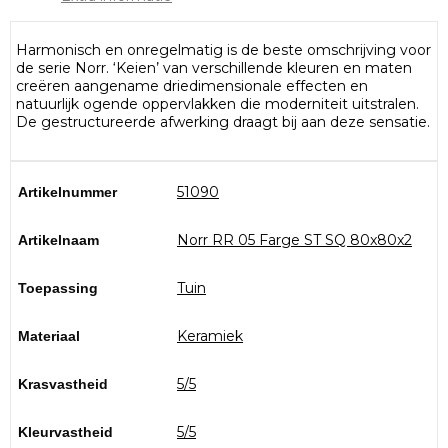
Harmonisch en onregelmatig is de beste omschrijving voor
de serie Norr. ‘Keien’ van verschillende kleuren en maten
creëren aangename driedimensionale effecten en
natuurlijk ogende oppervlakken die moderniteit uitstralen.
De gestructureerde afwerking draagt bij aan deze sensatie.
51090
Artikelnummer
Norr RR 05 Farge ST SQ 80x80x2
Artikelnaam
Tuin
Toepassing
Keramiek
Materiaal
5/5
Krasvastheid
5/5
Kleurvastheid