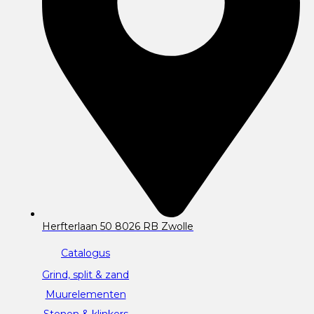
Herfterlaan 50 8026 RB Zwolle
Catalogus
Grind, split & zand
Muurelementen
Stenen & klinkers