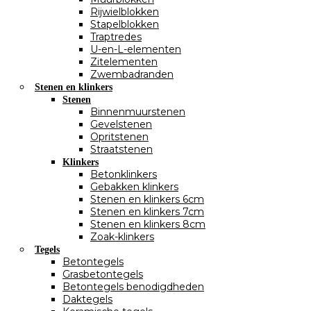
Rijwielblokken
Stapelblokken
Traptredes
U-en-L-elementen
Zitelementen
Zwembadranden
Stenen en klinkers
Stenen
Binnenmuurstenen
Gevelstenen
Opritstenen
Straatstenen
Klinkers
Betonklinkers
Gebakken klinkers
Stenen en klinkers 6cm
Stenen en klinkers 7cm
Stenen en klinkers 8cm
Zoak-klinkers
Tegels
Betontegels
Grasbetontegels
Betontegels benodigdheden
Daktegels