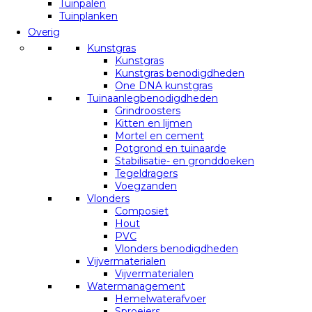
Tuinpalen
Tuinplanken
Overig
Kunstgras
Kunstgras
Kunstgras benodigdheden
One DNA kunstgras
Tuinaanlegbenodigdheden
Grindroosters
Kitten en lijmen
Mortel en cement
Potgrond en tuinaarde
Stabilisatie- en gronddoeken
Tegeldragers
Voegzanden
Vlonders
Composiet
Hout
PVC
Vlonders benodigdheden
Vijvermaterialen
Vijvermaterialen
Watermanagement
Hemelwaterafvoer
Sproeiers