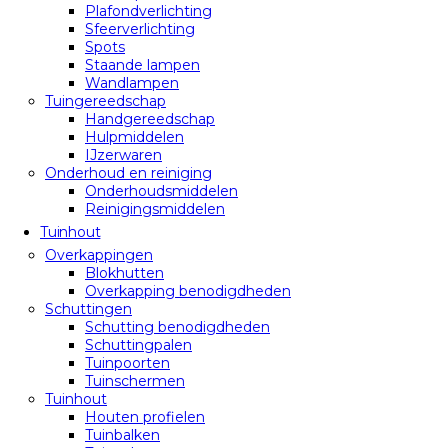
Plafondverlichting
Sfeerverlichting
Spots
Staande lampen
Wandlampen
Tuingereedschap
Handgereedschap
Hulpmiddelen
IJzerwaren
Onderhoud en reiniging
Onderhoudsmiddelen
Reinigingsmiddelen
Tuinhout
Overkappingen
Blokhutten
Overkapping benodigdheden
Schuttingen
Schutting benodigdheden
Schuttingpalen
Tuinpoorten
Tuinschermen
Tuinhout
Houten profielen
Tuinbalken