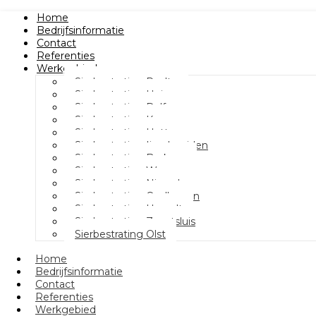
Home
Bedrijfsinformatie
Contact
Referenties
Werkgebied
Sierbestrating Raalte
Sierbestrating Heino
Sierbestrating Dalfsen
Sierbestrating Kampen
Sierbestrating Hattem
Sierbestrating Ijsselmuiden
Sierbestrating Berkum
Sierbestrating Wezep
Sierbestrating Nieuwleusen
Sierbestrating Oudleusen
Sierbestrating Hasselt
Sierbestrating Zwartsluis
Sierbestrating Olst
Home
Bedrijfsinformatie
Contact
Referenties
Werkgebied