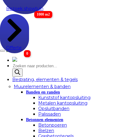
Bezoek showtuin
1000 m2
Offerte
0
Producten
zoeken
Bestrating, elementen & tegels
Muurelementen & banden
Banden en randen
Kunststof kantopsluiting
Metalen kantopsluiting
Opsluitbanden
Palissaden
Betonnen elementen
Betonpoeren
Bielzen
Grasbetontegels