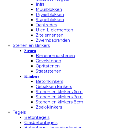
Infra
Muurblokken
Rijwielblokken
Stapelblokken
Traptredes
U-en-L-elementen
Zitelementen
Zwembadranden
Stenen en klinkers
Stenen
Binnenmuurstenen
Gevelstenen
Opritstenen
Straatstenen
Klinkers
Betonklinkers
Gebakken klinkers
Stenen en klinkers 6cm
Stenen en klinkers 7cm
Stenen en klinkers 8cm
Zoak-klinkers
Tegels
Betontegels
Grasbetontegels
Betontegels benodigdheden