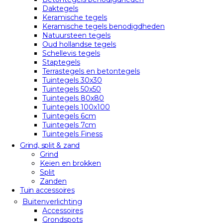
Daktegels
Keramische tegels
Keramische tegels benodigdheden
Natuursteen tegels
Oud hollandse tegels
Schellevis tegels
Staptegels
Terrastegels en betontegels
Tuintegels 30x30
Tuintegels 50x50
Tuintegels 80x80
Tuintegels 100x100
Tuintegels 6cm
Tuintegels 7cm
Tuintegels Finess
Grind, split & zand
Grind
Keien en brokken
Split
Zanden
Tuin accessoires
Buitenverlichting
Accessoires
Grondspots