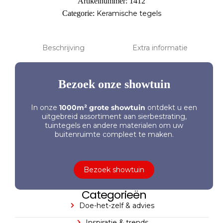
Artikelnummer:
1412
Categorie:
Keramische tegels
Beschrijving
Extra informatie
Bezoek onze showtuin
In onze
1000m² grote showtuin
ontdekt u een
uitgebreid assortiment aan sierbestrating,
tuintegels en andere materialen om uw
buitenruimte compleet te maken.
Bezoek showtuin
Categorieën
Doe-het-zelf & advies
Inspiratie & trends