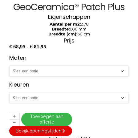
GeoCeramica® Patch Plus
Eigenschappen
Aantal per m2:
2.78
Breedte:
600 mm
Breedte (cm):
60 cm
Prijs
€
68,95
-
€
81,95
Maten
Kleuren
Toevoegen aan
offerte
Bekijk openingstijden