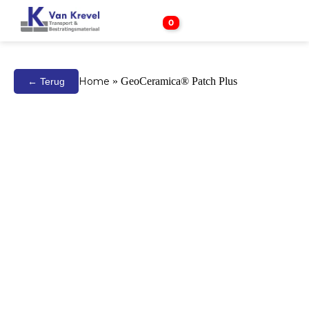
0
Home
»
GeoCeramica® Patch Plus
← Terug