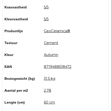
Krasvastheid
5/5
Kleurvastheid
5/5
Productlijn
GeoCeramica®
Textuur
Cement
Kleur
Autumn
EAN
8719488518472
Brutogewicht (kg)
31.5 kg
Aantal per m2
2.78
Lengte (cm)
60 cm