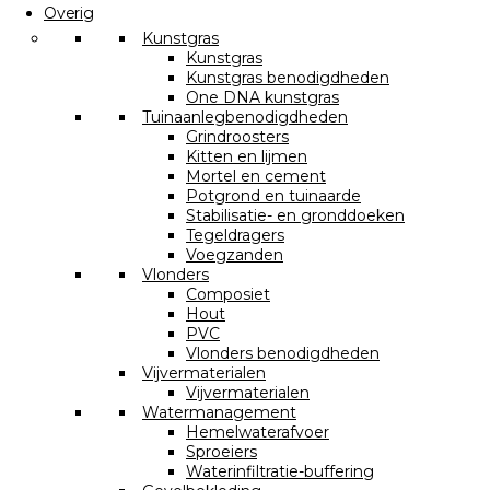
Overig
Kunstgras
Kunstgras
Kunstgras benodigdheden
One DNA kunstgras
Tuinaanlegbenodigdheden
Grindroosters
Kitten en lijmen
Mortel en cement
Potgrond en tuinaarde
Stabilisatie- en gronddoeken
Tegeldragers
Voegzanden
Vlonders
Composiet
Hout
PVC
Vlonders benodigdheden
Vijvermaterialen
Vijvermaterialen
Watermanagement
Hemelwaterafvoer
Sproeiers
Waterinfiltratie-buffering