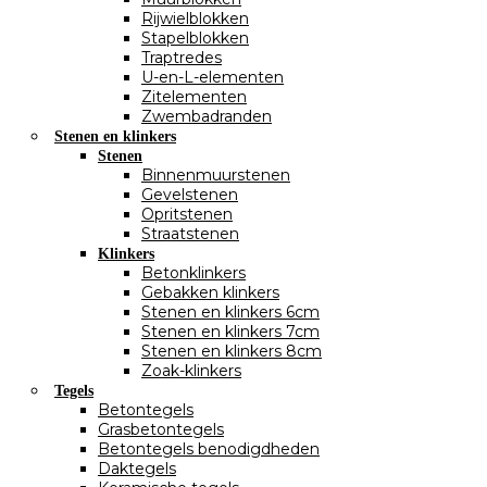
Rijwielblokken
Stapelblokken
Traptredes
U-en-L-elementen
Zitelementen
Zwembadranden
Stenen en klinkers
Stenen
Binnenmuurstenen
Gevelstenen
Opritstenen
Straatstenen
Klinkers
Betonklinkers
Gebakken klinkers
Stenen en klinkers 6cm
Stenen en klinkers 7cm
Stenen en klinkers 8cm
Zoak-klinkers
Tegels
Betontegels
Grasbetontegels
Betontegels benodigdheden
Daktegels