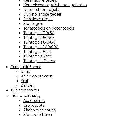
Keramische tegels
Keramische tegels benodigdheden
Natuursteen tegels
Oud hollandse tegels
Schellevis tegels
Staptegels
Terrastegels en betontegels
Tuintegels 30x30
Tuintegels 50x50
Tuintegels 80x80
Tuintegels 100x100
Tuintegels 6cm
Tuintegels 7cm
Tuintegels Finess
Grind, split & zand
Grind
Keien en brokken
Split
Zanden
Tuin accessoires
Buitenverlichting
Accessoires
Grondspots
Plafondverlichting
Sfeerverlichting