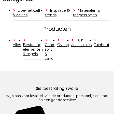
Doe-het-zelf
Inspiratie &
Materialen &
& advies
trends
toepassingen
Producten
Tuin
Alles
Bestrating,
Grind,
Overig
accessoires
Tuinhout
elementen
split
& tegels
&
zand
Sierbestrating Zwolle
Wij staan voor kwaliteit van de producten, persoonlijk contact
en een goede service!