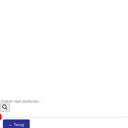
Producten
zoeken
← Terug