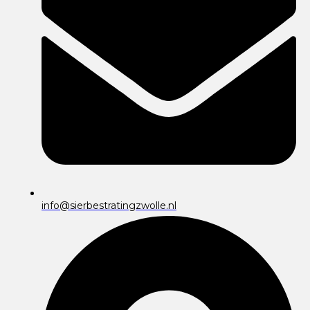
info@sierbestratingzwolle.nl