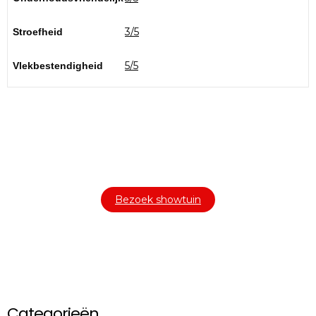
Stroefheid
3/5
Vlekbestendigheid
5/5
Bezoek onze showtuin
In onze
1000m² grote showtuin
ontdekt u een uitgebreid
assortiment aan sierbestrating, tuintegels en andere
materialen om uw buitenruimte compleet te maken.
Bezoek showtuin
Categorieën