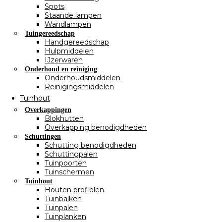
Spots
Staande lampen
Wandlampen
Tuingereedschap
Handgereedschap
Hulpmiddelen
IJzerwaren
Onderhoud en reiniging
Onderhoudsmiddelen
Reinigingsmiddelen
Tuinhout
Overkappingen
Blokhutten
Overkapping benodigdheden
Schuttingen
Schutting benodigdheden
Schuttingpalen
Tuinpoorten
Tuinschermen
Tuinhout
Houten profielen
Tuinbalken
Tuinpalen
Tuinplanken