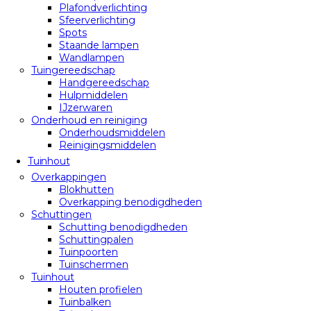
Plafondverlichting
Sfeerverlichting
Spots
Staande lampen
Wandlampen
Tuingereedschap
Handgereedschap
Hulpmiddelen
IJzerwaren
Onderhoud en reiniging
Onderhoudsmiddelen
Reinigingsmiddelen
Tuinhout
Overkappingen
Blokhutten
Overkapping benodigdheden
Schuttingen
Schutting benodigdheden
Schuttingpalen
Tuinpoorten
Tuinschermen
Tuinhout
Houten profielen
Tuinbalken