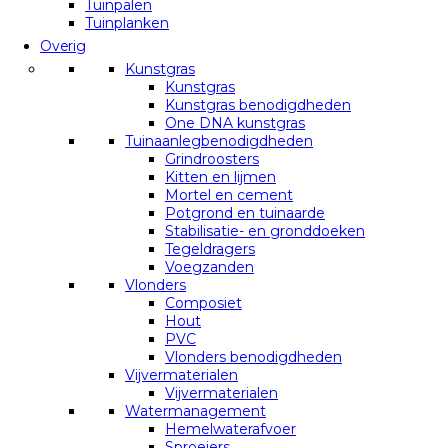
Tuinpalen
Tuinplanken
Overig
Kunstgras
Kunstgras
Kunstgras benodigdheden
One DNA kunstgras
Tuinaanlegbenodigdheden
Grindroosters
Kitten en lijmen
Mortel en cement
Potgrond en tuinaarde
Stabilisatie- en gronddoeken
Tegeldragers
Voegzanden
Vlonders
Composiet
Hout
PVC
Vlonders benodigdheden
Vijvermaterialen
Vijvermaterialen
Watermanagement
Hemelwaterafvoer
Sproeiers