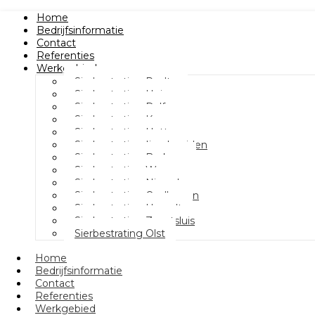
Home
Bedrijfsinformatie
Contact
Referenties
Werkgebied
Sierbestrating Raalte
Sierbestrating Heino
Sierbestrating Dalfsen
Sierbestrating Kampen
Sierbestrating Hattem
Sierbestrating Ijsselmuiden
Sierbestrating Berkum
Sierbestrating Wezep
Sierbestrating Nieuwleusen
Sierbestrating Oudleusen
Sierbestrating Hasselt
Sierbestrating Zwartsluis
Sierbestrating Olst
Home
Bedrijfsinformatie
Contact
Referenties
Werkgebied