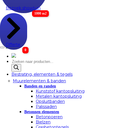
Bezoek showtuin
1000 m2
Offerte
0
Producten
zoeken
Bestrating, elementen & tegels
Muurelementen & banden
Banden en randen
Kunststof kantopsluiting
Metalen kantopsluiting
Opsluitbanden
Palissaden
Betonnen elementen
Betonpoeren
Bielzen
Grasbetontegels