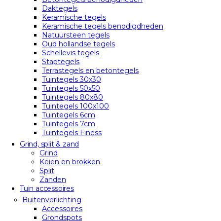
Daktegels
Keramische tegels
Keramische tegels benodigdheden
Natuursteen tegels
Oud hollandse tegels
Schellevis tegels
Staptegels
Terrastegels en betontegels
Tuintegels 30x30
Tuintegels 50x50
Tuintegels 80x80
Tuintegels 100x100
Tuintegels 6cm
Tuintegels 7cm
Tuintegels Finess
Grind, split & zand
Grind
Keien en brokken
Split
Zanden
Tuin accessoires
Buitenverlichting
Accessoires
Grondspots