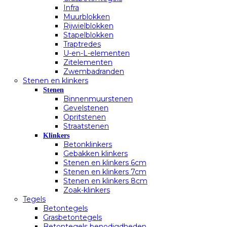
Infra
Muurblokken
Rijwielblokken
Stapelblokken
Traptredes
U-en-L-elementen
Zitelementen
Zwembadranden
Stenen en klinkers
Stenen
Binnenmuurstenen
Gevelstenen
Opritstenen
Straatstenen
Klinkers
Betonklinkers
Gebakken klinkers
Stenen en klinkers 6cm
Stenen en klinkers 7cm
Stenen en klinkers 8cm
Zoak-klinkers
Tegels
Betontegels
Grasbetontegels
Betontegels benodigdheden