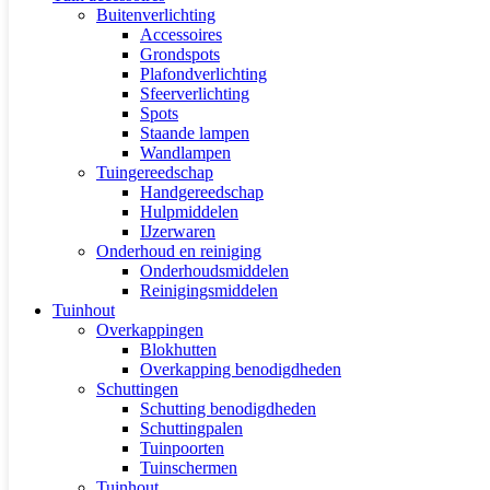
Buitenverlichting
Accessoires
Grondspots
Plafondverlichting
Sfeerverlichting
Spots
Staande lampen
Wandlampen
Tuingereedschap
Handgereedschap
Hulpmiddelen
IJzerwaren
Onderhoud en reiniging
Onderhoudsmiddelen
Reinigingsmiddelen
Tuinhout
Overkappingen
Blokhutten
Overkapping benodigdheden
Schuttingen
Schutting benodigdheden
Schuttingpalen
Tuinpoorten
Tuinschermen
Tuinhout