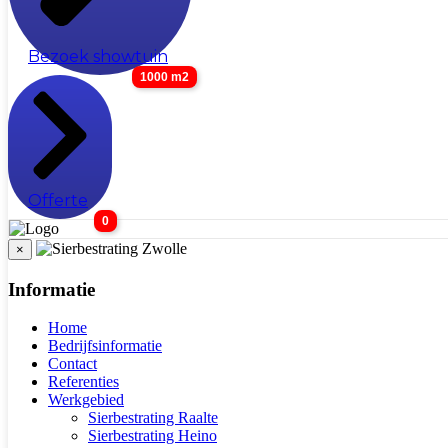
Bezoek showtuin
1000 m2
Offerte
0
×
Informatie
Home
Bedrijfsinformatie
Contact
Referenties
Werkgebied
Sierbestrating Raalte
Sierbestrating Heino