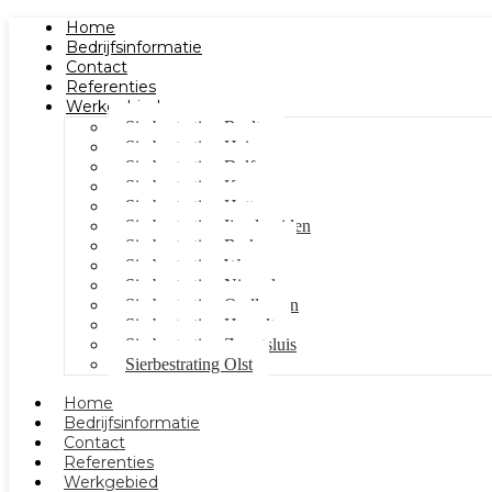
Home
Bedrijfsinformatie
Contact
Referenties
Werkgebied
Sierbestrating Raalte
Sierbestrating Heino
Sierbestrating Dalfsen
Sierbestrating Kampen
Sierbestrating Hattem
Sierbestrating Ijsselmuiden
Sierbestrating Berkum
Sierbestrating Wezep
Sierbestrating Nieuwleusen
Sierbestrating Oudleusen
Sierbestrating Hasselt
Sierbestrating Zwartsluis
Sierbestrating Olst
Home
Bedrijfsinformatie
Contact
Referenties
Werkgebied