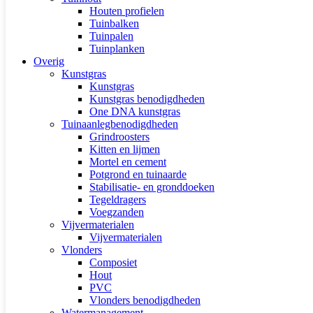
Houten profielen
Tuinbalken
Tuinpalen
Tuinplanken
Overig
Kunstgras
Kunstgras
Kunstgras benodigdheden
One DNA kunstgras
Tuinaanlegbenodigdheden
Grindroosters
Kitten en lijmen
Mortel en cement
Potgrond en tuinaarde
Stabilisatie- en gronddoeken
Tegeldragers
Voegzanden
Vijvermaterialen
Vijvermaterialen
Vlonders
Composiet
Hout
PVC
Vlonders benodigdheden
Watermanagement