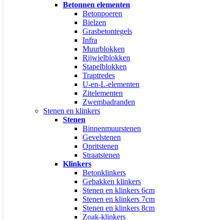
Betonnen elementen
Betonpoeren
Bielzen
Grasbetontegels
Infra
Muurblokken
Rijwielblokken
Stapelblokken
Traptredes
U-en-L-elementen
Zitelementen
Zwembadranden
Stenen en klinkers
Stenen
Binnenmuurstenen
Gevelstenen
Opritstenen
Straatstenen
Klinkers
Betonklinkers
Gebakken klinkers
Stenen en klinkers 6cm
Stenen en klinkers 7cm
Stenen en klinkers 8cm
Zoak-klinkers