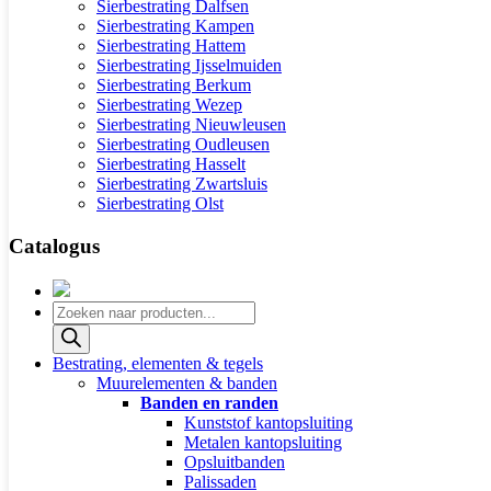
Sierbestrating Dalfsen
Sierbestrating Kampen
Sierbestrating Hattem
Sierbestrating Ijsselmuiden
Sierbestrating Berkum
Sierbestrating Wezep
Sierbestrating Nieuwleusen
Sierbestrating Oudleusen
Sierbestrating Hasselt
Sierbestrating Zwartsluis
Sierbestrating Olst
Catalogus
Producten
zoeken
Bestrating, elementen & tegels
Muurelementen & banden
Banden en randen
Kunststof kantopsluiting
Metalen kantopsluiting
Opsluitbanden
Palissaden