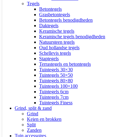
Tegels
Betontegels
Grasbetontegels
Betontegels benodigdheden
Daktegels
Keramische tegels
Keramische tegels benodigdheden
Natuursteen tegels
Oud hollandse tegels
Schellevis tegels
Staptegels
Terrastegels en betontegels
Tuintegels 30×30
Tuintegels 50×50
Tuintegels 80×80
Tuintegels 100×100
Tuintegels 6cm
Tuintegels 7cm
Tuintegels Finess
Grind, split & zand
Grind
Keien en brokken
Split
Zanden
Tuin accessoires