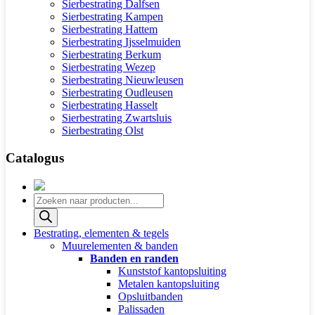
Sierbestrating Dalfsen
Sierbestrating Kampen
Sierbestrating Hattem
Sierbestrating Ijsselmuiden
Sierbestrating Berkum
Sierbestrating Wezep
Sierbestrating Nieuwleusen
Sierbestrating Oudleusen
Sierbestrating Hasselt
Sierbestrating Zwartsluis
Sierbestrating Olst
Catalogus
Producten
zoeken
Bestrating, elementen & tegels
Muurelementen & banden
Banden en randen
Kunststof kantopsluiting
Metalen kantopsluiting
Opsluitbanden
Palissaden