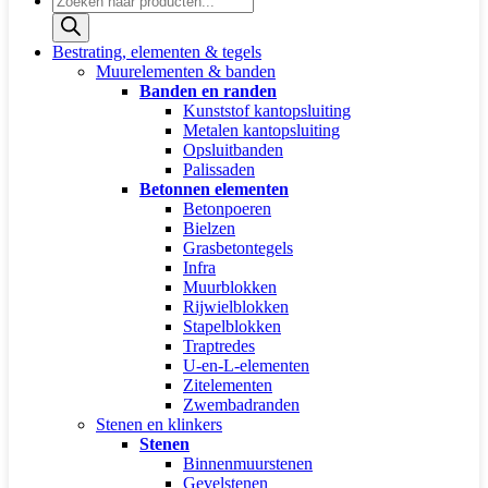
zoeken
Bestrating, elementen & tegels
Muurelementen & banden
Banden en randen
Kunststof kantopsluiting
Metalen kantopsluiting
Opsluitbanden
Palissaden
Betonnen elementen
Betonpoeren
Bielzen
Grasbetontegels
Infra
Muurblokken
Rijwielblokken
Stapelblokken
Traptredes
U-en-L-elementen
Zitelementen
Zwembadranden
Stenen en klinkers
Stenen
Binnenmuurstenen
Gevelstenen