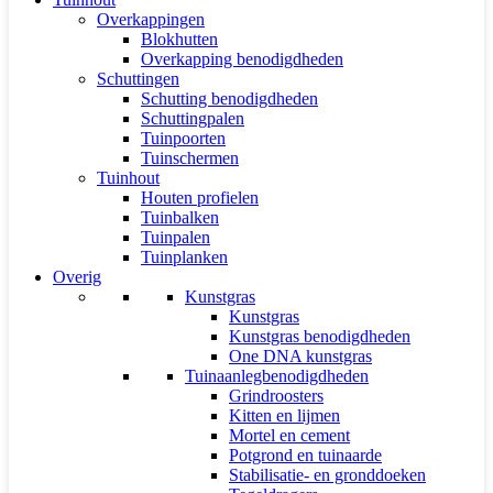
Overkappingen
Blokhutten
Overkapping benodigdheden
Schuttingen
Schutting benodigdheden
Schuttingpalen
Tuinpoorten
Tuinschermen
Tuinhout
Houten profielen
Tuinbalken
Tuinpalen
Tuinplanken
Overig
Kunstgras
Kunstgras
Kunstgras benodigdheden
One DNA kunstgras
Tuinaanlegbenodigdheden
Grindroosters
Kitten en lijmen
Mortel en cement
Potgrond en tuinaarde
Stabilisatie- en gronddoeken