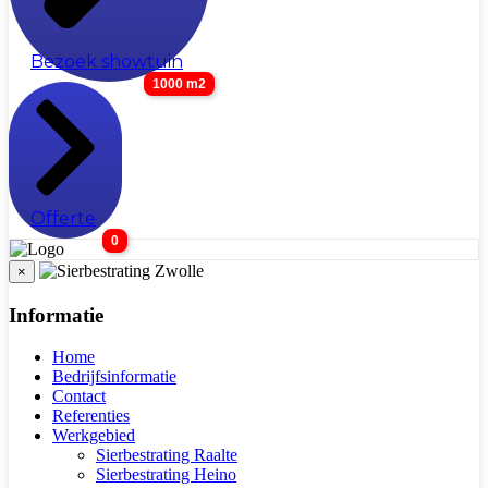
Bezoek showtuin
1000 m2
Offerte
0
×
Informatie
Home
Bedrijfsinformatie
Contact
Referenties
Werkgebied
Sierbestrating Raalte
Sierbestrating Heino