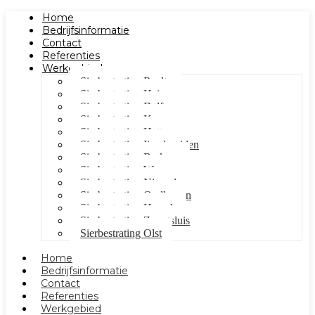
Home
Bedrijfsinformatie
Contact
Referenties
Werkgebied
Sierbestrating Raalte
Sierbestrating Heino
Sierbestrating Dalfsen
Sierbestrating Kampen
Sierbestrating Hattem
Sierbestrating Ijsselmuiden
Sierbestrating Berkum
Sierbestrating Wezep
Sierbestrating Nieuwleusen
Sierbestrating Oudleusen
Sierbestrating Hasselt
Sierbestrating Zwartsluis
Sierbestrating Olst
Home
Bedrijfsinformatie
Contact
Referenties
Werkgebied