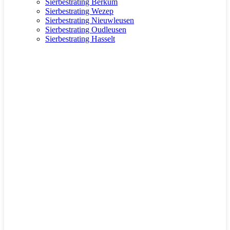
Sierbestrating Berkum
Sierbestrating Wezep
Sierbestrating Nieuwleusen
Sierbestrating Oudleusen
Sierbestrating Hasselt