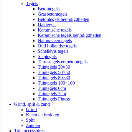
Tegels
Betontegels
Grasbetontegels
Betontegels benodigdheden
Daktegels
Keramische tegels
Keramische tegels benodigdheden
Natuursteen tegels
Oud hollandse tegels
Schellevis tegels
Staptegels
Terrastegels en betontegels
Tuintegels 30×30
Tuintegels 50×50
Tuintegels 80×80
Tuintegels 100×100
Tuintegels 6cm
Tuintegels 7cm
Tuintegels Finess
Grind, split & zand
Grind
Keien en brokken
Split
Zanden
Tuin accessoires