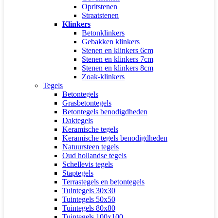
Opritstenen
Straatstenen
Klinkers
Betonklinkers
Gebakken klinkers
Stenen en klinkers 6cm
Stenen en klinkers 7cm
Stenen en klinkers 8cm
Zoak-klinkers
Tegels
Betontegels
Grasbetontegels
Betontegels benodigdheden
Daktegels
Keramische tegels
Keramische tegels benodigdheden
Natuursteen tegels
Oud hollandse tegels
Schellevis tegels
Staptegels
Terrastegels en betontegels
Tuintegels 30x30
Tuintegels 50x50
Tuintegels 80x80
Tuintegels 100x100