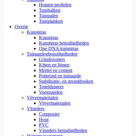
Houten profielen
Tuinbalken
Tuinpalen
Tuinplanken
Overig
Kunstgras
Kunstgras
Kunstgras benodigdheden
One DNA kunstgras
Tuinaanlegbenodigdheden
Grindroosters
Kitten en lijmen
Mortel en cement
Potgrond en tuinaarde
Stabilisatie- en gronddoeken
Tegeldragers
Voegzanden
Vijvermaterialen
Vijvermaterialen
Vlonders
Composiet
Hout
PVC
Vlonders benodigdheden
Watermanagement