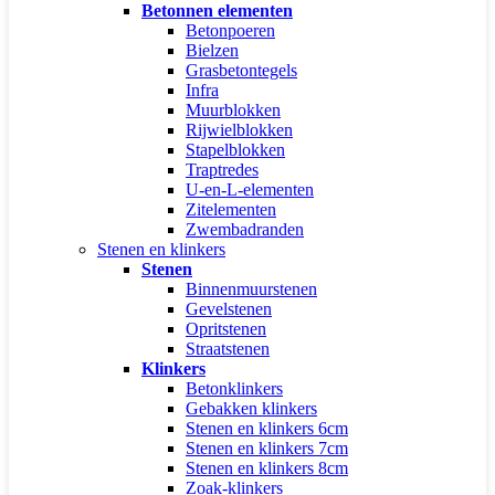
Betonnen elementen
Betonpoeren
Bielzen
Grasbetontegels
Infra
Muurblokken
Rijwielblokken
Stapelblokken
Traptredes
U-en-L-elementen
Zitelementen
Zwembadranden
Stenen en klinkers
Stenen
Binnenmuurstenen
Gevelstenen
Opritstenen
Straatstenen
Klinkers
Betonklinkers
Gebakken klinkers
Stenen en klinkers 6cm
Stenen en klinkers 7cm
Stenen en klinkers 8cm
Zoak-klinkers