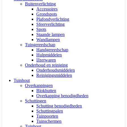
Buitenverlichting
Accessoires
Grondspots
Plafondverlichting
Sfeerverlichting
Spots
Staande lampen
Wandlampen
Tuingereedschap
Handgereedschap
Hulpmiddelen
IJzerwaren
Onderhoud en reiniging
Onderhoudsmiddelen
Reinigingsmiddelen
Tuinhout
Overkappingen
Blokhutten
Overkapping benodigdheden
Schuttingen
Schutting benodigdheden
Schuttingpalen
Tuinpoorten
Tuinschermen
Tuinhout