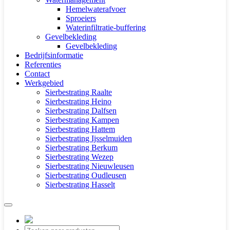
Hemelwaterafvoer
Sproeiers
Waterinfiltratie-buffering
Gevelbekleding
Gevelbekleding
Bedrijfsinformatie
Referenties
Contact
Werkgebied
Sierbestrating Raalte
Sierbestrating Heino
Sierbestrating Dalfsen
Sierbestrating Kampen
Sierbestrating Hattem
Sierbestrating Ijsselmuiden
Sierbestrating Berkum
Sierbestrating Wezep
Sierbestrating Nieuwleusen
Sierbestrating Oudleusen
Sierbestrating Hasselt
Producten