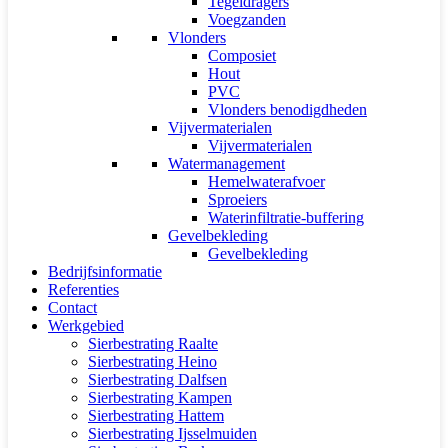
Tegeldragers
Voegzanden
Vlonders
Composiet
Hout
PVC
Vlonders benodigdheden
Vijvermaterialen
Vijvermaterialen
Watermanagement
Hemelwaterafvoer
Sproeiers
Waterinfiltratie-buffering
Gevelbekleding
Gevelbekleding
Bedrijfsinformatie
Referenties
Contact
Werkgebied
Sierbestrating Raalte
Sierbestrating Heino
Sierbestrating Dalfsen
Sierbestrating Kampen
Sierbestrating Hattem
Sierbestrating Ijsselmuiden