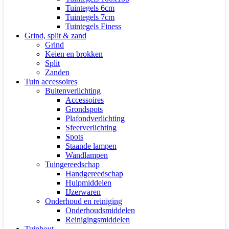
Tuintegels 6cm
Tuintegels 7cm
Tuintegels Finess
Grind, split & zand
Grind
Keien en brokken
Split
Zanden
Tuin accessoires
Buitenverlichting
Accessoires
Grondspots
Plafondverlichting
Sfeerverlichting
Spots
Staande lampen
Wandlampen
Tuingereedschap
Handgereedschap
Hulpmiddelen
IJzerwaren
Onderhoud en reiniging
Onderhoudsmiddelen
Reinigingsmiddelen
Tuinhout