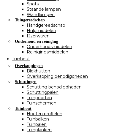
Spots
Staande lampen
Wandlampen
Tuingereedschap
Handgereedschap
Hulpmiddelen
IJzerwaren
Onderhoud en reiniging
Onderhoudsmiddelen
Reinigingsmiddelen
Tuinhout
Overkappingen
Blokhutten
Overkapping benodigdheden
Schuttingen
Schutting benodigdheden
Schuttingpalen
Tuinpoorten
Tuinschermen
Tuinhout
Houten profielen
Tuinbalken
Tuinpalen
Tuinplanken