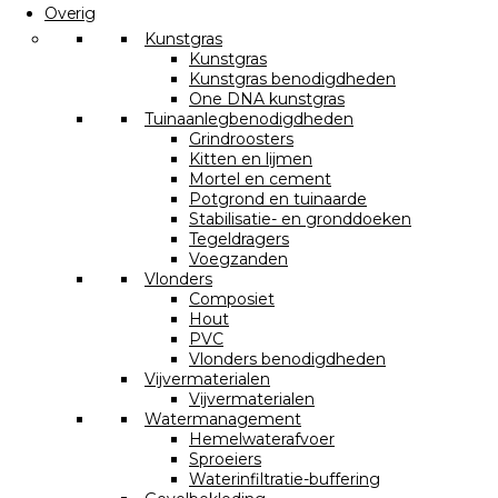
Overig
Kunstgras
Kunstgras
Kunstgras benodigdheden
One DNA kunstgras
Tuinaanlegbenodigdheden
Grindroosters
Kitten en lijmen
Mortel en cement
Potgrond en tuinaarde
Stabilisatie- en gronddoeken
Tegeldragers
Voegzanden
Vlonders
Composiet
Hout
PVC
Vlonders benodigdheden
Vijvermaterialen
Vijvermaterialen
Watermanagement
Hemelwaterafvoer
Sproeiers
Waterinfiltratie-buffering