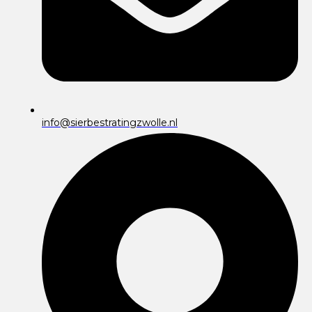
info@sierbestratingzwolle.nl