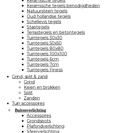
Keramische tegels
Keramische tegels benodigdheden
Natuursteen tegels
Oud hollandse tegels
Schellevis tegels
Staptegels
Terrastegels en betontegels
Tuintegels 30x30
Tuintegels 50x50
Tuintegels 80x80
Tuintegels 100x100
Tuintegels 6cm
Tuintegels 7cm
Tuintegels Finess
Grind, split & zand
Grind
Keien en brokken
Split
Zanden
Tuin accessoires
Buitenverlichting
Accessoires
Grondspots
Plafondverlichting
Sfeerverlichting