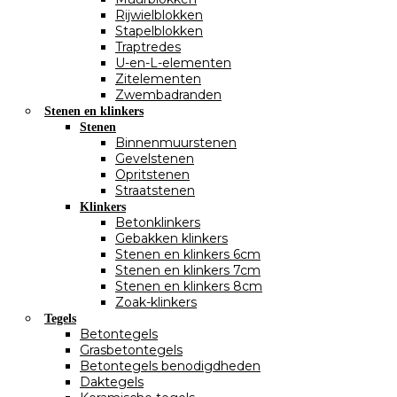
Rijwielblokken
Stapelblokken
Traptredes
U-en-L-elementen
Zitelementen
Zwembadranden
Stenen en klinkers
Stenen
Binnenmuurstenen
Gevelstenen
Opritstenen
Straatstenen
Klinkers
Betonklinkers
Gebakken klinkers
Stenen en klinkers 6cm
Stenen en klinkers 7cm
Stenen en klinkers 8cm
Zoak-klinkers
Tegels
Betontegels
Grasbetontegels
Betontegels benodigdheden
Daktegels