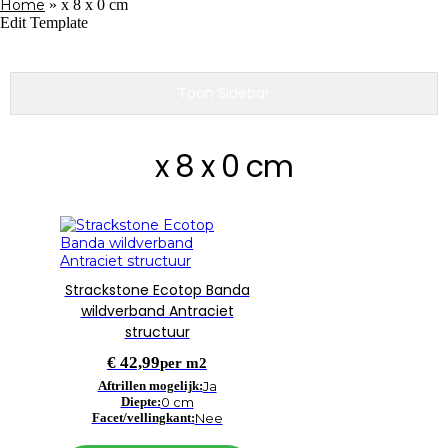
Home
»
x 8 x 0 cm
Edit Template
Toon Sidebar
x 8 x 0 cm
Strackstone Ecotop Banda
wildverband Antraciet
structuur
€
42,99
per m2
Aftrillen mogelijk:
Ja
Diepte:
0 cm
Facet/vellingkant:
Nee