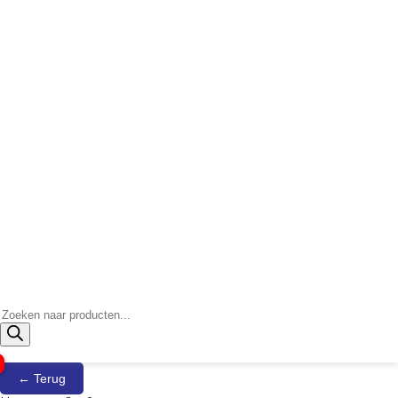
Producten
zoeken
← Terug