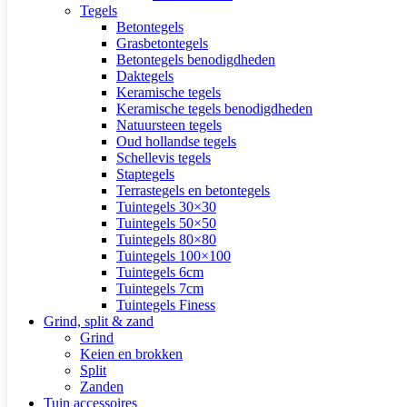
Tegels
Betontegels
Grasbetontegels
Betontegels benodigdheden
Daktegels
Keramische tegels
Keramische tegels benodigdheden
Natuursteen tegels
Oud hollandse tegels
Schellevis tegels
Staptegels
Terrastegels en betontegels
Tuintegels 30×30
Tuintegels 50×50
Tuintegels 80×80
Tuintegels 100×100
Tuintegels 6cm
Tuintegels 7cm
Tuintegels Finess
Grind, split & zand
Grind
Keien en brokken
Split
Zanden
Tuin accessoires