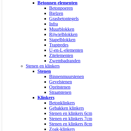
Betonnen elementen
Betonpoeren
Bielzen
Grasbetontegels
Infra
Muurblokken
Rijwielblokken
Stapelblokken
Traptredes
U-en-L-elementen
Zitelementen
Zwembadranden
Stenen en klinkers
Stenen
Binnenmuurstenen
Gevelstenen
Opritstenen
Straatstenen
Klinkers
Betonklinkers
Gebakken klinkers
Stenen en klinkers 6cm
Stenen en klinkers 7cm
Stenen en klinkers 8cm
Zoak-klinkers