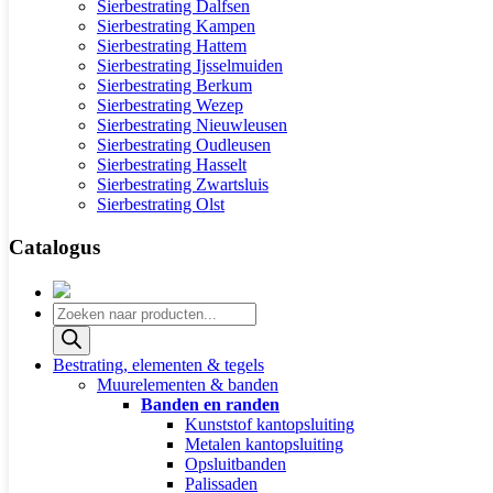
Sierbestrating Dalfsen
Sierbestrating Kampen
Sierbestrating Hattem
Sierbestrating Ijsselmuiden
Sierbestrating Berkum
Sierbestrating Wezep
Sierbestrating Nieuwleusen
Sierbestrating Oudleusen
Sierbestrating Hasselt
Sierbestrating Zwartsluis
Sierbestrating Olst
Catalogus
Producten
zoeken
Bestrating, elementen & tegels
Muurelementen & banden
Banden en randen
Kunststof kantopsluiting
Metalen kantopsluiting
Opsluitbanden
Palissaden