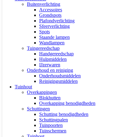
Buitenverlichting
Accessoires
Grondspots
Plafondverlichting
Sfeerverlichting
Spots
Staande lampen
Wandlampen
Tuingereedschap
Handgereedschap
Hulpmiddelen
IJzerwaren
Onderhoud en reiniging
Onderhoudsmiddelen
Reinigingsmiddelen
Tuinhout
Overkappingen
Blokhutten
Overkapping benodigdheden
Schuttingen
Schutting benodigdheden
Schuttingpalen
Tuinpoorten
Tuinschermen
Tuinhout