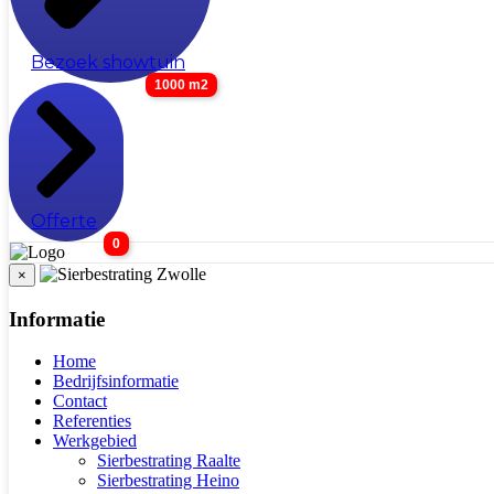
Bezoek showtuin
1000 m2
Offerte
0
×
Informatie
Home
Bedrijfsinformatie
Contact
Referenties
Werkgebied
Sierbestrating Raalte
Sierbestrating Heino