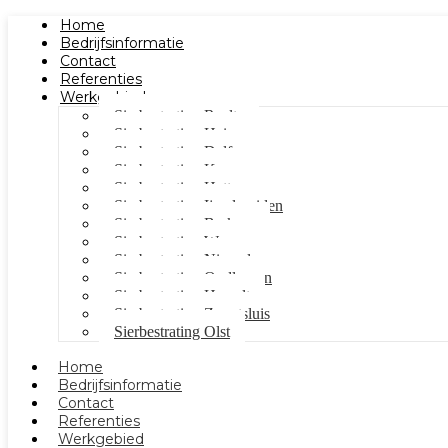
Home
Bedrijfsinformatie
Contact
Referenties
Werkgebied
Sierbestrating Raalte
Sierbestrating Heino
Sierbestrating Dalfsen
Sierbestrating Kampen
Sierbestrating Hattem
Sierbestrating Ijsselmuiden
Sierbestrating Berkum
Sierbestrating Wezep
Sierbestrating Nieuwleusen
Sierbestrating Oudleusen
Sierbestrating Hasselt
Sierbestrating Zwartsluis
Sierbestrating Olst
Home
Bedrijfsinformatie
Contact
Referenties
Werkgebied