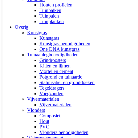
Houten profielen
Tuinbalken
Tuinpalen
Tuinplanken
Overig
Kunstgras
Kunstgras
Kunstgras benodigdheden
One DNA kunstgras
Tuinaanlegbenodigdheden
Grindroosters
Kitten en lijmen
Mortel en cement
Potgrond en tuinaarde
Stabilisatie- en gronddoeken
Tegeldragers
Voegzanden
Vijvermaterialen
Vijvermaterialen
Vlonders
Composiet
Hout
PVC
Vlonders benodigdheden
Watermanagement