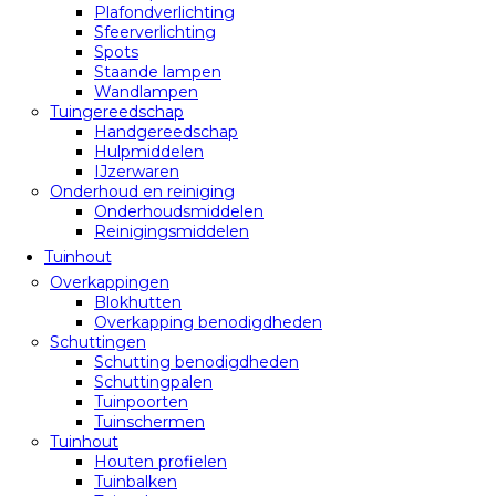
Plafondverlichting
Sfeerverlichting
Spots
Staande lampen
Wandlampen
Tuingereedschap
Handgereedschap
Hulpmiddelen
IJzerwaren
Onderhoud en reiniging
Onderhoudsmiddelen
Reinigingsmiddelen
Tuinhout
Overkappingen
Blokhutten
Overkapping benodigdheden
Schuttingen
Schutting benodigdheden
Schuttingpalen
Tuinpoorten
Tuinschermen
Tuinhout
Houten profielen
Tuinbalken