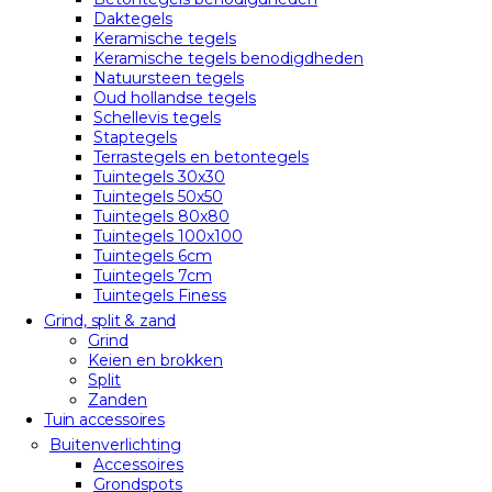
Daktegels
Keramische tegels
Keramische tegels benodigdheden
Natuursteen tegels
Oud hollandse tegels
Schellevis tegels
Staptegels
Terrastegels en betontegels
Tuintegels 30x30
Tuintegels 50x50
Tuintegels 80x80
Tuintegels 100x100
Tuintegels 6cm
Tuintegels 7cm
Tuintegels Finess
Grind, split & zand
Grind
Keien en brokken
Split
Zanden
Tuin accessoires
Buitenverlichting
Accessoires
Grondspots