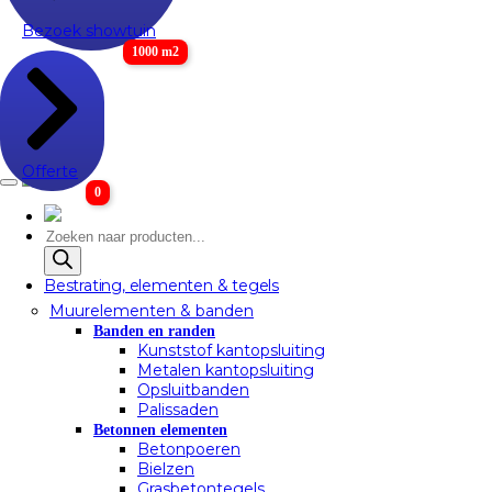
Bezoek showtuin
1000 m2
Offerte
0
Producten
zoeken
Bestrating, elementen & tegels
Muurelementen & banden
Banden en randen
Kunststof kantopsluiting
Metalen kantopsluiting
Opsluitbanden
Palissaden
Betonnen elementen
Betonpoeren
Bielzen
Grasbetontegels