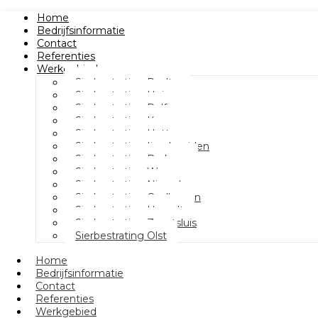
Home
Bedrijfsinformatie
Contact
Referenties
Werkgebied
Sierbestrating Raalte
Sierbestrating Heino
Sierbestrating Dalfsen
Sierbestrating Kampen
Sierbestrating Hattem
Sierbestrating Ijsselmuiden
Sierbestrating Berkum
Sierbestrating Wezep
Sierbestrating Nieuwleusen
Sierbestrating Oudleusen
Sierbestrating Hasselt
Sierbestrating Zwartsluis
Sierbestrating Olst
Home
Bedrijfsinformatie
Contact
Referenties
Werkgebied