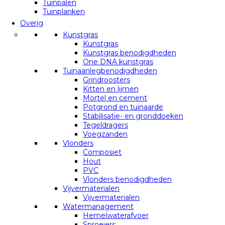
Tuinpalen
Tuinplanken
Overig
Kunstgras
Kunstgras
Kunstgras benodigdheden
One DNA kunstgras
Tuinaanlegbenodigdheden
Grindroosters
Kitten en lijmen
Mortel en cement
Potgrond en tuinaarde
Stabilisatie- en gronddoeken
Tegeldragers
Voegzanden
Vlonders
Composiet
Hout
PVC
Vlonders benodigdheden
Vijvermaterialen
Vijvermaterialen
Watermanagement
Hemelwaterafvoer
Sproeiers