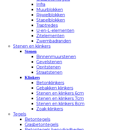
Infra
Muurblokken
Rijwielblokken
Stapelblokken
Traptredes
U-en-L-elementen
Zitelementen
Zwembadranden
Stenen en klinkers
Stenen
Binnenmuurstenen
Gevelstenen
Opritstenen
Straatstenen
Klinkers
Betonklinkers
Gebakken klinkers
Stenen en klinkers 6cm
Stenen en klinkers 7cm
Stenen en klinkers 8cm
Zoak-klinkers
Tegels
Betontegels
Grasbetontegels
Betontegels benodigdheden