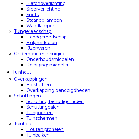
Plafondverlichting
Sfeerverlichting
Spots
Staande lampen
Wandlampen
Tuingereedschap
Handgereedschap
Hulpmiddelen
IJzerwaren
Onderhoud en reiniging
Onderhoudsmiddelen
Reinigingsmiddelen
Tuinhout
Overkappingen
Blokhutten
Overkapping benodigdheden
Schuttingen
Schutting benodigdheden
Schuttingpalen
Tuinpoorten
Tuinschermen
Tuinhout
Houten profielen
Tuinbalken