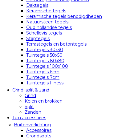
Daktegels
Keramische tegels
Keramische tegels benodigdheden
Natuursteen tegels
Oud hollandse tegels
Schellevis tegels
Staptegels
Terrastegels en betontegels
Tuintegels 30x30
Tuintegels 50x50
Tuintegels 80x80
Tuintegels 100x100
Tuintegels 6cm
Tuintegels 7cm
Tuintegels Finess
Grind, split & zand
Grind
Keien en brokken
Split
Zanden
Tuin accessoires
Buitenverlichting
Accessoires
Grondspots