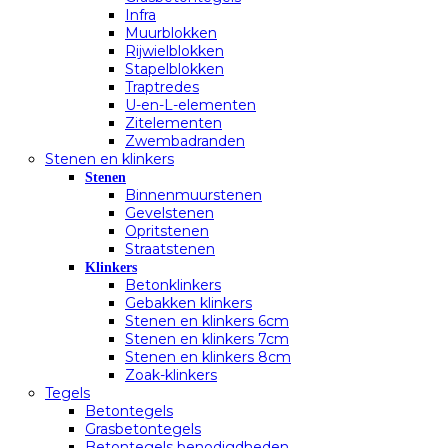
Infra
Muurblokken
Rijwielblokken
Stapelblokken
Traptredes
U-en-L-elementen
Zitelementen
Zwembadranden
Stenen en klinkers
Stenen
Binnenmuurstenen
Gevelstenen
Opritstenen
Straatstenen
Klinkers
Betonklinkers
Gebakken klinkers
Stenen en klinkers 6cm
Stenen en klinkers 7cm
Stenen en klinkers 8cm
Zoak-klinkers
Tegels
Betontegels
Grasbetontegels
Betontegels benodigdheden