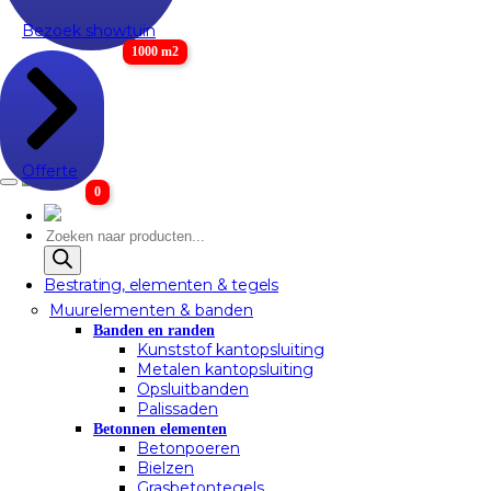
Bezoek showtuin
1000 m2
Offerte
0
Producten
zoeken
Bestrating, elementen & tegels
Muurelementen & banden
Banden en randen
Kunststof kantopsluiting
Metalen kantopsluiting
Opsluitbanden
Palissaden
Betonnen elementen
Betonpoeren
Bielzen
Grasbetontegels