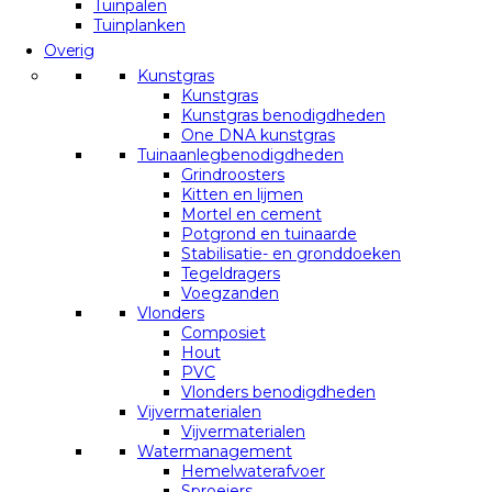
Tuinpalen
Tuinplanken
Overig
Kunstgras
Kunstgras
Kunstgras benodigdheden
One DNA kunstgras
Tuinaanlegbenodigdheden
Grindroosters
Kitten en lijmen
Mortel en cement
Potgrond en tuinaarde
Stabilisatie- en gronddoeken
Tegeldragers
Voegzanden
Vlonders
Composiet
Hout
PVC
Vlonders benodigdheden
Vijvermaterialen
Vijvermaterialen
Watermanagement
Hemelwaterafvoer
Sproeiers