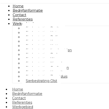
Home
Bedrijfsinformatie
Contact
Referenties
Werkgebied
Sierbestrating Raalte
Sierbestrating Heino
Sierbestrating Dalfsen
Sierbestrating Kampen
Sierbestrating Hattem
Sierbestrating Ijsselmuiden
Sierbestrating Berkum
Sierbestrating Wezep
Sierbestrating Nieuwleusen
Sierbestrating Oudleusen
Sierbestrating Hasselt
Sierbestrating Zwartsluis
Sierbestrating Olst
Home
Bedrijfsinformatie
Contact
Referenties
Werkgebied