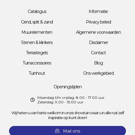
Catalogus
Informatie
Grind, split & zand
Privacy beleid
Muurelementen
Algemene voorwaarden
Stenen & klinkers
Disclaimer
Terrastegels
Contact
Tuinaccessoires
Blog
Tuinhout
Ons werkgebied
Openingstijden
Maandag t/m vrijdag: 8.00 - 17.00 uur
Zaterdag: 9.00 - 15:00 uur
Wij heten u van harte welkom in onze showtuin waar u in alle rust zelf
inspiratie op kunt doen!
Mail ons