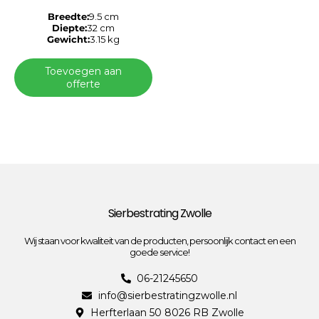
Breedte:
9.5 cm
Diepte:
32 cm
Gewicht:
3.15 kg
Toevoegen aan
offerte
Sierbestrating Zwolle
Wij staan voor kwaliteit van de producten, persoonlijk contact en een
goede service!
06-21245650
info@sierbestratingzwolle.nl
Herfterlaan 50 8026 RB Zwolle