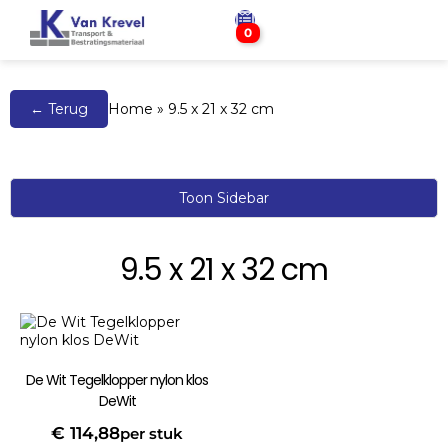
0
← Terug
Home
»
9.5 x 21 x 32 cm
Toon Sidebar
9.5 x 21 x 32 cm
De Wit Tegelklopper nylon klos
DeWit
€
114,88
per stuk