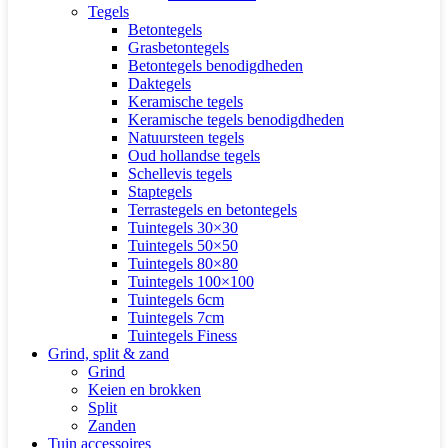
Tegels
Betontegels
Grasbetontegels
Betontegels benodigdheden
Daktegels
Keramische tegels
Keramische tegels benodigdheden
Natuursteen tegels
Oud hollandse tegels
Schellevis tegels
Staptegels
Terrastegels en betontegels
Tuintegels 30×30
Tuintegels 50×50
Tuintegels 80×80
Tuintegels 100×100
Tuintegels 6cm
Tuintegels 7cm
Tuintegels Finess
Grind, split & zand
Grind
Keien en brokken
Split
Zanden
Tuin accessoires