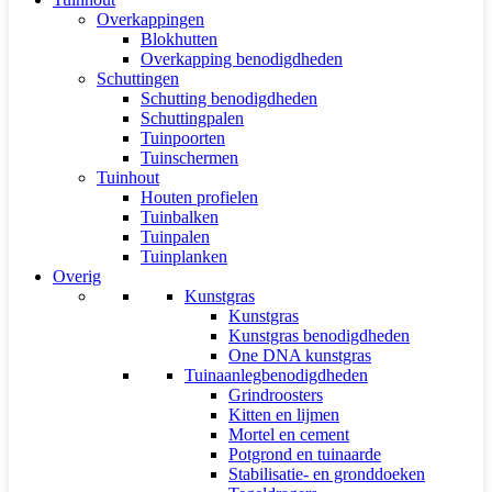
Overkappingen
Blokhutten
Overkapping benodigdheden
Schuttingen
Schutting benodigdheden
Schuttingpalen
Tuinpoorten
Tuinschermen
Tuinhout
Houten profielen
Tuinbalken
Tuinpalen
Tuinplanken
Overig
Kunstgras
Kunstgras
Kunstgras benodigdheden
One DNA kunstgras
Tuinaanlegbenodigdheden
Grindroosters
Kitten en lijmen
Mortel en cement
Potgrond en tuinaarde
Stabilisatie- en gronddoeken