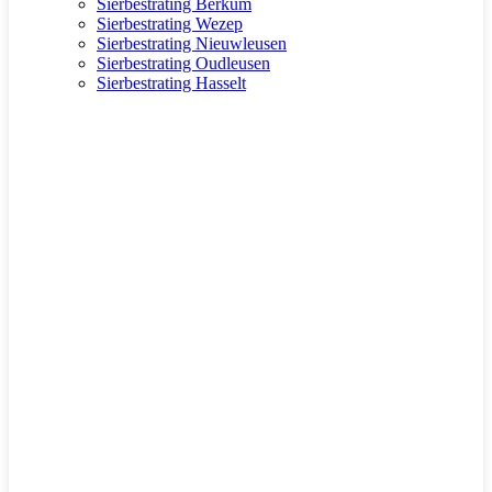
Sierbestrating Berkum
Sierbestrating Wezep
Sierbestrating Nieuwleusen
Sierbestrating Oudleusen
Sierbestrating Hasselt