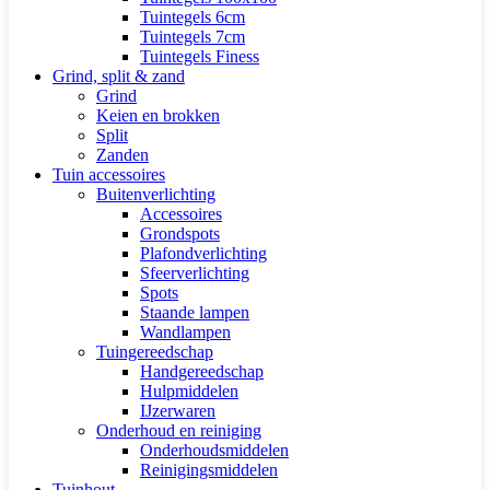
Tuintegels 6cm
Tuintegels 7cm
Tuintegels Finess
Grind, split & zand
Grind
Keien en brokken
Split
Zanden
Tuin accessoires
Buitenverlichting
Accessoires
Grondspots
Plafondverlichting
Sfeerverlichting
Spots
Staande lampen
Wandlampen
Tuingereedschap
Handgereedschap
Hulpmiddelen
IJzerwaren
Onderhoud en reiniging
Onderhoudsmiddelen
Reinigingsmiddelen
Tuinhout