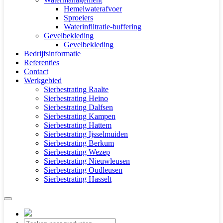
Hemelwaterafvoer
Sproeiers
Waterinfiltratie-buffering
Gevelbekleding
Gevelbekleding
Bedrijfsinformatie
Referenties
Contact
Werkgebied
Sierbestrating Raalte
Sierbestrating Heino
Sierbestrating Dalfsen
Sierbestrating Kampen
Sierbestrating Hattem
Sierbestrating Ijsselmuiden
Sierbestrating Berkum
Sierbestrating Wezep
Sierbestrating Nieuwleusen
Sierbestrating Oudleusen
Sierbestrating Hasselt
Producten