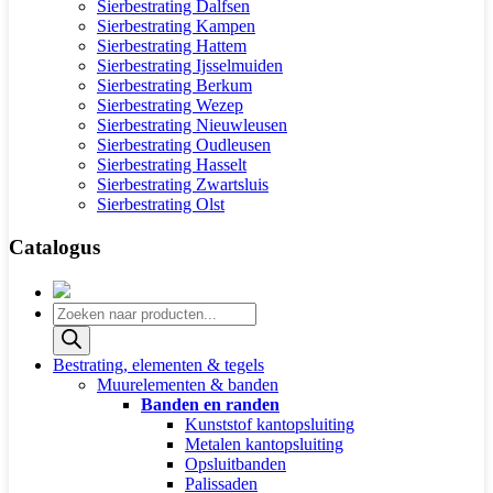
Sierbestrating Dalfsen
Sierbestrating Kampen
Sierbestrating Hattem
Sierbestrating Ijsselmuiden
Sierbestrating Berkum
Sierbestrating Wezep
Sierbestrating Nieuwleusen
Sierbestrating Oudleusen
Sierbestrating Hasselt
Sierbestrating Zwartsluis
Sierbestrating Olst
Catalogus
Producten
zoeken
Bestrating, elementen & tegels
Muurelementen & banden
Banden en randen
Kunststof kantopsluiting
Metalen kantopsluiting
Opsluitbanden
Palissaden