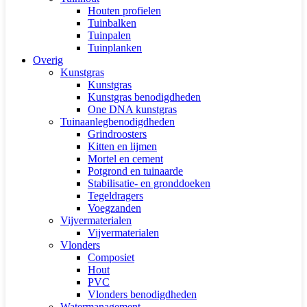
Houten profielen
Tuinbalken
Tuinpalen
Tuinplanken
Overig
Kunstgras
Kunstgras
Kunstgras benodigdheden
One DNA kunstgras
Tuinaanlegbenodigdheden
Grindroosters
Kitten en lijmen
Mortel en cement
Potgrond en tuinaarde
Stabilisatie- en gronddoeken
Tegeldragers
Voegzanden
Vijvermaterialen
Vijvermaterialen
Vlonders
Composiet
Hout
PVC
Vlonders benodigdheden
Watermanagement