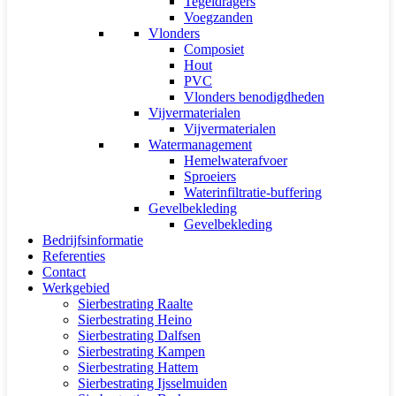
Tegeldragers
Voegzanden
Vlonders
Composiet
Hout
PVC
Vlonders benodigdheden
Vijvermaterialen
Vijvermaterialen
Watermanagement
Hemelwaterafvoer
Sproeiers
Waterinfiltratie-buffering
Gevelbekleding
Gevelbekleding
Bedrijfsinformatie
Referenties
Contact
Werkgebied
Sierbestrating Raalte
Sierbestrating Heino
Sierbestrating Dalfsen
Sierbestrating Kampen
Sierbestrating Hattem
Sierbestrating Ijsselmuiden