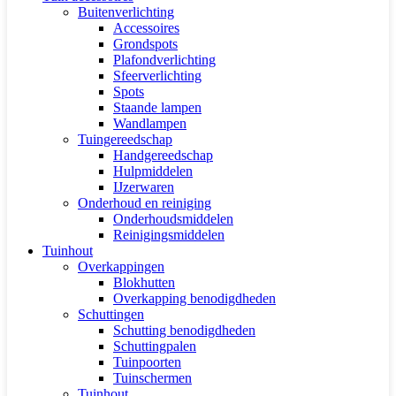
Buitenverlichting
Accessoires
Grondspots
Plafondverlichting
Sfeerverlichting
Spots
Staande lampen
Wandlampen
Tuingereedschap
Handgereedschap
Hulpmiddelen
IJzerwaren
Onderhoud en reiniging
Onderhoudsmiddelen
Reinigingsmiddelen
Tuinhout
Overkappingen
Blokhutten
Overkapping benodigdheden
Schuttingen
Schutting benodigdheden
Schuttingpalen
Tuinpoorten
Tuinschermen
Tuinhout