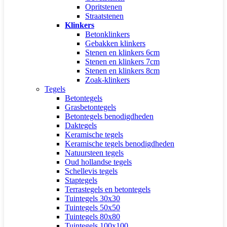
Opritstenen
Straatstenen
Klinkers
Betonklinkers
Gebakken klinkers
Stenen en klinkers 6cm
Stenen en klinkers 7cm
Stenen en klinkers 8cm
Zoak-klinkers
Tegels
Betontegels
Grasbetontegels
Betontegels benodigdheden
Daktegels
Keramische tegels
Keramische tegels benodigdheden
Natuursteen tegels
Oud hollandse tegels
Schellevis tegels
Staptegels
Terrastegels en betontegels
Tuintegels 30x30
Tuintegels 50x50
Tuintegels 80x80
Tuintegels 100x100