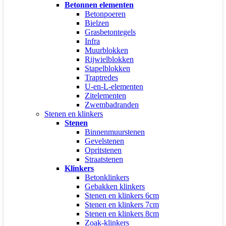
Betonnen elementen
Betonpoeren
Bielzen
Grasbetontegels
Infra
Muurblokken
Rijwielblokken
Stapelblokken
Traptredes
U-en-L-elementen
Zitelementen
Zwembadranden
Stenen en klinkers
Stenen
Binnenmuurstenen
Gevelstenen
Opritstenen
Straatstenen
Klinkers
Betonklinkers
Gebakken klinkers
Stenen en klinkers 6cm
Stenen en klinkers 7cm
Stenen en klinkers 8cm
Zoak-klinkers