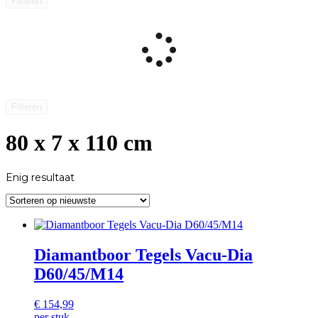
Filteren
Filteren
80 x 7 x 110 cm
Enig resultaat
Diamantboor Tegels Vacu-Dia
D60/45/M14
€
154,99
per stuk