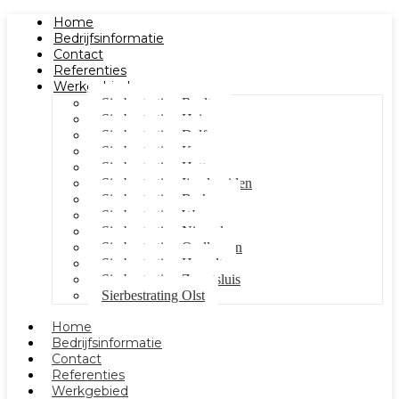
Home
Bedrijfsinformatie
Contact
Referenties
Werkgebied
Sierbestrating Raalte
Sierbestrating Heino
Sierbestrating Dalfsen
Sierbestrating Kampen
Sierbestrating Hattem
Sierbestrating Ijsselmuiden
Sierbestrating Berkum
Sierbestrating Wezep
Sierbestrating Nieuwleusen
Sierbestrating Oudleusen
Sierbestrating Hasselt
Sierbestrating Zwartsluis
Sierbestrating Olst
Home
Bedrijfsinformatie
Contact
Referenties
Werkgebied