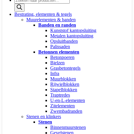
zoeken
Bestrating, elementen & tegels
Muurelementen & banden
Banden en randen
Kunststof kantopsluiting
Metalen kantopsluiting
Opsluitbanden
Palissaden
Betonnen elementen
Betonpoeren
Bielzen
Grasbetontegels
Infra
Muurblokken
Rijwielblokken
Stapelblokken
Traptredes
U-en-L-elementen
Zitelementen
Zwembadranden
Stenen en klinkers
Stenen
Binnenmuurstenen
Gevelstenen