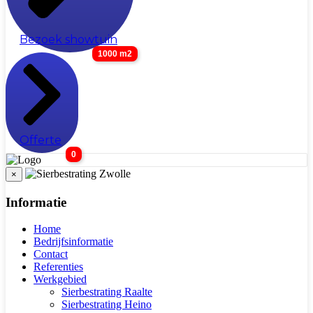
Bezoek showtuin
1000 m2
Offerte
0
×
Informatie
Home
Bedrijfsinformatie
Contact
Referenties
Werkgebied
Sierbestrating Raalte
Sierbestrating Heino