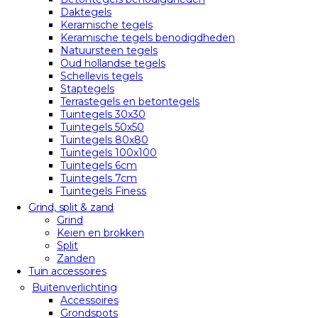
Daktegels
Keramische tegels
Keramische tegels benodigdheden
Natuursteen tegels
Oud hollandse tegels
Schellevis tegels
Staptegels
Terrastegels en betontegels
Tuintegels 30x30
Tuintegels 50x50
Tuintegels 80x80
Tuintegels 100x100
Tuintegels 6cm
Tuintegels 7cm
Tuintegels Finess
Grind, split & zand
Grind
Keien en brokken
Split
Zanden
Tuin accessoires
Buitenverlichting
Accessoires
Grondspots