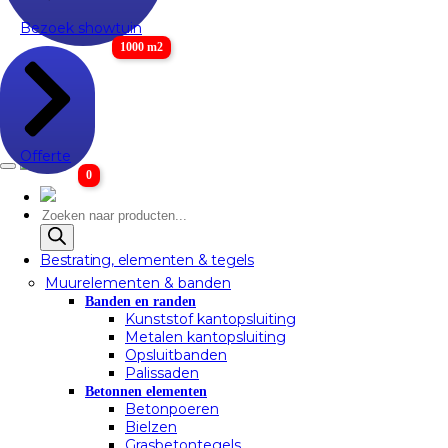
Bezoek showtuin
1000 m2
Offerte
0
Producten
zoeken
Bestrating, elementen & tegels
Muurelementen & banden
Banden en randen
Kunststof kantopsluiting
Metalen kantopsluiting
Opsluitbanden
Palissaden
Betonnen elementen
Betonpoeren
Bielzen
Grasbetontegels