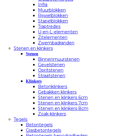
Infra
Muurblokken
Rijwielblokken
Stapelblokken
Traptredes
U-en-L-elementen
Zitelementen
Zwembadranden
Stenen en klinkers
Stenen
Binnenmuurstenen
Gevelstenen
Opritstenen
Straatstenen
Klinkers
Betonklinkers
Gebakken klinkers
Stenen en klinkers 6cm
Stenen en klinkers 7cm
Stenen en klinkers 8cm
Zoak-klinkers
Tegels
Betontegels
Grasbetontegels
Betontegels benodigdheden