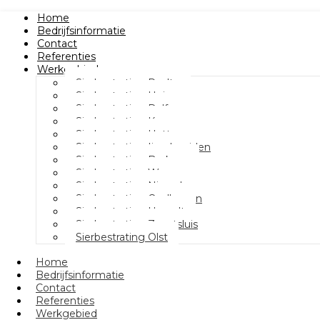
Home
Bedrijfsinformatie
Contact
Referenties
Werkgebied
Sierbestrating Raalte
Sierbestrating Heino
Sierbestrating Dalfsen
Sierbestrating Kampen
Sierbestrating Hattem
Sierbestrating Ijsselmuiden
Sierbestrating Berkum
Sierbestrating Wezep
Sierbestrating Nieuwleusen
Sierbestrating Oudleusen
Sierbestrating Hasselt
Sierbestrating Zwartsluis
Sierbestrating Olst
Home
Bedrijfsinformatie
Contact
Referenties
Werkgebied