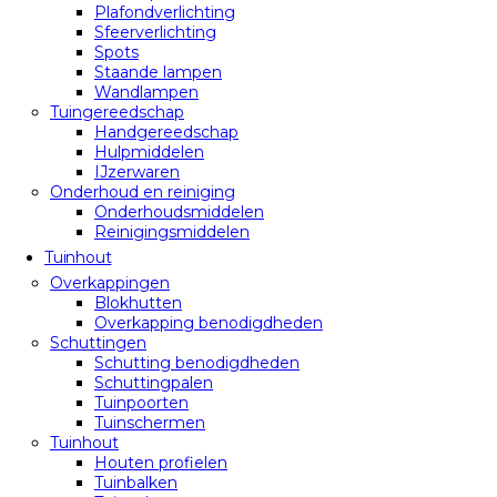
Plafondverlichting
Sfeerverlichting
Spots
Staande lampen
Wandlampen
Tuingereedschap
Handgereedschap
Hulpmiddelen
IJzerwaren
Onderhoud en reiniging
Onderhoudsmiddelen
Reinigingsmiddelen
Tuinhout
Overkappingen
Blokhutten
Overkapping benodigdheden
Schuttingen
Schutting benodigdheden
Schuttingpalen
Tuinpoorten
Tuinschermen
Tuinhout
Houten profielen
Tuinbalken