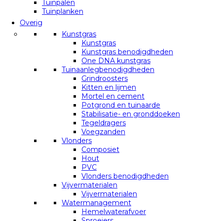
Tuinpalen
Tuinplanken
Overig
Kunstgras
Kunstgras
Kunstgras benodigdheden
One DNA kunstgras
Tuinaanlegbenodigdheden
Grindroosters
Kitten en lijmen
Mortel en cement
Potgrond en tuinaarde
Stabilisatie- en gronddoeken
Tegeldragers
Voegzanden
Vlonders
Composiet
Hout
PVC
Vlonders benodigdheden
Vijvermaterialen
Vijvermaterialen
Watermanagement
Hemelwaterafvoer
Sproeiers