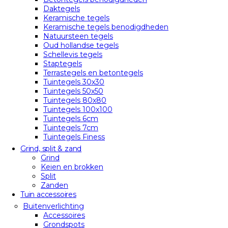
Daktegels
Keramische tegels
Keramische tegels benodigdheden
Natuursteen tegels
Oud hollandse tegels
Schellevis tegels
Staptegels
Terrastegels en betontegels
Tuintegels 30x30
Tuintegels 50x50
Tuintegels 80x80
Tuintegels 100x100
Tuintegels 6cm
Tuintegels 7cm
Tuintegels Finess
Grind, split & zand
Grind
Keien en brokken
Split
Zanden
Tuin accessoires
Buitenverlichting
Accessoires
Grondspots