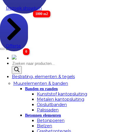
Bezoek showtuin
1000 m2
Offerte
0
Producten
zoeken
Bestrating, elementen & tegels
Muurelementen & banden
Banden en randen
Kunststof kantopsluiting
Metalen kantopsluiting
Opsluitbanden
Palissaden
Betonnen elementen
Betonpoeren
Bielzen
Grasbetontegels