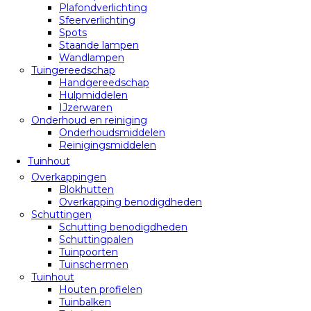
Plafondverlichting
Sfeerverlichting
Spots
Staande lampen
Wandlampen
Tuingereedschap
Handgereedschap
Hulpmiddelen
IJzerwaren
Onderhoud en reiniging
Onderhoudsmiddelen
Reinigingsmiddelen
Tuinhout
Overkappingen
Blokhutten
Overkapping benodigdheden
Schuttingen
Schutting benodigdheden
Schuttingpalen
Tuinpoorten
Tuinschermen
Tuinhout
Houten profielen
Tuinbalken