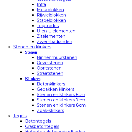
Infra
Muurblokken
Rijwielblokken
Stapelblokken
Traptredes
U-en-L-elementen
Zitelementen
Zwembadranden
Stenen en klinkers
Stenen
Binnenmuurstenen
Gevelstenen
Opritstenen
Straatstenen
Klinkers
Betonklinkers
Gebakken klinkers
Stenen en klinkers 6cm
Stenen en klinkers 7cm
Stenen en klinkers 8cm
Zoak-klinkers
Tegels
Betontegels
Grasbetontegels
Betontegels benodigdheden