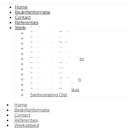
Home
Bedrijfsinformatie
Contact
Referenties
Werkgebied
Sierbestrating Raalte
Sierbestrating Heino
Sierbestrating Dalfsen
Sierbestrating Kampen
Sierbestrating Hattem
Sierbestrating Ijsselmuiden
Sierbestrating Berkum
Sierbestrating Wezep
Sierbestrating Nieuwleusen
Sierbestrating Oudleusen
Sierbestrating Hasselt
Sierbestrating Zwartsluis
Sierbestrating Olst
Home
Bedrijfsinformatie
Contact
Referenties
Werkgebied