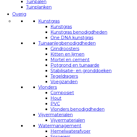
Tuinpalen
Tuinplanken
Overig
Kunstgras
Kunstgras
Kunstgras benodigdheden
One DNA kunstgras
Tuinaanlegbenodigdheden
Grindroosters
Kitten en lijmen
Mortel en cement
Potgrond en tuinaarde
Stabilisatie- en gronddoeken
Tegeldragers
Voegzanden
Vlonders
Composiet
Hout
PVC
Vlonders benodigdheden
Vijvermaterialen
Vijvermaterialen
Watermanagement
Hemelwaterafvoer
Sproeiers