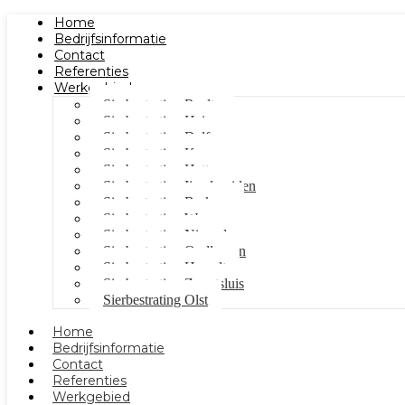
Home
Bedrijfsinformatie
Contact
Referenties
Werkgebied
Sierbestrating Raalte
Sierbestrating Heino
Sierbestrating Dalfsen
Sierbestrating Kampen
Sierbestrating Hattem
Sierbestrating Ijsselmuiden
Sierbestrating Berkum
Sierbestrating Wezep
Sierbestrating Nieuwleusen
Sierbestrating Oudleusen
Sierbestrating Hasselt
Sierbestrating Zwartsluis
Sierbestrating Olst
Home
Bedrijfsinformatie
Contact
Referenties
Werkgebied