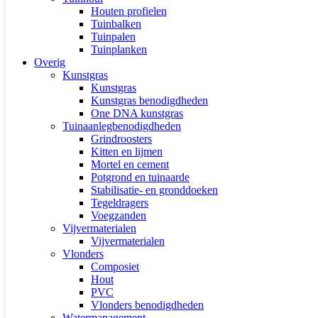
Houten profielen
Tuinbalken
Tuinpalen
Tuinplanken
Overig
Kunstgras
Kunstgras
Kunstgras benodigdheden
One DNA kunstgras
Tuinaanlegbenodigdheden
Grindroosters
Kitten en lijmen
Mortel en cement
Potgrond en tuinaarde
Stabilisatie- en gronddoeken
Tegeldragers
Voegzanden
Vijvermaterialen
Vijvermaterialen
Vlonders
Composiet
Hout
PVC
Vlonders benodigdheden
Watermanagement