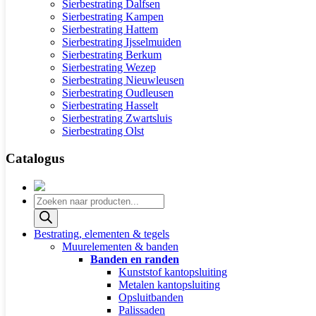
Sierbestrating Dalfsen
Sierbestrating Kampen
Sierbestrating Hattem
Sierbestrating Ijsselmuiden
Sierbestrating Berkum
Sierbestrating Wezep
Sierbestrating Nieuwleusen
Sierbestrating Oudleusen
Sierbestrating Hasselt
Sierbestrating Zwartsluis
Sierbestrating Olst
Catalogus
Producten
zoeken
Bestrating, elementen & tegels
Muurelementen & banden
Banden en randen
Kunststof kantopsluiting
Metalen kantopsluiting
Opsluitbanden
Palissaden