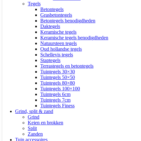
Tegels
Betontegels
Grasbetontegels
Betontegels benodigdheden
Daktegels
Keramische tegels
Keramische tegels benodigdheden
Natuursteen tegels
Oud hollandse tegels
Schellevis tegels
Staptegels
Terrastegels en betontegels
Tuintegels 30×30
Tuintegels 50×50
Tuintegels 80×80
Tuintegels 100×100
Tuintegels 6cm
Tuintegels 7cm
Tuintegels Finess
Grind, split & zand
Grind
Keien en brokken
Split
Zanden
Tuin accessoires