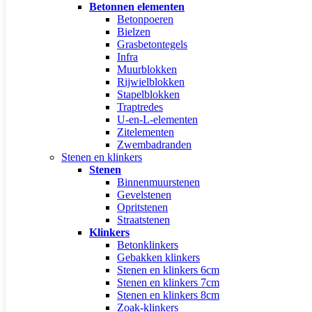
Betonnen elementen
Betonpoeren
Bielzen
Grasbetontegels
Infra
Muurblokken
Rijwielblokken
Stapelblokken
Traptredes
U-en-L-elementen
Zitelementen
Zwembadranden
Stenen en klinkers
Stenen
Binnenmuurstenen
Gevelstenen
Opritstenen
Straatstenen
Klinkers
Betonklinkers
Gebakken klinkers
Stenen en klinkers 6cm
Stenen en klinkers 7cm
Stenen en klinkers 8cm
Zoak-klinkers