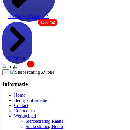
Bezoek showtuin
1000 m2
Offerte
0
×
Informatie
Home
Bedrijfsinformatie
Contact
Referenties
Werkgebied
Sierbestrating Raalte
Sierbestrating Heino