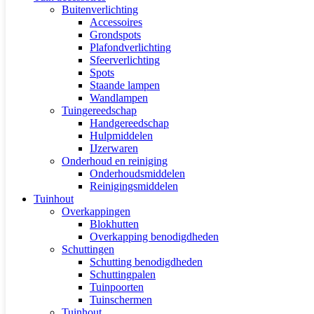
Buitenverlichting
Accessoires
Grondspots
Plafondverlichting
Sfeerverlichting
Spots
Staande lampen
Wandlampen
Tuingereedschap
Handgereedschap
Hulpmiddelen
IJzerwaren
Onderhoud en reiniging
Onderhoudsmiddelen
Reinigingsmiddelen
Tuinhout
Overkappingen
Blokhutten
Overkapping benodigdheden
Schuttingen
Schutting benodigdheden
Schuttingpalen
Tuinpoorten
Tuinschermen
Tuinhout