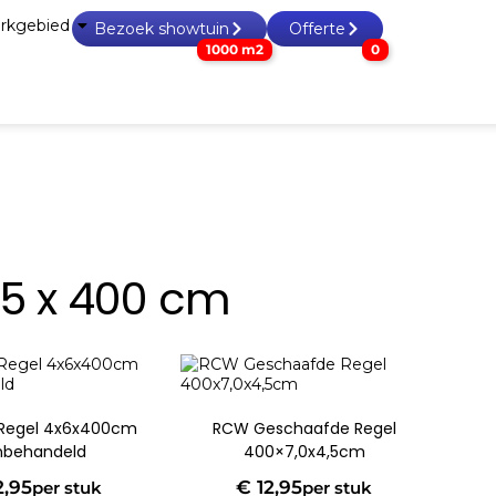
rkgebied
Bezoek showtuin
Offerte
1000 m2
0
 & zand
Tuin accessoires
Tuinhout
Overig
4.5 x 400 cm
 Regel 4x6x400cm
RCW Geschaafde Regel
behandeld
400×7,0x4,5cm
2,95
€
12,95
per stuk
per stuk