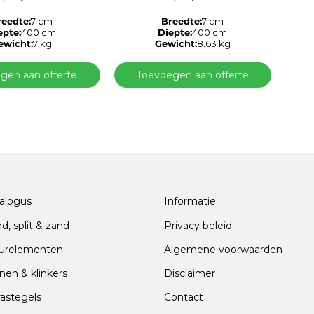
reedte:
7 cm
Breedte:
7 cm
epte:
400 cm
Diepte:
400 cm
ewicht:
7 kg
Gewicht:
8.63 kg
gen aan offerte
Toevoegen aan offerte
alogus
Informatie
nd, split & zand
Privacy beleid
urelementen
Algemene voorwaarden
nen & klinkers
Disclaimer
rastegels
Contact