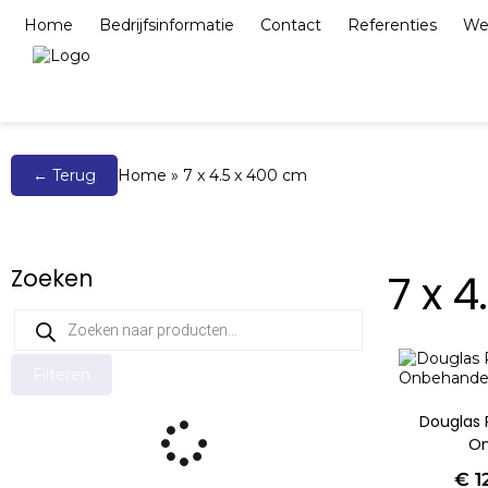
Home
Bedrijfsinformatie
Contact
Referenties
We
Bestrating, elementen & tegels
Grind, split
← Terug
Home
»
7 x 4.5 x 400 cm
Zoeken
7 x 
Filteren
Douglas
On
€
1