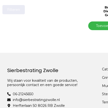
B
Filteren
Di
G
Toevoe
Sierbestrating Zwolle
Cat
Gri
Wij staan voor kwaliteit van de producten,
persoonlijk contact en een goede service!
Mu
06-21245650
Ste
info@sierbestratingzwolle.nl
Ter
Herfterlaan 50 8026 RB Zwolle