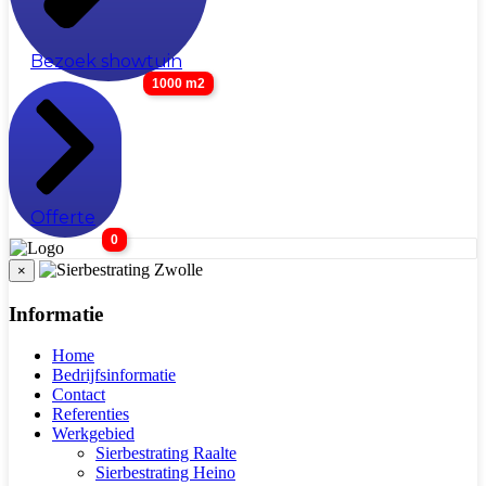
Bezoek showtuin
1000 m2
Offerte
0
×
Informatie
Home
Bedrijfsinformatie
Contact
Referenties
Werkgebied
Sierbestrating Raalte
Sierbestrating Heino