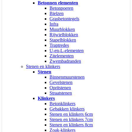
Betonnen elementen
Betonpoeren
Bielzen
Grasbetontegels
Infra
Muurblokken
Rijwielblokken
Stapelblokken
Traptredes
U-en-L-elementen
Zitelementen
Zwembadranden
Stenen en klinkers
Stenen
Binnenmuurstenen
Gevelstenen
Opritstenen
Straatstenen
Klinkers
Betonklinkers
Gebakken klinkers
Stenen en klinkers 6cm
Stenen en klinkers 7cm
Stenen en klinkers 8cm
Zoak-klinkers