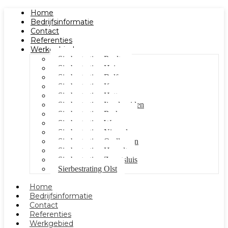
Home
Bedrijfsinformatie
Contact
Referenties
Werkgebied
Sierbestrating Raalte
Sierbestrating Heino
Sierbestrating Dalfsen
Sierbestrating Kampen
Sierbestrating Hattem
Sierbestrating Ijsselmuiden
Sierbestrating Berkum
Sierbestrating Wezep
Sierbestrating Nieuwleusen
Sierbestrating Oudleusen
Sierbestrating Hasselt
Sierbestrating Zwartsluis
Sierbestrating Olst
Home
Bedrijfsinformatie
Contact
Referenties
Werkgebied