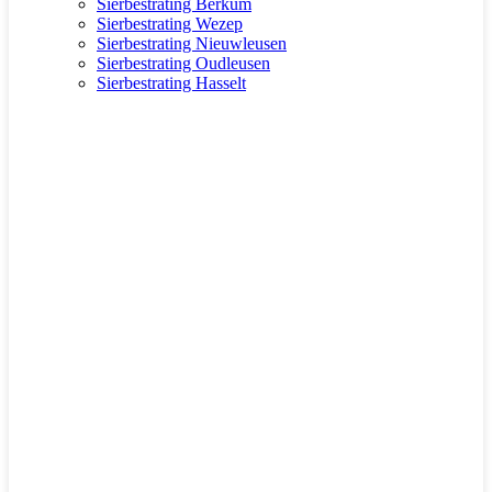
Sierbestrating Berkum
Sierbestrating Wezep
Sierbestrating Nieuwleusen
Sierbestrating Oudleusen
Sierbestrating Hasselt