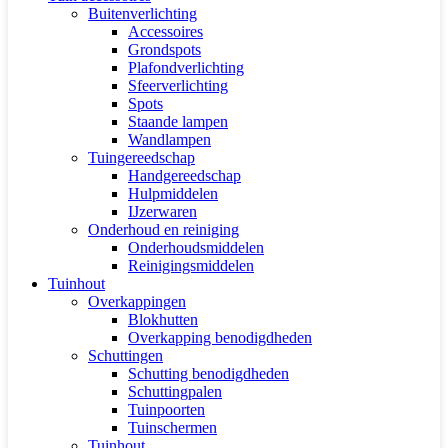
Buitenverlichting
Accessoires
Grondspots
Plafondverlichting
Sfeerverlichting
Spots
Staande lampen
Wandlampen
Tuingereedschap
Handgereedschap
Hulpmiddelen
IJzerwaren
Onderhoud en reiniging
Onderhoudsmiddelen
Reinigingsmiddelen
Tuinhout
Overkappingen
Blokhutten
Overkapping benodigdheden
Schuttingen
Schutting benodigdheden
Schuttingpalen
Tuinpoorten
Tuinschermen
Tuinhout