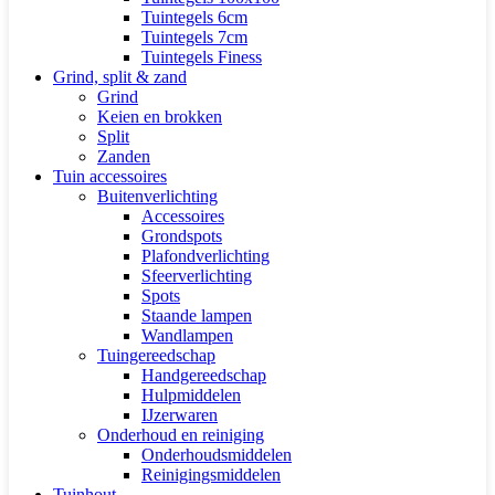
Tuintegels 6cm
Tuintegels 7cm
Tuintegels Finess
Grind, split & zand
Grind
Keien en brokken
Split
Zanden
Tuin accessoires
Buitenverlichting
Accessoires
Grondspots
Plafondverlichting
Sfeerverlichting
Spots
Staande lampen
Wandlampen
Tuingereedschap
Handgereedschap
Hulpmiddelen
IJzerwaren
Onderhoud en reiniging
Onderhoudsmiddelen
Reinigingsmiddelen
Tuinhout