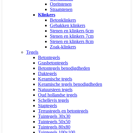
Opritstenen
Straatstenen
Klinkers
Betonklinkers
Gebakken klinkers
Stenen en klinkers 6cm
Stenen en klinkers 7cm
Stenen en klinkers 8cm
Zoak-klinkers
Tegels
Betontegels
Grasbetontegels
Betontegels benodigdheden
Daktegels
Keramische tegels
Keramische tegels benodigdheden
Natuursteen tegels
Oud hollandse tegels
Schellevis tegels
Staptegels
Terrastegels en betontegels
Tuintegels 30x30
Tuintegels 50x50
Tuintegels 80x80
Tuintegels 100x100