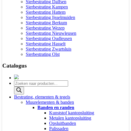
Sierbestrating Dalfsen
Sierbestrating Kampen
Sierbestrating Hattem
Sierbestrating Ijsselmuiden
Sierbestrating Berkum
Sierbestrating Wezep
Sierbestrating Nieuwleusen
Sierbestrating Oudleusen
Sierbestrating Hasselt
Sierbestrating Zwartsluis
Sierbestrating Olst
Catalogus
Producten
zoeken
Bestrating, elementen & tegels
Muurelementen & banden
Banden en randen
Kunststof kantopsluiting
Metalen kantopsluiting
Opsluitbanden
Palissaden