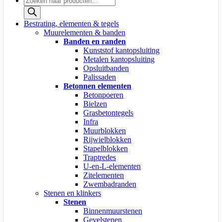
zoeken
Bestrating, elementen & tegels
Muurelementen & banden
Banden en randen
Kunststof kantopsluiting
Metalen kantopsluiting
Opsluitbanden
Palissaden
Betonnen elementen
Betonpoeren
Bielzen
Grasbetontegels
Infra
Muurblokken
Rijwielblokken
Stapelblokken
Traptredes
U-en-L-elementen
Zitelementen
Zwembadranden
Stenen en klinkers
Stenen
Binnenmuurstenen
Gevelstenen