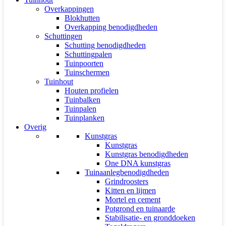
Overkappingen
Blokhutten
Overkapping benodigdheden
Schuttingen
Schutting benodigdheden
Schuttingpalen
Tuinpoorten
Tuinschermen
Tuinhout
Houten profielen
Tuinbalken
Tuinpalen
Tuinplanken
Overig
Kunstgras
Kunstgras
Kunstgras benodigdheden
One DNA kunstgras
Tuinaanlegbenodigdheden
Grindroosters
Kitten en lijmen
Mortel en cement
Potgrond en tuinaarde
Stabilisatie- en gronddoeken