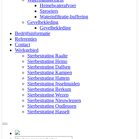
Hemelwaterafvoer
Sproeiers
Waterinfiltratie-buffering
Gevelbekleding
Gevelbekleding
Bedrijfsinformatie
Referenties
Contact
Werkgebied
Sierbestrating Raalte
Sierbestrating Heino
Sierbestrating Dalfsen
Sierbestrating Kampen
Sierbestrating Hattem
Sierbestrating Ijsselmuiden
Sierbestrating Berkum
Sierbestrating Wezep
Sierbestrating Nieuwleusen
Sierbestrating Oudleusen
Sierbestrating Hasselt
Producten