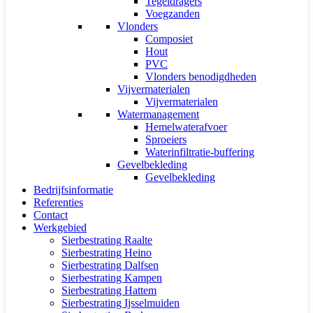
Tegeldragers
Voegzanden
Vlonders
Composiet
Hout
PVC
Vlonders benodigdheden
Vijvermaterialen
Vijvermaterialen
Watermanagement
Hemelwaterafvoer
Sproeiers
Waterinfiltratie-buffering
Gevelbekleding
Gevelbekleding
Bedrijfsinformatie
Referenties
Contact
Werkgebied
Sierbestrating Raalte
Sierbestrating Heino
Sierbestrating Dalfsen
Sierbestrating Kampen
Sierbestrating Hattem
Sierbestrating Ijsselmuiden