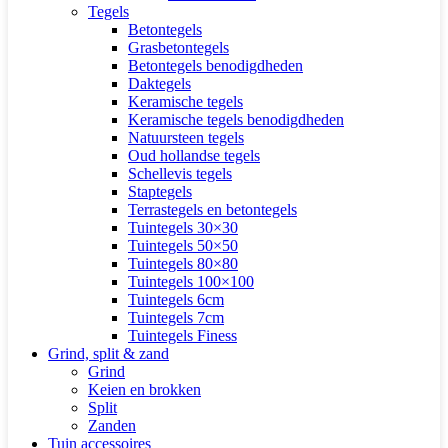
Tegels
Betontegels
Grasbetontegels
Betontegels benodigdheden
Daktegels
Keramische tegels
Keramische tegels benodigdheden
Natuursteen tegels
Oud hollandse tegels
Schellevis tegels
Staptegels
Terrastegels en betontegels
Tuintegels 30×30
Tuintegels 50×50
Tuintegels 80×80
Tuintegels 100×100
Tuintegels 6cm
Tuintegels 7cm
Tuintegels Finess
Grind, split & zand
Grind
Keien en brokken
Split
Zanden
Tuin accessoires