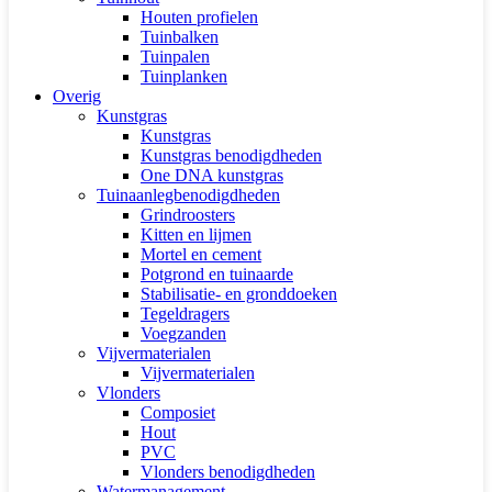
Houten profielen
Tuinbalken
Tuinpalen
Tuinplanken
Overig
Kunstgras
Kunstgras
Kunstgras benodigdheden
One DNA kunstgras
Tuinaanlegbenodigdheden
Grindroosters
Kitten en lijmen
Mortel en cement
Potgrond en tuinaarde
Stabilisatie- en gronddoeken
Tegeldragers
Voegzanden
Vijvermaterialen
Vijvermaterialen
Vlonders
Composiet
Hout
PVC
Vlonders benodigdheden
Watermanagement