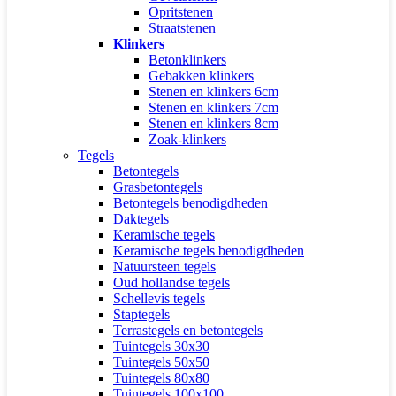
Opritstenen
Straatstenen
Klinkers
Betonklinkers
Gebakken klinkers
Stenen en klinkers 6cm
Stenen en klinkers 7cm
Stenen en klinkers 8cm
Zoak-klinkers
Tegels
Betontegels
Grasbetontegels
Betontegels benodigdheden
Daktegels
Keramische tegels
Keramische tegels benodigdheden
Natuursteen tegels
Oud hollandse tegels
Schellevis tegels
Staptegels
Terrastegels en betontegels
Tuintegels 30x30
Tuintegels 50x50
Tuintegels 80x80
Tuintegels 100x100