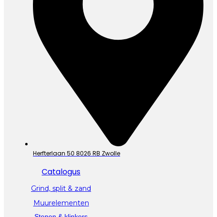
Herfterlaan 50 8026 RB Zwolle
Catalogus
Grind, split & zand
Muurelementen
Stenen & klinkers