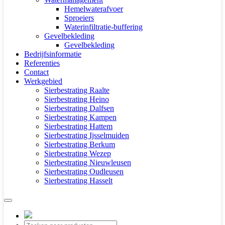
Hemelwaterafvoer
Sproeiers
Waterinfiltratie-buffering
Gevelbekleding
Gevelbekleding
Bedrijfsinformatie
Referenties
Contact
Werkgebied
Sierbestrating Raalte
Sierbestrating Heino
Sierbestrating Dalfsen
Sierbestrating Kampen
Sierbestrating Hattem
Sierbestrating Ijsselmuiden
Sierbestrating Berkum
Sierbestrating Wezep
Sierbestrating Nieuwleusen
Sierbestrating Oudleusen
Sierbestrating Hasselt
Producten