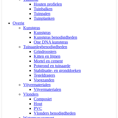
Houten profielen
Tuinbalken
Tuinpalen
Tuinplanken
Overig
Kunstgras
Kunstgras
Kunstgras benodigdheden
One DNA kunstgras
Tuinaanlegbenodigdheden
Grindroosters
Kitten en lijmen
Mortel en cement
Potgrond en tuinaarde
Stabilisatie- en gronddoeken
Tegeldragers
Voegzanden
Vijvermaterialen
Vijvermaterialen
Vlonders
Composiet
Hout
PVC
Vlonders benodigdheden
Watermanagement