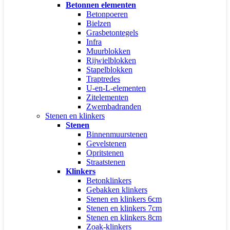
Betonnen elementen
Betonpoeren
Bielzen
Grasbetontegels
Infra
Muurblokken
Rijwielblokken
Stapelblokken
Traptredes
U-en-L-elementen
Zitelementen
Zwembadranden
Stenen en klinkers
Stenen
Binnenmuurstenen
Gevelstenen
Opritstenen
Straatstenen
Klinkers
Betonklinkers
Gebakken klinkers
Stenen en klinkers 6cm
Stenen en klinkers 7cm
Stenen en klinkers 8cm
Zoak-klinkers