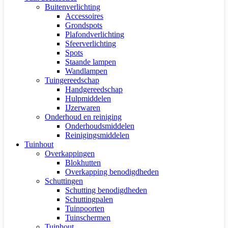
Buitenverlichting
Accessoires
Grondspots
Plafondverlichting
Sfeerverlichting
Spots
Staande lampen
Wandlampen
Tuingereedschap
Handgereedschap
Hulpmiddelen
IJzerwaren
Onderhoud en reiniging
Onderhoudsmiddelen
Reinigingsmiddelen
Tuinhout
Overkappingen
Blokhutten
Overkapping benodigdheden
Schuttingen
Schutting benodigdheden
Schuttingpalen
Tuinpoorten
Tuinschermen
Tuinhout