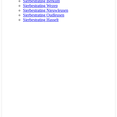
Sierbestrating Berkum
Sierbestrating Wezep
Sierbestrating Nieuwleusen
Sierbestrating Oudleusen
Sierbestrating Hasselt