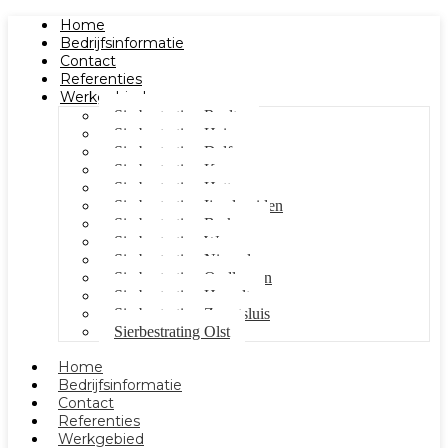
Home
Bedrijfsinformatie
Contact
Referenties
Werkgebied
Sierbestrating Raalte
Sierbestrating Heino
Sierbestrating Dalfsen
Sierbestrating Kampen
Sierbestrating Hattem
Sierbestrating Ijsselmuiden
Sierbestrating Berkum
Sierbestrating Wezep
Sierbestrating Nieuwleusen
Sierbestrating Oudleusen
Sierbestrating Hasselt
Sierbestrating Zwartsluis
Sierbestrating Olst
Home
Bedrijfsinformatie
Contact
Referenties
Werkgebied