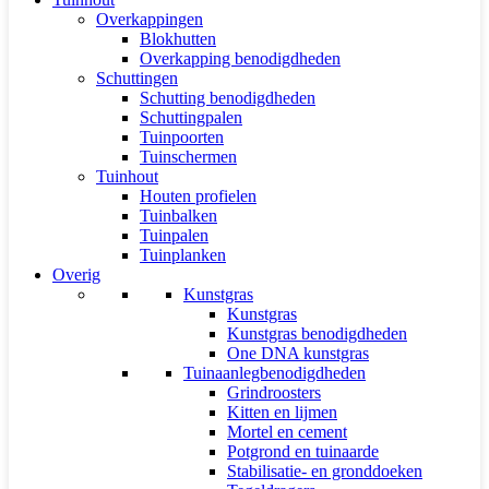
Overkappingen
Blokhutten
Overkapping benodigdheden
Schuttingen
Schutting benodigdheden
Schuttingpalen
Tuinpoorten
Tuinschermen
Tuinhout
Houten profielen
Tuinbalken
Tuinpalen
Tuinplanken
Overig
Kunstgras
Kunstgras
Kunstgras benodigdheden
One DNA kunstgras
Tuinaanlegbenodigdheden
Grindroosters
Kitten en lijmen
Mortel en cement
Potgrond en tuinaarde
Stabilisatie- en gronddoeken