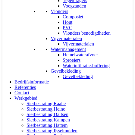
Tegeldragers
Voegzanden
Vlonders
Composiet
Hout
PVC
Vlonders benodigdheden
Vijvermaterialen
Vijvermaterialen
Watermanagement
Hemelwaterafvoer
Sproeiers
Waterinfiltratie-buffering
Gevelbekleding
Gevelbekleding
Bedrijfsinformatie
Referenties
Contact
Werkgebied
Sierbestrating Raalte
Sierbestrating Heino
Sierbestrating Dalfsen
Sierbestrating Kampen
Sierbestrating Hattem
Sierbestrating Ijsselmuiden