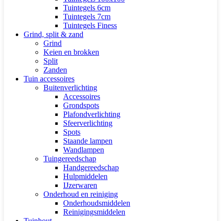
Tuintegels 6cm
Tuintegels 7cm
Tuintegels Finess
Grind, split & zand
Grind
Keien en brokken
Split
Zanden
Tuin accessoires
Buitenverlichting
Accessoires
Grondspots
Plafondverlichting
Sfeerverlichting
Spots
Staande lampen
Wandlampen
Tuingereedschap
Handgereedschap
Hulpmiddelen
IJzerwaren
Onderhoud en reiniging
Onderhoudsmiddelen
Reinigingsmiddelen
Tuinhout