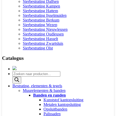
Sierbestrating Dalfsen
Sierbestrating Kampen
Sierbestrating Hattem
Sierbestrating Ijsselmuiden
Sierbestrating Berkum
Sierbestrating Wezep
Sierbestrating Nieuwleusen
Sierbestrating Oudleusen
Sierbestrating Hasselt
Sierbestrating Zwartsluis
Sierbestrating Olst
Catalogus
Producten
zoeken
Bestrating, elementen & tegels
Muurelementen & banden
Banden en randen
Kunststof kantopsluiting
Metalen kantopsluiting
Opsluitbanden
Palissaden