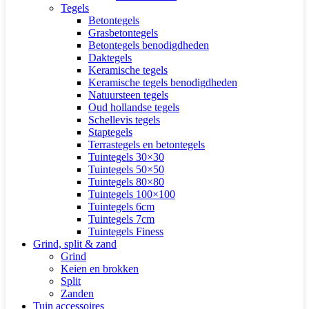
Tegels
Betontegels
Grasbetontegels
Betontegels benodigdheden
Daktegels
Keramische tegels
Keramische tegels benodigdheden
Natuursteen tegels
Oud hollandse tegels
Schellevis tegels
Staptegels
Terrastegels en betontegels
Tuintegels 30×30
Tuintegels 50×50
Tuintegels 80×80
Tuintegels 100×100
Tuintegels 6cm
Tuintegels 7cm
Tuintegels Finess
Grind, split & zand
Grind
Keien en brokken
Split
Zanden
Tuin accessoires