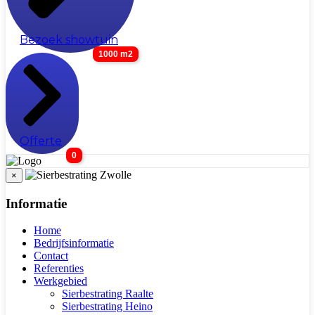
Bezoek showtuin
1000 m2
Offerte
0
×
Informatie
Home
Bedrijfsinformatie
Contact
Referenties
Werkgebied
Sierbestrating Raalte
Sierbestrating Heino