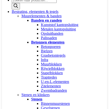
zoeken
Bestrating, elementen & tegels
Muurelementen & banden
Banden en randen
Kunststof kantopsluiting
Metalen kantopsluiting
Opsluitbanden
Palissaden
Betonnen elementen
Betonpoeren
Bielzen
Grasbetontegels
Infra
Muurblokken
Rijwielblokken
Stapelblokken
Traptredes
U-en-L-elementen
Zitelementen
Zwembadranden
Stenen en klinkers
Stenen
Binnenmuurstenen
Gevelstenen