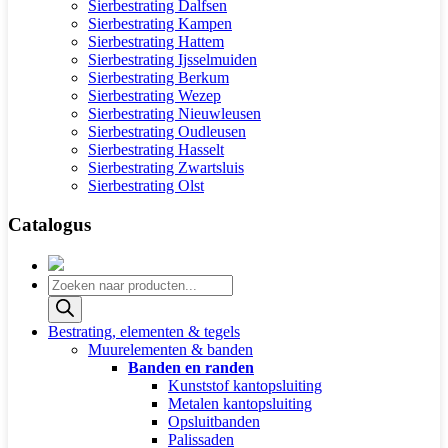
Sierbestrating Dalfsen
Sierbestrating Kampen
Sierbestrating Hattem
Sierbestrating Ijsselmuiden
Sierbestrating Berkum
Sierbestrating Wezep
Sierbestrating Nieuwleusen
Sierbestrating Oudleusen
Sierbestrating Hasselt
Sierbestrating Zwartsluis
Sierbestrating Olst
Catalogus
Producten
zoeken
Bestrating, elementen & tegels
Muurelementen & banden
Banden en randen
Kunststof kantopsluiting
Metalen kantopsluiting
Opsluitbanden
Palissaden