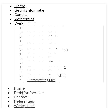
Home
Bedrijfsinformatie
Contact
Referenties
Werkgebied
Sierbestrating Raalte
Sierbestrating Heino
Sierbestrating Dalfsen
Sierbestrating Kampen
Sierbestrating Hattem
Sierbestrating Ijsselmuiden
Sierbestrating Berkum
Sierbestrating Wezep
Sierbestrating Nieuwleusen
Sierbestrating Oudleusen
Sierbestrating Hasselt
Sierbestrating Zwartsluis
Sierbestrating Olst
Home
Bedrijfsinformatie
Contact
Referenties
Werkgebied