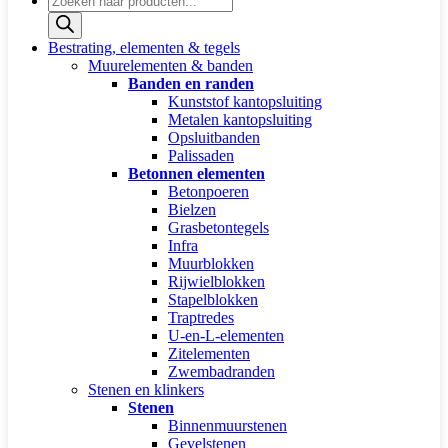
zoeken
Bestrating, elementen & tegels
Muurelementen & banden
Banden en randen
Kunststof kantopsluiting
Metalen kantopsluiting
Opsluitbanden
Palissaden
Betonnen elementen
Betonpoeren
Bielzen
Grasbetontegels
Infra
Muurblokken
Rijwielblokken
Stapelblokken
Traptredes
U-en-L-elementen
Zitelementen
Zwembadranden
Stenen en klinkers
Stenen
Binnenmuurstenen
Gevelstenen