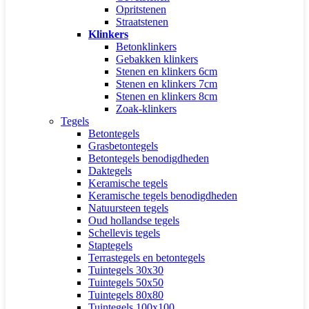
Opritstenen
Straatstenen
Klinkers
Betonklinkers
Gebakken klinkers
Stenen en klinkers 6cm
Stenen en klinkers 7cm
Stenen en klinkers 8cm
Zoak-klinkers
Tegels
Betontegels
Grasbetontegels
Betontegels benodigdheden
Daktegels
Keramische tegels
Keramische tegels benodigdheden
Natuursteen tegels
Oud hollandse tegels
Schellevis tegels
Staptegels
Terrastegels en betontegels
Tuintegels 30x30
Tuintegels 50x50
Tuintegels 80x80
Tuintegels 100x100