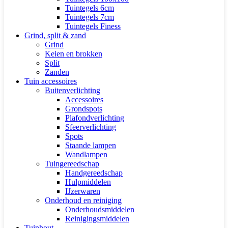
Tuintegels 6cm
Tuintegels 7cm
Tuintegels Finess
Grind, split & zand
Grind
Keien en brokken
Split
Zanden
Tuin accessoires
Buitenverlichting
Accessoires
Grondspots
Plafondverlichting
Sfeerverlichting
Spots
Staande lampen
Wandlampen
Tuingereedschap
Handgereedschap
Hulpmiddelen
IJzerwaren
Onderhoud en reiniging
Onderhoudsmiddelen
Reinigingsmiddelen
Tuinhout