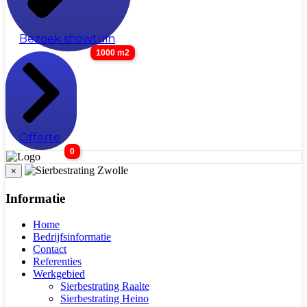
Bezoek showtuin
1000 m2
Offerte
0
×
Informatie
Home
Bedrijfsinformatie
Contact
Referenties
Werkgebied
Sierbestrating Raalte
Sierbestrating Heino