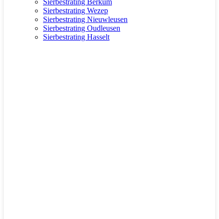
Sierbestrating Berkum
Sierbestrating Wezep
Sierbestrating Nieuwleusen
Sierbestrating Oudleusen
Sierbestrating Hasselt