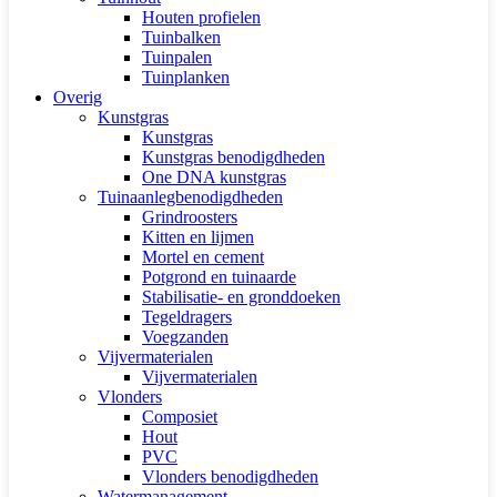
Houten profielen
Tuinbalken
Tuinpalen
Tuinplanken
Overig
Kunstgras
Kunstgras
Kunstgras benodigdheden
One DNA kunstgras
Tuinaanlegbenodigdheden
Grindroosters
Kitten en lijmen
Mortel en cement
Potgrond en tuinaarde
Stabilisatie- en gronddoeken
Tegeldragers
Voegzanden
Vijvermaterialen
Vijvermaterialen
Vlonders
Composiet
Hout
PVC
Vlonders benodigdheden
Watermanagement