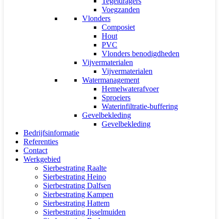
Tegeldragers
Voegzanden
Vlonders
Composiet
Hout
PVC
Vlonders benodigdheden
Vijvermaterialen
Vijvermaterialen
Watermanagement
Hemelwaterafvoer
Sproeiers
Waterinfiltratie-buffering
Gevelbekleding
Gevelbekleding
Bedrijfsinformatie
Referenties
Contact
Werkgebied
Sierbestrating Raalte
Sierbestrating Heino
Sierbestrating Dalfsen
Sierbestrating Kampen
Sierbestrating Hattem
Sierbestrating Ijsselmuiden