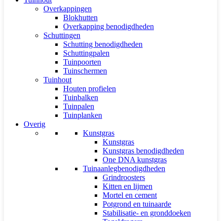
Overkappingen
Blokhutten
Overkapping benodigdheden
Schuttingen
Schutting benodigdheden
Schuttingpalen
Tuinpoorten
Tuinschermen
Tuinhout
Houten profielen
Tuinbalken
Tuinpalen
Tuinplanken
Overig
Kunstgras
Kunstgras
Kunstgras benodigdheden
One DNA kunstgras
Tuinaanlegbenodigdheden
Grindroosters
Kitten en lijmen
Mortel en cement
Potgrond en tuinaarde
Stabilisatie- en gronddoeken