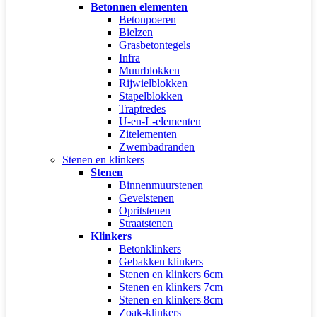
Betonnen elementen
Betonpoeren
Bielzen
Grasbetontegels
Infra
Muurblokken
Rijwielblokken
Stapelblokken
Traptredes
U-en-L-elementen
Zitelementen
Zwembadranden
Stenen en klinkers
Stenen
Binnenmuurstenen
Gevelstenen
Opritstenen
Straatstenen
Klinkers
Betonklinkers
Gebakken klinkers
Stenen en klinkers 6cm
Stenen en klinkers 7cm
Stenen en klinkers 8cm
Zoak-klinkers