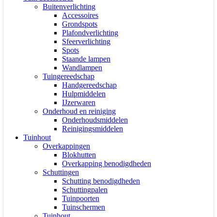
Buitenverlichting
Accessoires
Grondspots
Plafondverlichting
Sfeerverlichting
Spots
Staande lampen
Wandlampen
Tuingereedschap
Handgereedschap
Hulpmiddelen
IJzerwaren
Onderhoud en reiniging
Onderhoudsmiddelen
Reinigingsmiddelen
Tuinhout
Overkappingen
Blokhutten
Overkapping benodigdheden
Schuttingen
Schutting benodigdheden
Schuttingpalen
Tuinpoorten
Tuinschermen
Tuinhout