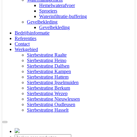
Hemelwaterafvoer
Sproeiers
Waterinfiltratie-buffering
Gevelbekleding
Gevelbekleding
Bedrijfsinformatie
Referenties
Contact
Werkgebied
Sierbestrating Raalte
Sierbestrating Heino
Sierbestrating Dalfsen
Sierbestrating Kampen
Sierbestrating Hattem
Sierbestrating Ijsselmuiden
Sierbestrating Berkum
Sierbestrating Wezep
Sierbestrating Nieuwleusen
Sierbestrating Oudleusen
Sierbestrating Hasselt
Producten