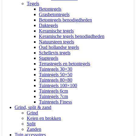
Tegels
Betontegels
Grasbetontegels
Betontegels benodigdheden
Daktegels
Keramische tegels
Keramische tegels benodigdheden
Natuursteen tegels
Oud hollandse tegels
Schellevis tegels
Staptegels
Terrastegels en betontegels
Tuintegels 30×30
Tuintegels 50×50
Tuintegels 80×80
Tuintegels 100×100
Tuintegels 6cm
Tuintegels 7cm
Tuintegels Finess
Grind, split & zand
Grind
Keien en brokken
Split
Zanden
Tuin accessoires