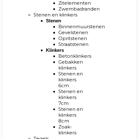
Zitelementen
Zwembadranden
Stenen en klinkers
Stenen
Binnenmuurstenen
Gevelstenen
Opritstenen
Straatstenen
Klinkers
Betonklinkers
Gebakken
klinkers
Stenen en
klinkers
6cm
Stenen en
klinkers
7cm
Stenen en
klinkers
8cm
Zoak-
klinkers
Tegels