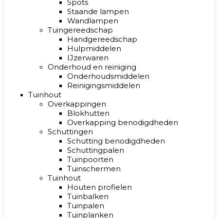
Spots
Staande lampen
Wandlampen
Tuingereedschap
Handgereedschap
Hulpmiddelen
IJzerwaren
Onderhoud en reiniging
Onderhoudsmiddelen
Reinigingsmiddelen
Tuinhout
Overkappingen
Blokhutten
Overkapping benodigdheden
Schuttingen
Schutting benodigdheden
Schuttingpalen
Tuinpoorten
Tuinschermen
Tuinhout
Houten profielen
Tuinbalken
Tuinpalen
Tuinplanken