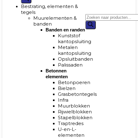
Bestrating, elementen &
tegels
Muurelementen &
banden
Banden en randen
Kunststof
kantopsluiting
Metalen
kantopsluiting
Opsluitbanden
Palissaden
Betonnen
elementen
Betonpoeren
Bielzen
Grasbetontegels
Infra
Muurblokken
Rijwielblokken
Stapelblokken
Traptredes
U-en-L-
elementen