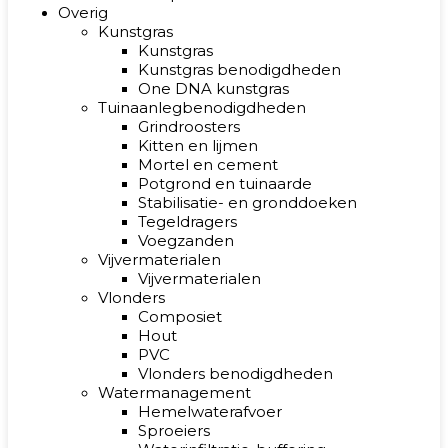
Overig
Kunstgras
Kunstgras
Kunstgras benodigdheden
One DNA kunstgras
Tuinaanlegbenodigdheden
Grindroosters
Kitten en lijmen
Mortel en cement
Potgrond en tuinaarde
Stabilisatie- en gronddoeken
Tegeldragers
Voegzanden
Vijvermaterialen
Vijvermaterialen
Vlonders
Composiet
Hout
PVC
Vlonders benodigdheden
Watermanagement
Hemelwaterafvoer
Sproeiers