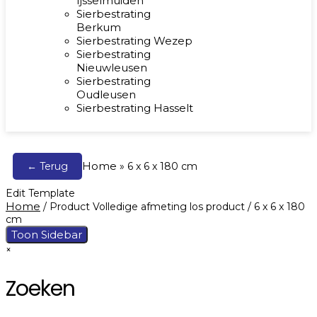
Ijsselmuiden
Sierbestrating
Berkum
Sierbestrating Wezep
Sierbestrating
Nieuwleusen
Sierbestrating
Oudleusen
Sierbestrating Hasselt
Home
← Terug
»
6 x 6 x 180 cm
Edit Template
Home
/ Product Volledige afmeting los product / 6 x 6 x 180
cm
Toon Sidebar
×
Zoeken