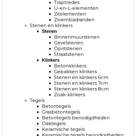
Traptredes
U-en-L-elementen
Zitelementen
Zwembadranden
Stenen en klinkers
Stenen
Binnenmuurstenen
Gevelstenen
Opritstenen
Straatstenen
Klinkers
Betonklinkers
Gebakken klinkers
Stenen en klinkers 6cm
Stenen en klinkers 7cm
Stenen en klinkers 8cm
Zoak-klinkers
Tegels
Betontegels
Grasbetontegels
Betontegels benodigdheden
Daktegels
Keramische tegels
Keramische tegels benodigdheden