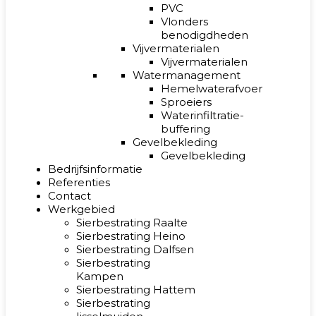
PVC
Vlonders
benodigdheden
Vijvermaterialen
Vijvermaterialen
Watermanagement
Hemelwaterafvoer
Sproeiers
Waterinfiltratie-
buffering
Gevelbekleding
Gevelbekleding
Bedrijfsinformatie
Referenties
Contact
Werkgebied
Sierbestrating Raalte
Sierbestrating Heino
Sierbestrating Dalfsen
Sierbestrating
Kampen
Sierbestrating Hattem
Sierbestrating