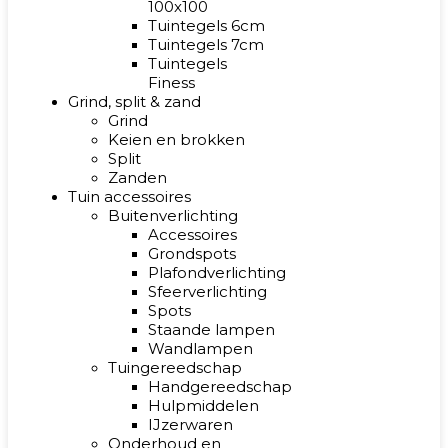
100x100
Tuintegels 6cm
Tuintegels 7cm
Tuintegels
Finess
Grind, split & zand
Grind
Keien en brokken
Split
Zanden
Tuin accessoires
Buitenverlichting
Accessoires
Grondspots
Plafondverlichting
Sfeerverlichting
Spots
Staande lampen
Wandlampen
Tuingereedschap
Handgereedschap
Hulpmiddelen
IJzerwaren
Onderhoud en