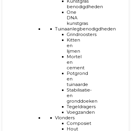
Kunstgras
benodigdheden
One
DNA
kunstgras
Tuinaanlegbenodigdheden
Grindroosters
Kitten
en
lijmen
Mortel
en
cement
Potgrond
en
tuinaarde
Stabilisatie-
en
gronddoeken
Tegeldragers
Voegzanden
Vlonders
Composiet
Hout