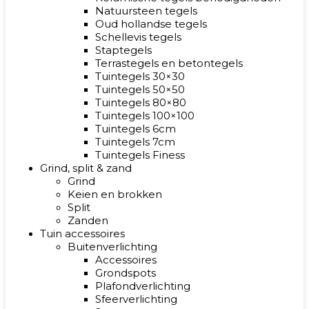
Natuursteen tegels
Oud hollandse tegels
Schellevis tegels
Staptegels
Terrastegels en betontegels
Tuintegels 30×30
Tuintegels 50×50
Tuintegels 80×80
Tuintegels 100×100
Tuintegels 6cm
Tuintegels 7cm
Tuintegels Finess
Grind, split & zand
Grind
Keien en brokken
Split
Zanden
Tuin accessoires
Buitenverlichting
Accessoires
Grondspots
Plafondverlichting
Sfeerverlichting