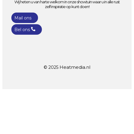
Wij heten u van harte welkom in onze showtuin waar u in alle rust
zelf inspiratie op kunt doen!
Mail ons
Bel ons
Heatmedia.nl
© 2025