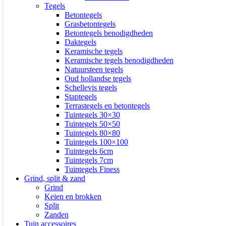
Tegels
Betontegels
Grasbetontegels
Betontegels benodigdheden
Daktegels
Keramische tegels
Keramische tegels benodigdheden
Natuursteen tegels
Oud hollandse tegels
Schellevis tegels
Staptegels
Terrastegels en betontegels
Tuintegels 30×30
Tuintegels 50×50
Tuintegels 80×80
Tuintegels 100×100
Tuintegels 6cm
Tuintegels 7cm
Tuintegels Finess
Grind, split & zand
Grind
Keien en brokken
Split
Zanden
Tuin accessoires