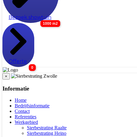
Bezoek showtuin
1000 m2
Offerte
0
×
Informatie
Home
Bedrijfsinformatie
Contact
Referenties
Werkgebied
Sierbestrating Raalte
Sierbestrating Heino