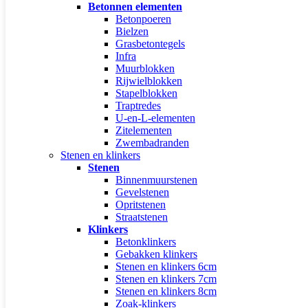
Betonnen elementen
Betonpoeren
Bielzen
Grasbetontegels
Infra
Muurblokken
Rijwielblokken
Stapelblokken
Traptredes
U-en-L-elementen
Zitelementen
Zwembadranden
Stenen en klinkers
Stenen
Binnenmuurstenen
Gevelstenen
Opritstenen
Straatstenen
Klinkers
Betonklinkers
Gebakken klinkers
Stenen en klinkers 6cm
Stenen en klinkers 7cm
Stenen en klinkers 8cm
Zoak-klinkers