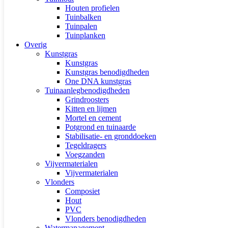
Houten profielen
Tuinbalken
Tuinpalen
Tuinplanken
Overig
Kunstgras
Kunstgras
Kunstgras benodigdheden
One DNA kunstgras
Tuinaanlegbenodigdheden
Grindroosters
Kitten en lijmen
Mortel en cement
Potgrond en tuinaarde
Stabilisatie- en gronddoeken
Tegeldragers
Voegzanden
Vijvermaterialen
Vijvermaterialen
Vlonders
Composiet
Hout
PVC
Vlonders benodigdheden
Watermanagement