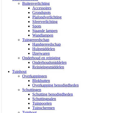
Buitenverlichting
Accessoires
Grondspots
Plafondverlichting
Sfeerverlichting
Spots
Staande lampen
Wandlampen
Tuingereedschap
Handgereedschap
Hulpmiddelen
IJzerwaren
Onderhoud en reiniging
Onderhoudsmiddelen
Reinigingsmiddelen
Tuinhout
Overkappingen
Blokhutten
Overkapping benodigdheden
Schuttingen
Schutting benodigdheden
Schuttingpalen
Tuinpoorten
Tuinschermen
Tuinhout