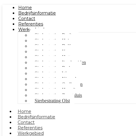
Home
Bedrijfsinformatie
Contact
Referenties
Werkgebied
Sierbestrating Raalte
Sierbestrating Heino
Sierbestrating Dalfsen
Sierbestrating Kampen
Sierbestrating Hattem
Sierbestrating Ijsselmuiden
Sierbestrating Berkum
Sierbestrating Wezep
Sierbestrating Nieuwleusen
Sierbestrating Oudleusen
Sierbestrating Hasselt
Sierbestrating Zwartsluis
Sierbestrating Olst
Home
Bedrijfsinformatie
Contact
Referenties
Werkgebied