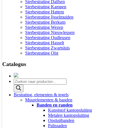
Sierbestrating Dalfsen
Sierbestrating Kampen
Sierbestrating Hattem
Sierbestrating Ijsselmuiden
Sierbestrating Berkum
Sierbestrating Wezep
Sierbestrating Nieuwleusen
Sierbestrating Oudleusen
Sierbestrating Hasselt
Sierbestrating Zwartsluis
Sierbestrating Olst
Catalogus
Producten
zoeken
Bestrating, elementen & tegels
Muurelementen & banden
Banden en randen
Kunststof kantopsluiting
Metalen kantopsluiting
Opsluitbanden
Palissaden