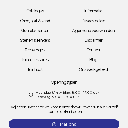
Catalogus
Informatie
Grind, split & zand
Privacy beleid
Muurelementen
Algemene voorwaarden
Stenen & klinkers
Disclaimer
Terrastegels
Contact
Tuinaccessoires
Blog
Tuinhout
Ons werkgebied
Openingstijden
Maandag t/m vrijdag: 8.00 - 17.00 uur
Zaterdag: 9.00 - 15:00 uur
Wij heten u van harte welkom in onze showtuin waar u in alle rust zelf
inspiratie op kunt doen!
Mail ons