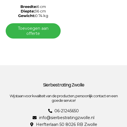
Breedte:
6 cm
Diepte:
36 cm
Gewicht:
0.74 kg
Toevoegen aan
offerte
Sierbestrating Zwolle
Wij staan voor kwaliteit van de producten, persoonlijk contact en een
goede service!
06-21245650
info@sierbestratingzwolle.nl
Herfterlaan 50 8026 RB Zwolle