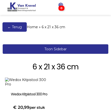
0
← Terug
Home
»
6 x 21 x 36 cm
Toon Sidebar
6 x 21 x 36 cm
Wedox Kitpistool 300 Pro
€
20,99
per stuk