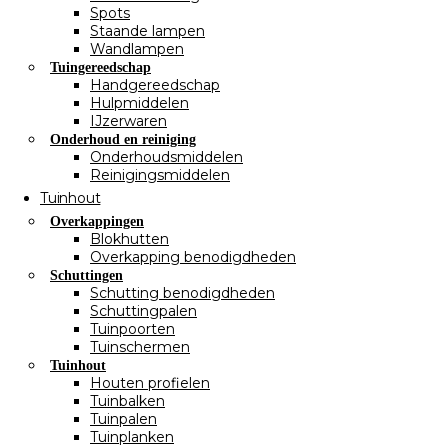
Spots
Staande lampen
Wandlampen
Tuingereedschap
Handgereedschap
Hulpmiddelen
IJzerwaren
Onderhoud en reiniging
Onderhoudsmiddelen
Reinigingsmiddelen
Tuinhout
Overkappingen
Blokhutten
Overkapping benodigdheden
Schuttingen
Schutting benodigdheden
Schuttingpalen
Tuinpoorten
Tuinschermen
Tuinhout
Houten profielen
Tuinbalken
Tuinpalen
Tuinplanken