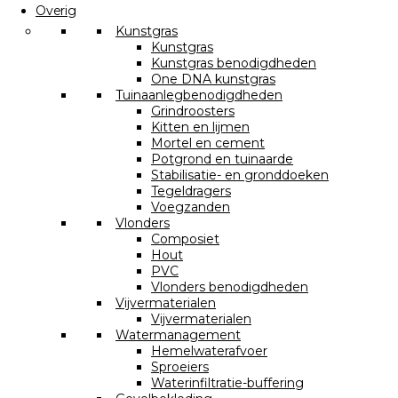
Overig
Kunstgras
Kunstgras
Kunstgras benodigdheden
One DNA kunstgras
Tuinaanlegbenodigdheden
Grindroosters
Kitten en lijmen
Mortel en cement
Potgrond en tuinaarde
Stabilisatie- en gronddoeken
Tegeldragers
Voegzanden
Vlonders
Composiet
Hout
PVC
Vlonders benodigdheden
Vijvermaterialen
Vijvermaterialen
Watermanagement
Hemelwaterafvoer
Sproeiers
Waterinfiltratie-buffering