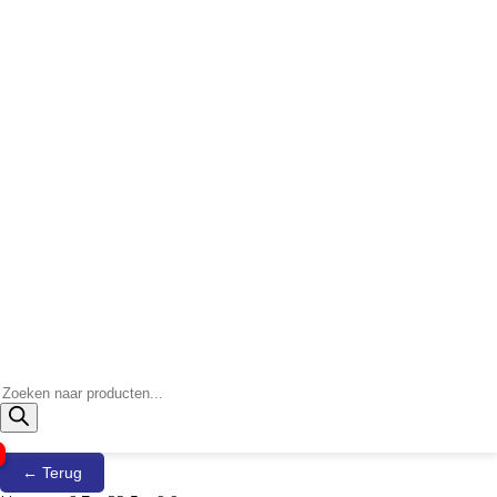
Producten
zoeken
← Terug