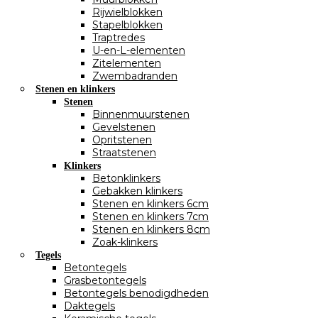
Rijwielblokken
Stapelblokken
Traptredes
U-en-L-elementen
Zitelementen
Zwembadranden
Stenen en klinkers
Stenen
Binnenmuurstenen
Gevelstenen
Opritstenen
Straatstenen
Klinkers
Betonklinkers
Gebakken klinkers
Stenen en klinkers 6cm
Stenen en klinkers 7cm
Stenen en klinkers 8cm
Zoak-klinkers
Tegels
Betontegels
Grasbetontegels
Betontegels benodigdheden
Daktegels