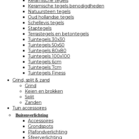
Keramische tegels
Keramische tegels benodigdheden
Natuursteen tegels
Oud hollandse tegels
Schellevis tegels
Staptegels
Terrastegels en betontegels
Tuintegels 30x30
Tuintegels 50x50
Tuintegels 80x80
Tuintegels 100x100
Tuintegels 6cm
Tuintegels 7cm
Tuintegels Finess
Grind, split & zand
Grind
Keien en brokken
Split
Zanden
Tuin accessoires
Buitenverlichting
Accessoires
Grondspots
Plafondverlichting
Sfeerverlichting