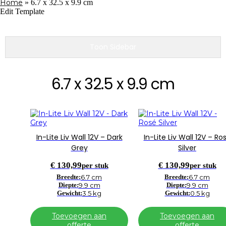
Home
»
6.7 x 32.5 x 9.9 cm
Edit Template
Toon Sidebar
6.7 x 32.5 x 9.9 cm
In-Lite Liv Wall 12V – Dark
In-Lite Liv Wall 12V – Ro
Grey
Silver
€
130,99
€
130,99
per stuk
per stuk
Breedte:
6.7 cm
Breedte:
6.7 cm
Diepte:
9.9 cm
Diepte:
9.9 cm
Gewicht:
3.5 kg
Gewicht:
0.5 kg
Toevoegen aan
Toevoegen aan
offerte
offerte