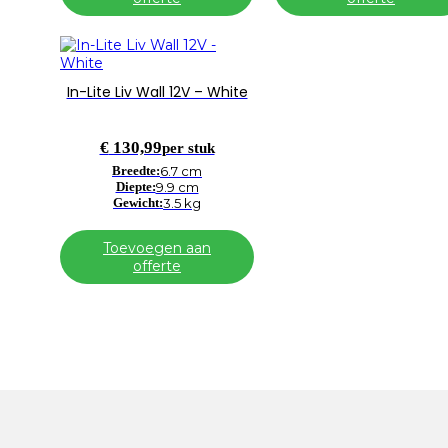
In-Lite Liv Wall 12V – White
€
130,99
per stuk
Breedte:
6.7 cm
Diepte:
9.9 cm
Gewicht:
3.5 kg
Toevoegen aan
offerte