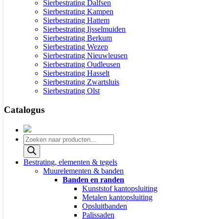
Sierbestrating Dalfsen
Sierbestrating Kampen
Sierbestrating Hattem
Sierbestrating Ijsselmuiden
Sierbestrating Berkum
Sierbestrating Wezep
Sierbestrating Nieuwleusen
Sierbestrating Oudleusen
Sierbestrating Hasselt
Sierbestrating Zwartsluis
Sierbestrating Olst
Catalogus
Producten
zoeken
Bestrating, elementen & tegels
Muurelementen & banden
Banden en randen
Kunststof kantopsluiting
Metalen kantopsluiting
Opsluitbanden
Palissaden