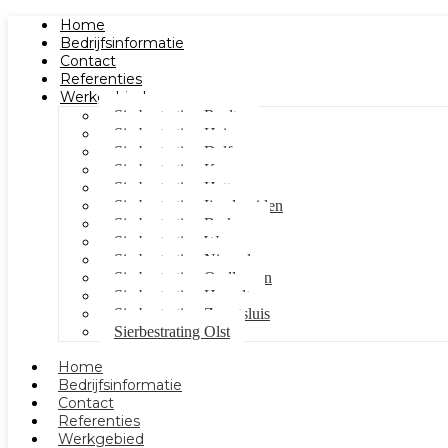
Home
Bedrijfsinformatie
Contact
Referenties
Werkgebied
Sierbestrating Raalte
Sierbestrating Heino
Sierbestrating Dalfsen
Sierbestrating Kampen
Sierbestrating Hattem
Sierbestrating Ijsselmuiden
Sierbestrating Berkum
Sierbestrating Wezep
Sierbestrating Nieuwleusen
Sierbestrating Oudleusen
Sierbestrating Hasselt
Sierbestrating Zwartsluis
Sierbestrating Olst
Home
Bedrijfsinformatie
Contact
Referenties
Werkgebied