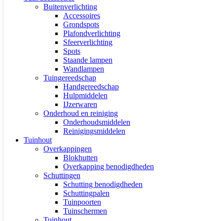
Buitenverlichting
Accessoires
Grondspots
Plafondverlichting
Sfeerverlichting
Spots
Staande lampen
Wandlampen
Tuingereedschap
Handgereedschap
Hulpmiddelen
IJzerwaren
Onderhoud en reiniging
Onderhoudsmiddelen
Reinigingsmiddelen
Tuinhout
Overkappingen
Blokhutten
Overkapping benodigdheden
Schuttingen
Schutting benodigdheden
Schuttingpalen
Tuinpoorten
Tuinschermen
Tuinhout