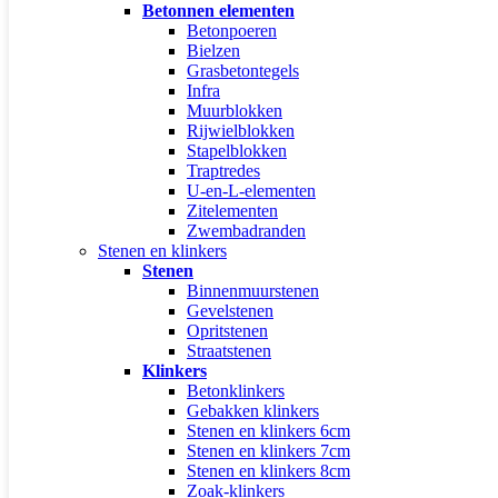
Betonnen elementen
Betonpoeren
Bielzen
Grasbetontegels
Infra
Muurblokken
Rijwielblokken
Stapelblokken
Traptredes
U-en-L-elementen
Zitelementen
Zwembadranden
Stenen en klinkers
Stenen
Binnenmuurstenen
Gevelstenen
Opritstenen
Straatstenen
Klinkers
Betonklinkers
Gebakken klinkers
Stenen en klinkers 6cm
Stenen en klinkers 7cm
Stenen en klinkers 8cm
Zoak-klinkers