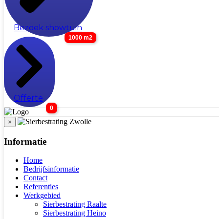
Bezoek showtuin
1000 m2
Offerte
0
×
Informatie
Home
Bedrijfsinformatie
Contact
Referenties
Werkgebied
Sierbestrating Raalte
Sierbestrating Heino