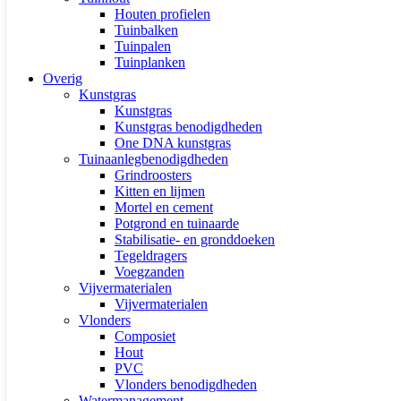
Houten profielen
Tuinbalken
Tuinpalen
Tuinplanken
Overig
Kunstgras
Kunstgras
Kunstgras benodigdheden
One DNA kunstgras
Tuinaanlegbenodigdheden
Grindroosters
Kitten en lijmen
Mortel en cement
Potgrond en tuinaarde
Stabilisatie- en gronddoeken
Tegeldragers
Voegzanden
Vijvermaterialen
Vijvermaterialen
Vlonders
Composiet
Hout
PVC
Vlonders benodigdheden
Watermanagement