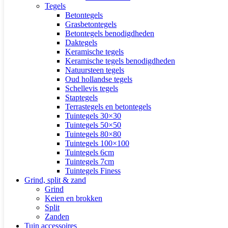
Tegels
Betontegels
Grasbetontegels
Betontegels benodigdheden
Daktegels
Keramische tegels
Keramische tegels benodigdheden
Natuursteen tegels
Oud hollandse tegels
Schellevis tegels
Staptegels
Terrastegels en betontegels
Tuintegels 30×30
Tuintegels 50×50
Tuintegels 80×80
Tuintegels 100×100
Tuintegels 6cm
Tuintegels 7cm
Tuintegels Finess
Grind, split & zand
Grind
Keien en brokken
Split
Zanden
Tuin accessoires